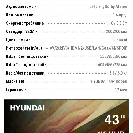
Аудиосистема -
2х10 Вт, Dolby Atmos
Кол-во цветов -
1 млрд.
Энергопотребление -
110 / 0,5 Вт
Стандарт VESA -
200х200 мм
Цвет рамки -
черный
Интерфейсы in/out -
AV/2xRF/3xHDMI/2xUSB/LAN/Coax/CI/SPDIF
ВхШхГ без подставки -
556х956х86 мм
ВхШхГ с подставкой -
604x956x225 мм
Вес с/без подставки -
6,1 / 6,0 кг
Марка ТМ -
HYUNDAI, Юж.Корея
Гарантия -
12 мес