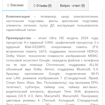
Описание
Отзывы (0)
Вопрос - ответ (0)
Комплектация
– телевизор, шнур электропитания,
настольная подставка, винты крепления подставки,
элементы питания, пульт ДУ,
инструкция пользователя,
гарантийный талон.
Преимущества
–
smart
Ultra
HD
модель 2024 года;
процессор 4-х ядерный
CA
55; графический процессор 2-х
ядерный
Mali
-
G
52
MP
2; оперативная память 2Гб;
встроенная память 16Гб; поддержка технологий
HDR
10,
Dolby
Vision
; технология плавности изображения
MEMC
;
голосовой ассистент
Google
; передача файлов с телефона
на тв при помощи
Chromecast
; поддержка
ALLM
;
объемный звук
Dolby
Atmos
; поддержка
Bluetooth
5.0;
браузер; приложения
Google
; подключение
Wi
-
Fi
или
LAN
; режимов изображения 7 (Стандартный, Яркий,
Спорт, Кино, Игра, Эко, Пользователь); гид программ
EPG
;
телетекст; субтитры; таймер сна; таймер вкл./выкл.;
родительский контроль; функция
Time Shift
; форматы
экрана (16:9, 4:3, Авто, Масштаб1, Масштаб2, Панорама);
цветовые режимы 4 (Теплый, Холодный, Стандартный,
Пользователь); 3
D Comb Filter
;