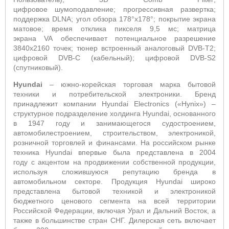
цифровое шумоподавление; прогрессивная развертка;
поддержка
DLNA
; угол обзора 178°х178°; покрытие экрана
матовое; время отклика пикселя 9,5 мс; матрица
экрана
VA
обеспечивает потенциальное разрешение
3840x2160 точек; тюнер встроенный аналоговый
DVB
-
T
2;
цифровой
DVB
-
C
(кабельный); цифровой
DVB
-
S
2
(спутниковый).
Hyundai
– южно-корейская торговая марка бытовой
техники и потребительской электроники. Бренд
принадлежит компании
Hyundai
Electronics
(«
Hynix
») –
структурное подразделение холдинга
Hyundai
, основанного
в 1947 году и
занимающегося судостроением,
автомобилестроением, строительством, электроникой,
розничной торговлей и финансами.
На российском рынке
техника
Hyundai
впервые была представлена в 2004
году
c
акцентом на продвижении собственной продукции,
используя сложившуюся репутацию бренда в
автомобильном секторе. Продукция H
yundai
широко
представлена бытовой техникой и электроникой
бюджетного ценового сегмента на всей территории
Российской Федерации, включая Урал и Дальний Восток, а
также в большинстве стран СНГ. Дилерская сеть включает