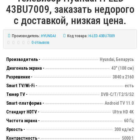
43BU7009, заказать недорого
с доставкой, низкая цена.
Производитель:
HYUNDAI
Код товара:
H-LED 43BU7009
0 отзывов
Производитель -
Hyundai, Беларусь
Диагональ экрана -
43" (108 см)
Разрешение -
3840 х 2160
Smart TV/Wi-Fi -
есть
Тюнер TV -
DVB-C/T/T2/S/S2
Smart-платформа -
Android TV 11.0
Стандарт HDTV -
Ultra HD 4K
Частота экрана -
60 Гц
Яркость -
300 кд/м2
Контрастность -
5000:1