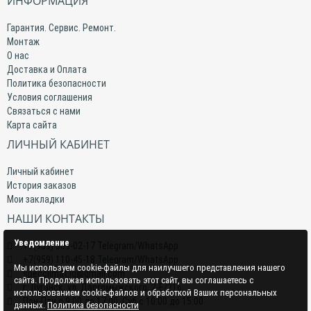
ИНФОРМАЦИЯ
Гарантия. Сервис. Ремонт.
Монтаж
О нас
Доставка и Оплата
Политика безопасности
Условия соглашения
Связаться с нами
Карта сайта
ЛИЧНЫЙ КАБИНЕТ
Личный кабинет
История заказов
Мои закладки
НАШИ КОНТАКТЫ
Уведомление
+7(959) 509-02-17 Telegram/WhatsApp
+7(959) 110-45-18 Telegram/WhatsApp
Мы используем cookie-файлы для наилучшего представления нашего
specclimat.lg@gmail.com
сайта. Продолжая использовать этот сайт, вы соглашаетесь с
г. Луганск, ул. Даргомыжского, 2-Е/216
использованием cookie-файлов и обработкой Ваших персональных
Пон-Птн с 9:00 до 17:00; Суб с 10:00 до 15:00
данных.
Политика безопасности