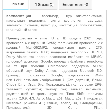
Описание
Отзывы (0)
Вопрос - ответ (0)
Комплектация
– телевизор, шнур электропитания,
настольная подставка, винты крепления подставки,
элементы питания, пульт ДУ,
инструкция пользователя,
гарантийный талон.
Преимущества
–
smart
Ultra
HD
модель 2024 года;
процессор 4-х ядерный
CA
55; графический процессор 2-х
ядерный
Mali
-
G
52
MP
2; оперативная память 2Гб;
встроенная память 16Гб; поддержка технологий
HDR
10,
Dolby
Vision
; технология плавности изображения
MEMC
;
голосовой ассистент
Google
; передача файлов с телефона
на тв при помощи
Chromecast
; поддержка
ALLM
;
объемный звук
Dolby
Atmos
; поддержка
Bluetooth
5.0;
браузер; приложения
Google
; подключение
Wi
-
Fi
или
LAN
; режимов изображения 7 (Стандартный, Яркий,
Спорт, Кино, Игра, Эко, Пользователь); гид программ
EPG
;
телетекст; субтитры; таймер сна; таймер вкл./выкл.;
родительский контроль; функция
Time Shift
; форматы
экрана (16:9, 4:3, Авто, Масштаб1, Масштаб2, Панорама);
цветовые режимы 4 (Теплый, Холодный, Стандартный,
Пользователь); 3
D Comb Filter
;