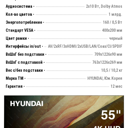
Аудиосистема -
2х10 Вт, Dolby Atmos
Кол-во цветов -
1 млрд.
Энергопотребление -
160 / 0,5 Вт
Стандарт VESA -
400х200 мм
Цвет рамки -
черный
Интерфейсы in/out -
AV/2xRF/3xHDMI/2xUSB/LAN/Coax/CI/SPDIF
ВхШхГ без подставки -
709х1226х90 мм
ВхШхГ с подставкой -
763x1226x269 мм
Вес с/без подставки -
10,5 / 10,2 кг
Марка ТМ -
HYUNDAI, Юж.Корея
Гарантия -
12 мес