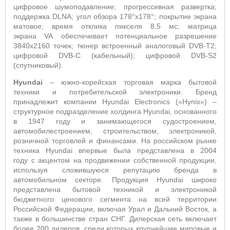
цифровое шумоподавление; прогрессивная развертка;
поддержка
DLNA
; угол обзора 178°х178°; покрытие экрана
матовое; время отклика пикселя 8,5 мс; матрица
экрана
VA
обеспечивает потенциальное разрешение
3840x2160 точек; тюнер встроенный аналоговый
DVB
-
T
2;
цифровой
DVB
-
C
(кабельный); цифровой
DVB
-
S
2
(спутниковый).
Hyundai
– южно-корейская торговая марка бытовой
техники и потребительской электроники. Бренд
принадлежит компании
Hyundai
Electronics
(«
Hynix
») –
структурное подразделение холдинга
Hyundai
, основанного
в 1947 году и
занимающегося судостроением,
автомобилестроением, строительством, электроникой,
розничной торговлей и финансами.
На российском рынке
техника
Hyundai
впервые была представлена в 2004
году
c
акцентом на продвижении собственной продукции,
используя сложившуюся репутацию бренда в
автомобильном секторе. Продукция H
yundai
широко
представлена бытовой техникой и электроникой
бюджетного ценового сегмента на всей территории
Российской Федерации, включая Урал и Дальний Восток, а
также в большинстве стран СНГ. Дилерская сеть включает
более 200 дилеров, среди которых крупнейшие мировые и