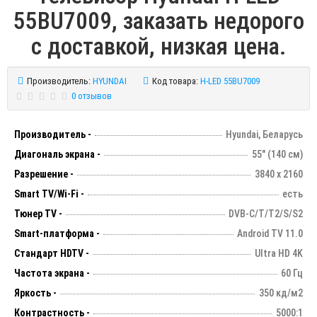
55BU7009, заказать недорого
с доставкой, низкая цена.
Производитель:
HYUNDAI
Код товара:
H-LED 55BU7009
0 отзывов
Производитель -
Hyundai, Беларусь
Диагональ экрана -
55" (140 см)
Разрешение -
3840 х 2160
Smart TV/Wi-Fi -
есть
Тюнер TV -
DVB-C/T/T2/S/S2
Smart-платформа -
Android TV 11.0
Стандарт HDTV -
Ultra HD 4K
Частота экрана -
60 Гц
Яркость -
350 кд/м2
Контрастность -
5000:1