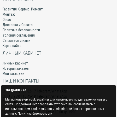
Гарантия. Сервис. Ремонт.
Монтаж
О нас
Доставка и Оплата
Политика безопасности
Условия соглашения
Связаться с нами
Карта сайта
ЛИЧНЫЙ КАБИНЕТ
Личный кабинет
История заказов
Мои закладки
НАШИ КОНТАКТЫ
Уведомление
+7(959) 509-02-17 Telegram/WhatsApp
+7(959) 110-45-18 Telegram/WhatsApp
Мы используем cookie-файлы для наилучшего представления нашего
specclimat.lg@gmail.com
сайта. Продолжая использовать этот сайт, вы соглашаетесь с
г. Луганск, ул. Даргомыжского, 2-Е/216
использованием cookie-файлов и обработкой Ваших персональных
Пон-Птн с 9:00 до 17:00; Суб с 10:00 до 15:00
данных.
Политика безопасности