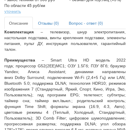
По области 45 руб/км
уточнить
Описание
Отзывы (0)
Вопрос - ответ (0)
Комплектация
– телевизор, шнур электропитания,
настольная подставка, винты крепления подставки, элементы
питания, пульт ДУ,
инструкция пользователя, гарантийный
талон.
Преимущества
–
Smart
Ultra
HD
модель 2022
года;
процес
сор
G
52(2
EE
)
MC
1
; ОЗУ
1.5Гб; ПЗУ 8Гб; браузер
Yandex
; Алиса
Assistant
;
динамики направлены
вниз
Dolby Surround
; подключение
Wi
-
Fi
(2,4+5 Гц) или
LAN
;
Bluetooth
5.0;
поддержка
DLNA
; технология
HDR
10;
режимов
изображения 7 (Стандартный, Яркий, Спорт, Кино, Игра, Эко,
Пользователь); гид программ
EPG
; телетекст; субтитры;
таймер сна; таймер вкл./выкл.; родительский контроль;
функция
Time
Shift
; форматы экрана (16:9, 4:3, Авто);
цветовые режимы 4 (Теплый, Холодный, Стандартный,
Пользователь);
3
D
Comb
Filter
; цифровое
шумоподавление;
прогрессивная развертка; поддержка
DLNA
; угол обзора
178°х178°; время отклика пикселя 6,5 мс; матрица экрана
MVA