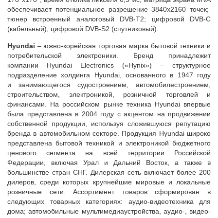
обеспечивает потенциальное разрешение 3840x2160 точек;
тюнер встроенный аналоговый
DVB
-
T
2; цифровой
DVB
-
C
(кабельный); цифровой
DVB
-
S
2 (спутниковый).
Hyundai
– южно-корейская торговая марка бытовой техники и
потребительской электроники. Бренд принадлежит
компании
Hyundai
Electronics
(«
Hynix
») – структурное
подразделение холдинга
Hyundai
, основанного в 1947 году
и
занимающегося судостроением, автомобилестроением,
строительством, электроникой, розничной торговлей и
финансами.
На российском рынке техника
Hyundai
впервые
была представлена в 2004 году
c
акцентом на продвижении
собственной продукции, используя сложившуюся репутацию
бренда в автомобильном секторе. Продукция H
yundai
широко
представлена бытовой техникой и электроникой бюджетного
ценового сегмента на всей территории Российской
Федерации, включая Урал и Дальний Восток, а также в
большинстве стран СНГ. Дилерская сеть включает более 200
дилеров, среди которых крупнейшие мировые и локальные
розничные сети. Ассортимент товаров сформирован в
следующих товарных категориях: аудио-видеотехника для
дома; автомобильные мультимедиаустройства, аудио-, видео-