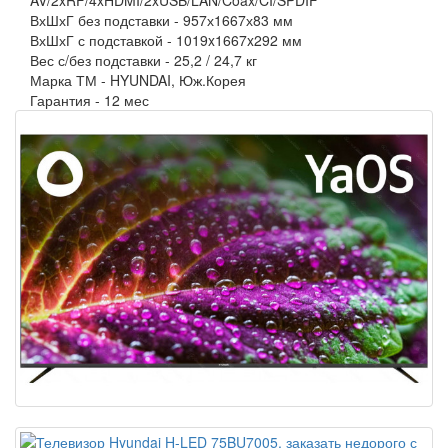
AV/2xRF/4xHDMI/2xUSB/LAN/Coax/CI/SPDIF
ВхШхГ без подставки -
957х1667х83 мм
ВхШхГ с подставкой -
1019x1667x292 мм
Вес с/без подставки -
25,2 / 24,7 кг
Марка ТМ -
HYUNDAI, Юж.Корея
Гарантия -
12 мес