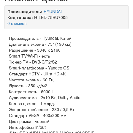
Производитель:
HYUNDAI
Код товара:
H-LED 75BU7005
0 отзывов
Производитель -
Hyundai, Китай
Диагональ экрана -
75" (190 см)
Разрешение -
3840 х 2160
Smart TV/Wi-Fi -
есть
Тюнер TV -
DVB-C/T2/S2
Smart-платформа -
Yandex OS
Стандарт HDTV -
Ultra HD 4K
Частота экрана -
60 Гц
Яркость -
350 кд/м2
Контрастность -
6000:1
Аудиосистема -
2х10 Вт, Dolby Audio
Кол-во цветов -
1 млрд.
Энергопотребление -
230 / 0,5 Вт
Стандарт VESA -
400х300 мм
Цвет рамки -
черный
Интерфейсы in/out -