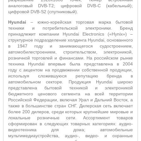
аналоговый
DVB
-
T
2; цифровой
DVB
-
C
(кабельный);
цифровой
DVB
-
S
2 (спутниковый).
Hyundai
– южно-корейская торговая марка бытовой
техники и потребительской электроники. Бренд
принадлежит компании
Hyundai
Electronics
(«
Hynix
») –
структурное подразделение холдинга
Hyundai
, основанного
в 1947 году и
занимающегося судостроением,
автомобилестроением, строительством, электроникой,
розничной торговлей и финансами.
На российском рынке
техника
Hyundai
впервые была представлена в 2004
году
c
акцентом на продвижении собственной продукции,
используя сложившуюся репутацию бренда в
автомобильном секторе. Продукция H
yundai
широко
представлена бытовой техникой и электроникой
бюджетного ценового сегмента на всей территории
Российской Федерации, включая Урал и Дальний Восток, а
также в большинстве стран СНГ. Дилерская сеть включает
более 200 дилеров, среди которых крупнейшие мировые и
локальные розничные сети. Ассортимент товаров
сформирован в следующих товарных категориях: аудио-
видеотехника для дома; автомобильные
мультимедиаустройства, аудио-, видео- и охранные