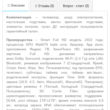
Описание
Отзывы (0)
Вопрос - ответ (0)
Комплектация
– телевизор, шнур электропитания,
настольная подставка, винты крепления подставки,
элементы питания, пульт ДУ,
инструкция пользователя,
гарантийный талон.
Преимущества
–
Smart
Full
HD
модель 2022 года;
процессор
GPU
Mali
470
triple
core
;
браузер;
App
store
;
приложения Яндекс ТВ, КиноПоиск
HD
; разрешение
картинки
Full
HD
; динамики направлены
вниз
Dolby Surround
; подключение
Wi
-
Fi
(2,4 Гц) или
LAN
;
Bluetooth
; режимов изображения 7 (Стандартный, Яркий,
Спорт, Кино, Игра, Эко, Пользователь); гид программ
EPG
;
телетекст; субтитры; таймер сна; таймер вкл./выкл.;
родительский контроль; функция
Time
Shift
; форматы
экрана (16:9, 4:3, Авто, Масштаб1, Масштаб2, Панорама);
цветовые режимы 4 (Теплый, Холодный, Стандартный,
Пользователь);
3
D
Comb
Filter
; цифровое
шумоподавление; прогрессивная развертка; поддержка
DLNA
; угол обзора 178°х178°; время отклика пикселя 6,5
мс; матрица экрана
MVA
обеспечивает потенциальное
разрешение 1920x1080 точек; тюнер встроенный