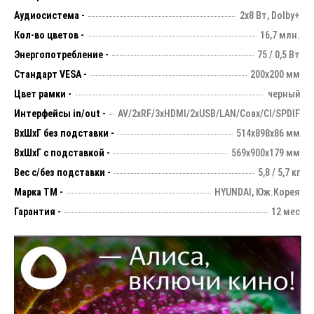
Аудиосистема -
2х8 Вт, Dolby+
Кол-во цветов -
16,7 млн.
Энергопотребление -
75 / 0,5 Вт
Стандарт VESA -
200х200 мм
Цвет рамки -
черный
Интерфейсы in/out -
AV/2xRF/3xHDMI/2xUSB/LAN/Coax/CI/SPDIF
ВхШхГ без подставки -
514х898х86 мм
ВхШхГ с подставкой -
569x900x179 мм
Вес с/без подставки -
5,8 / 5,7 кг
Марка ТМ -
HYUNDAI, Юж.Корея
Гарантия -
12 мес