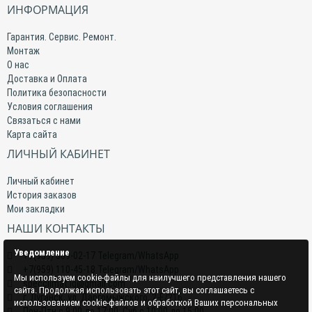
ИНФОРМАЦИЯ
Гарантия. Сервис. Ремонт.
Монтаж
О нас
Доставка и Оплата
Политика безопасности
Условия соглашения
Связаться с нами
Карта сайта
ЛИЧНЫЙ КАБИНЕТ
Личный кабинет
История заказов
Мои закладки
НАШИ КОНТАКТЫ
Уведомление
+7(959) 509-02-17 Telegram/WhatsApp
+7(959) 110-45-18 Telegram/WhatsApp
Мы используем cookie-файлы для наилучшего представления нашего
specclimat.lg@gmail.com
сайта. Продолжая использовать этот сайт, вы соглашаетесь с
г. Луганск, ул. Даргомыжского, 2-Е/216
использованием cookie-файлов и обработкой Ваших персональных
Пон-Птн с 9:00 до 17:00; Суб с 10:00 до 15:00