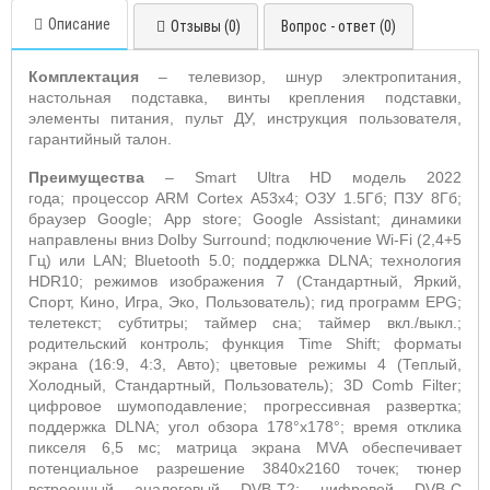
Описание
Отзывы (0)
Вопрос - ответ (0)
Комплектация
– телевизор, шнур электропитания,
настольная подставка, винты крепления подставки,
элементы питания, пульт ДУ,
инструкция пользователя,
гарантийный талон.
Преимущества
–
Smart
Ultra
HD
модель 2022
года;
процессор
ARM
Cortex
A
53x4
; ОЗУ 1.5Гб; ПЗУ 8Гб;
браузер
Google
;
App store
;
Google
Assistant
;
динамики
направлены вниз
Dolby Surround
; подключение
Wi
-
Fi
(2,4+5
Гц) или
LAN
;
Bluetooth
5.0;
поддержка
DLNA
; технология
HDR
10;
режимов изображения 7 (Стандартный, Яркий,
Спорт, Кино, Игра, Эко, Пользователь); гид программ
EPG
;
телетекст; субтитры; таймер сна; таймер вкл./выкл.;
родительский контроль; функция
Time
Shift
; форматы
экрана (16:9, 4:3, Авто); цветовые режимы 4 (Теплый,
Холодный, Стандартный, Пользователь);
3
D
Comb
Filter
;
цифровое
шумоподавление; прогрессивная развертка;
поддержка
DLNA
; угол обзора 178°х178°; время отклика
пикселя 6,5 мс; матрица экрана
MVA
обеспечивает
потенциальное разрешение 3840x2160 точек; тюнер
встроенный аналоговый
DVB
-
T
2; цифровой
DVB
-
C