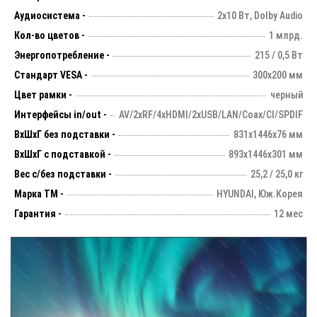
Аудиосистема -
2х10 Вт, Dolby Audio
Кол-во цветов -
1 млрд.
Энергопотребление -
215 / 0,5 Вт
Стандарт VESA -
300х200 мм
Цвет рамки -
черный
Интерфейсы in/out -
AV/2xRF/4xHDMI/2xUSB/LAN/Coax/CI/SPDIF
ВхШхГ без подставки -
831х1446х76 мм
ВхШхГ с подставкой -
893x1446x301 мм
Вес с/без подставки -
25,2 / 25,0 кг
Марка ТМ -
HYUNDAI, Юж.Корея
Гарантия -
12 мес