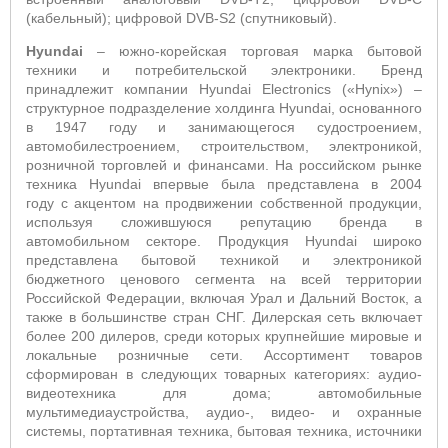
(кабельный); цифровой
DVB
-
S
2 (спутниковый).
Hyundai
– южно-корейская торговая марка бытовой
техники и потребительской электроники. Бренд
принадлежит компании
Hyundai
Electronics
(«
Hynix
») –
структурное подразделение холдинга
Hyundai
, основанного
в 1947 году и
занимающегося судостроением,
автомобилестроением, строительством, электроникой,
розничной торговлей и финансами.
На российском рынке
техника
Hyundai
впервые была представлена в 2004
году
c
акцентом на продвижении собственной продукции,
используя сложившуюся репутацию бренда в
автомобильном секторе. Продукция H
yundai
широко
представлена бытовой техникой и электроникой
бюджетного ценового сегмента на всей территории
Российской Федерации, включая Урал и Дальний Восток, а
также в большинстве стран СНГ. Дилерская сеть включает
более 200 дилеров, среди которых крупнейшие мировые и
локальные розничные сети. Ассортимент товаров
сформирован в следующих товарных категориях: аудио-
видеотехника для дома; автомобильные
мультимедиаустройства, аудио-, видео- и охранные
системы, портативная техника, бытовая техника, источники