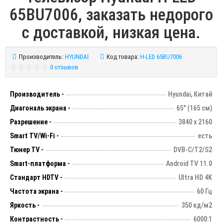
65BU7006, заказать недорого
с доставкой, низкая цена.
Производитель:
HYUNDAI
Код товара:
H-LED 65BU7006
0 отзывов
Производитель -
Hyundai, Китай
Диагональ экрана -
65" (165 см)
Разрешение -
3840 х 2160
Smart TV/Wi-Fi -
есть
Тюнер TV -
DVB-C/T2/S2
Smart-платформа -
Android TV 11.0
Стандарт HDTV -
Ultra HD 4K
Частота экрана -
60 Гц
Яркость -
350 кд/м2
Контрастность -
6000:1