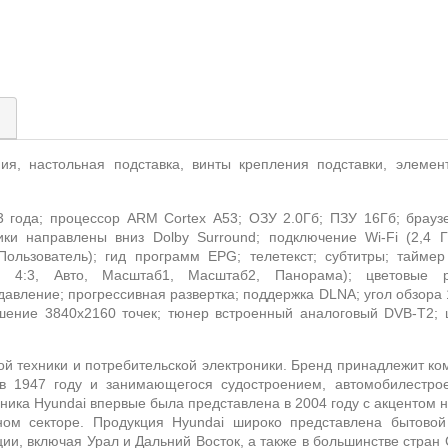
)
ния,
настольная подставка, винты крепления подставки, элемен
3 года;
процессор
ARM Cortex A
53
; ОЗУ 2.0Гб; ПЗУ 16Гб; брау
ики направлены вниз
Dolby Surround
; подключение
Wi
-
Fi
(2,4 
 Пользователь); гид программ
EPG
; телетекст; субтитры; таймер
, 4:3, Авто, Масштаб1, Масштаб2, Панорама); цветовые 
авление; прогрессивная развертка; поддержка
DLNA
; угол обзора
шение 3840x2160 точек; тюнер встроенный аналоговый
DVB
-
T
2;
ой техники и потребительской электроники. Бренд принадлежит к
 в 1947 году и
занимающегося судостроением, автомобилестрое
хника
Hyundai
впервые была представлена в 2004 году
c
акцентом н
ом секторе. Продукция H
yundai
широко представлена бытовой 
ии, включая Урал и Дальний Восток, а также в большинстве стран 