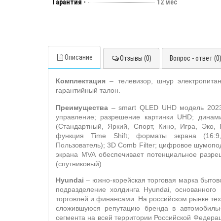
Гарантия -
12 мес
Описание
Отзывы (0)
Вопрос - ответ (0
Комплектация
– телевизор, шнур электропита
гарантийный талон.
Преимущества
–
smart
QLED UHD
модель 202
управление; разрешение картинки
UHD
; динам
(Стандартный, Яркий, Спорт, Кино, Игра, Эко,
функция
Time Shift
; форматы экрана (16:9
Пользователь); 3
D Comb Filter
; цифровое шумопод
экрана
MVA
обеспечивает потенциальное разре
(спутниковый).
Hyundai
– южно-корейская торговая марка бытов
подразделение холдинга
Hyundai
, основанного
торговлей и финансами.
На российском рынке те
сложившуюся репутацию бренда в автомобильн
сегмента на всей территории Российской Федерац