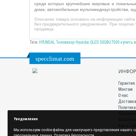
среди которых крупнейшие мировые и локальные
дома; автомобильные мультимедиаустройства, ауди
Описание товара основано на информации сайта 
без предварительного уведомления. При покупке 
продавца.
Теги:
HYUNDAI
,
Телевизор Hyundai QLED 50QBU7500 купить 
specclimat.com
ИНФОР
Гарантия.
Монтаж
О нас
Доставка
Политика
Условия 
Уведомление
Связатьс
Карта са
Мы используем cookie-файлы для наилучшего представления нашего са
персональных данных.
Политика безопасности