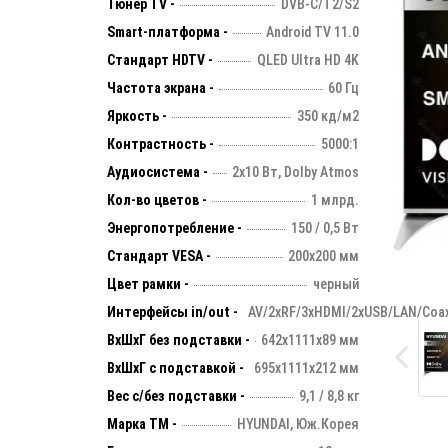
Тюнер TV -
DVB-C/T2/S2
Smart-платформа -
Android TV 11.0
Стандарт HDTV -
QLED Ultra HD 4K
Частота экрана -
60 Гц
Яркость -
350 кд/м2
Контрастность -
5000:1
Аудиосистема -
2х10 Вт, Dolby Atmos
Кол-во цветов -
1 млрд.
Энергопотребление -
150 / 0,5 Вт
Стандарт VESA -
200х200 мм
Цвет рамки -
черный
Интерфейсы in/out -
AV/2xRF/3xHDMI/2xUSB/LAN/Coax
ВхШхГ без подставки -
642х1111х89 мм
ВхШхГ с подставкой -
695x1111x212 мм
Вес с/без подставки -
9,1 / 8,8 кг
Марка ТМ -
HYUNDAI, Юж.Корея