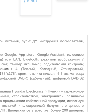
уточнить
ты питания, пульт ДУ,
инструкция пользователя,
зер
Google
;
App store
;
Google
Assistant
; голосовое
Гц) или
LAN
;
Bluetooth
; режимов изображения 7
 сна; таймер вкл./выкл.; родительский контроль;
режимы 4 (Теплый, Холодный, Стандартный,
 178°х178°; время отклика пикселя 6,5 мс; матрица
 цифровой
DVB
-
C
(кабельный); цифровой
DVB
-
S
2
омпании
Hyundai
Electronics
(«
Hynix
») – структурное
нием, строительством, электроникой, розничной
а продвижении собственной продукции, используя
техникой и электроникой бюджетного ценового
СНГ. Дилерская сеть включает более 200 дилеров,