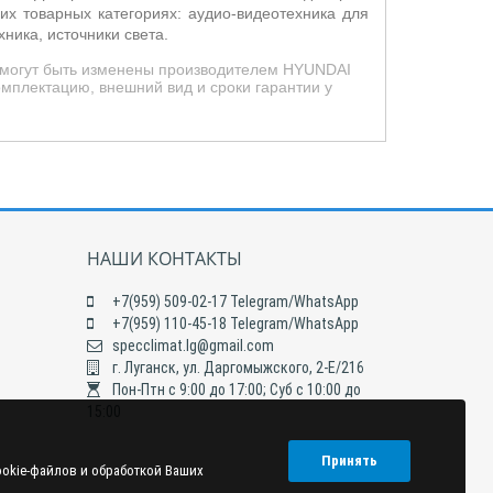
х товарных категориях: аудио-видеотехника для
ника, источники света.
д могут быть изменены производителем HYUNDAI
омплектацию, внешний вид и сроки гарантии у
НАШИ КОНТАКТЫ
+7(959) 509-02-17 Telegram/WhatsApp
+7(959) 110-45-18 Telegram/WhatsApp
specclimat.lg@gmail.com
г. Луганск, ул. Даргомыжского, 2-Е/216
Пон-Птн с 9:00 до 17:00; Суб с 10:00 до
15:00
Принять
ookie-файлов и обработкой Ваших