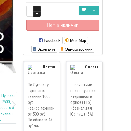
Нет в наличии
Facebook
Мой Мир
Вконтакте
Одноклассники
Доставка
Оплата
По Луганску
- наличными
- доставка
при получении
техники 1000
- терминал в
руб.
офисе (+1%)
- занос техники
- безнал для
от 500 руб
Юр.лиц (+5%)
По области 45
руб/км