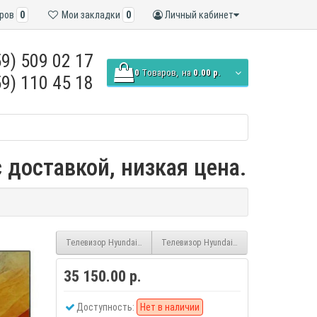
ров
0
Мои закладки
0
Личный кабинет
9) 509 02 17
0
Tоваров,
на
0.00 р.
9) 110 45 18
 доставкой, низкая цена.
Телевизор Hyundai H-LED 85BU7007 smart UHD безрамочный (Andro
Телевизор Hyundai 65QBU7500, smart, QLE
35 150.00 р.
Доступность:
Нет в наличии