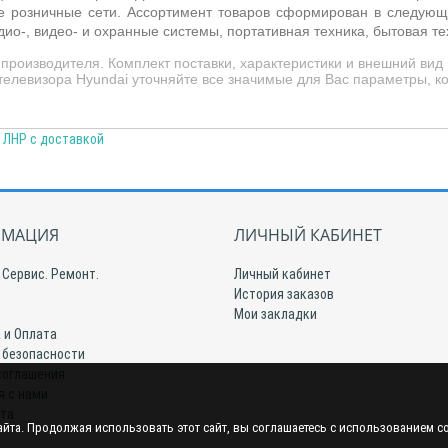
 розничные сети. Ассортимент товаров сформирован в следующи
о-, видео- и охранные системы, портативная техника, бытовая тех
производителя. Комплект поставки, характеристики и внешний ви
телевизора Hyundai уточняйте все значимые для Вас параметры, к
в ЛНР с доставкой
МАЦИЯ
ЛИЧНЫЙ КАБИНЕТ
 Сервис. Ремонт.
Личный кабинет
История заказов
Мои закладки
 и Оплата
 безопасности
соглашения
я с нами
йта
йта. Продолжая использовать этот сайт, вы соглашаетесь с использованием c