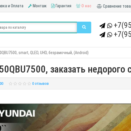
вка и Оплата
Монтаж
Гарантия
О нас
Сравнение това
+7(95
+7(95
0QBU7500, smart, QLED, UHD, безрамочный, (Android)
50QBU7500, заказать недорого с
00
0 отзывов