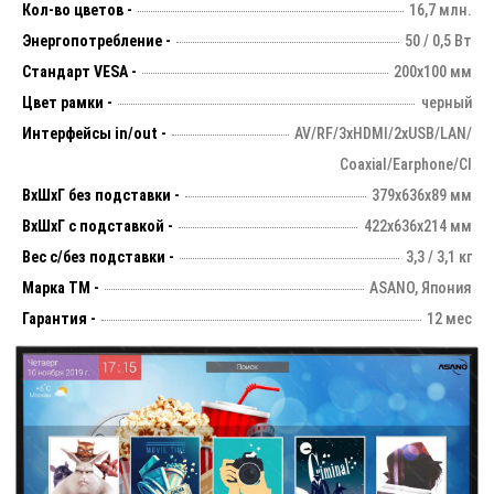
Кол-во цветов -
16,7 млн.
Энергопотребление -
50 / 0,5 Вт
Стандарт VESA -
200х100 мм
Цвет рамки -
черный
Интерфейсы in/out -
AV/RF/3xHDMI/2xUSB/LAN/
Coaxial/Earphone/CI
ВхШхГ без подставки -
379х636х89 мм
ВхШхГ с подставкой -
422x636x214 мм
Вес с/без подставки -
3,3 / 3,1 кг
Марка ТМ -
ASANO, Япония
Гарантия -
12 мес