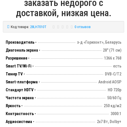
заказать недорого с
доставкой, низкая цена.
Код товара:
28LH7010T
0 отзывов
Производитель -
з-д «Горизонт», Беларусь
Диагональ экрана -
28" (71 см)
Разрешение -
1366 х 768
Smart TV/Wi-Fi -
есть
Тюнер TV -
DVB-C/T2
Smart-платформа -
Android AOSP
Стандарт HDTV -
HD 720p
Частота экрана -
50/60 Гц
Яркость -
250 кд/м2
Контрастность -
3000:1
Аудиосистема -
2х7 Вт, Dolby+