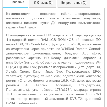
Описание
Отзывы (0)
Вопрос - ответ (0)
Комплектация
– телевизор, кабель электропитания,
настольная подставка, винты крепления подставки,
элементы питания, пульт ДУ,
инструкция пользователя,
гарантийный талон.
Преимущества
–
smart
HD
модель 2021 года; процессор
4-х ядерный; память
RAM
1
GB
;
ROM
4
GB
; обновление ПО
через
USB
; 3
D
Comb
Filter
; функция
TimeShift
; управление
со смартфона через приложение
WildRed
Remote
Control
;
динамическое шумоподавление; браузер;
App
store
;
разрешение картинки
HD Ready
; динамики направлены
вниз
Dolby Surround
; объемное звучание; подключение
Wi
-
Fi
(2,4 Гц) или
LAN
; режимов изображения 7 (Стандартный,
Яркий, Спорт, Кино, Игра, Эко, Пользователь);
EPG
;
телетекст; субтитры; таймер сна; родительский контроль;
режим «Отель»; форматы экрана 16:9, 4:3, авто; цветовые
режимы 4 (Теплый, Холодный, Стандартный,
Пользователь); угол обзора 178°х178°; матрица экрана
TFT
обеспечивает потенциальное разрешение 1366x768
точек; тюнер встроенный аналоговый
DVB
-
T
2; цифровой
DVB
-
C
(кабельный).