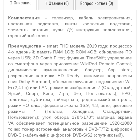
Описание
Отзывы (0)
Вопрос - ответ (0)
Комплектация
– телевизор, кабель электропитания,
настольная подставка, винты крепления подставки,
элементы питания, пульт ДУ,
инструкция пользователя,
гарантийный талон.
Преимущества
–
smart
F
HD
модель 2019 года; процессор
4-х ядерный; память
RAM
1
GB
;
ROM
4
GB
; обновление ПО
через
USB
; 3
D
Comb
Filter
; функция
TimeShift
; управление
со смартфона через приложение
WildRed
Remote
Control
;
динамическое шумоподавление; браузер;
App
store
;
разрешение картинки
HD Ready
; динамики направлены
вниз
Dolby Surround
; объемное звучание; подключение
Wi
-
Fi
(2,4 Гц) или
LAN
; режимов изображения 7 (Стандартный,
Яркий, Спорт, Кино, Игра, Эко, Пользователь);
EPG
;
телетекст; субтитры; таймер сна; родительский контроль;
режим «Отель»; форматы экрана 16:9, 4:3, авто; цветовые
режимы 4 (Теплый, Холодный, Стандартный,
Пользователь); угол обзора 178°х178°; матрица экрана
VA
обеспечивает потенциальное разрешение 1920x1080
точек; тюнер встроенный аналоговый
DVB
-
T
/
T
2; цифровой
DVB
-
C
(кабельный); цифровой
DVB
-
S
/
S
2 (спутниковый).