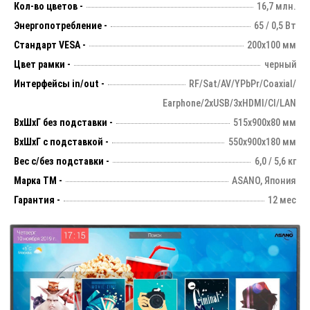
Кол-во цветов -
16,7 млн.
Энергопотребление -
65 / 0,5 Вт
Стандарт VESA -
200х100 мм
Цвет рамки -
черный
Интерфейсы in/out -
RF/Sat/AV/YPbPr/Coaxial/
Earphone/2xUSB/3xHDMI/CI/LAN
ВхШхГ без подставки -
515х900х80 мм
ВхШхГ с подставкой -
550x900x180 мм
Вес с/без подставки -
6,0 / 5,6 кг
Марка ТМ -
ASANO, Япония
Гарантия -
12 мес