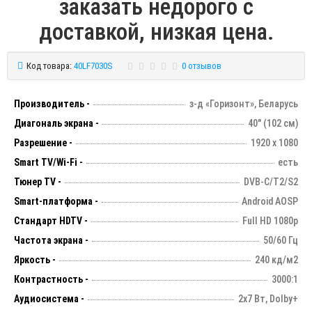
заказать недорого с
доставкой, низкая цена.
Код товара:
40LF7030S
0 отзывов
Производитель -
з-д «Горизонт», Беларусь
Диагональ экрана -
40" (102 см)
Разрешение -
1920 х 1080
Smart TV/Wi-Fi -
есть
Тюнер TV -
DVB-C/T2/S2
Smart-платформа -
Android AOSP
Стандарт HDTV -
Full HD 1080p
Частота экрана -
50/60 Гц
Яркость -
240 кд/м2
Контрастность -
3000:1
Аудиосистема -
2х7 Вт, Dolby+