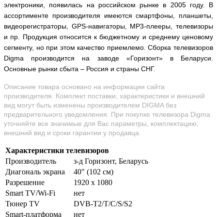
электроники, появилась на российском рынке в 2005 году. В
ассортименте производителя имеются смартфоны, планшеты,
видеорегистраторы,
GPS
-навигаторы,
MP
3-плееры, телевизоры
и пр. Продукция относится к бюджетному и среднему ценовому
сегменту, но при этом качество приемлемо. Сборка телевизоров
Digma
производится на заводе «Горизонт» в Беларуси.
Основные рынки сбыта – Россия и страны СНГ.
Описание товара основано на информации сайта
производителя. Комплект поставки, характеристики и внешний
вид могут быть изменены производителем DIGMA без
предварительного уведомления. При покупке телевизора Digma
уточняйте все значимые для Вас параметры, комплектацию,
внешний вид и сроки гарантии у продавца.
Характеристики телевизоров
Производитель
з-д Горизонт, Беларусь
Диагональ экрана
40" (102 см)
Разрешение
1920 х 1080
Smart TV/Wi-Fi
нет
Тюнер TV
DVB-T2/T/C/S/S2
Smart-платформа
нет