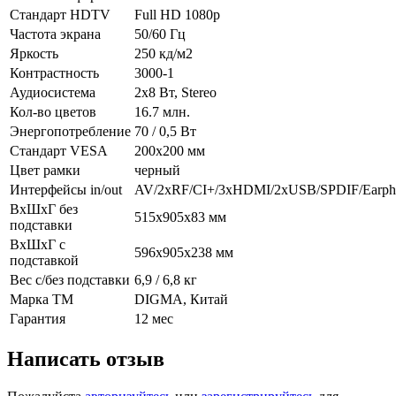
Стандарт HDTV
Full HD 1080p
Частота экрана
50/60 Гц
Яркость
250 кд/м2
Контрастность
3000-1
Аудиосистема
2х8 Вт, Stereo
Кол-во цветов
16.7 млн.
Энергопотребление
70 / 0,5 Вт
Стандарт VESA
200х200 мм
Цвет рамки
черный
Интерфейсы in/out
AV/2хRF/CI+/3xHDMI/2xUSB/SPDIF/Earph
ВхШхГ без
515х905х83 мм
подставки
ВхШхГ с
596x905x238 мм
подставкой
Вес с/без подставки
6,9 / 6,8 кг
Марка ТМ
DIGMA, Китай
Гарантия
12 мес
Написать отзыв