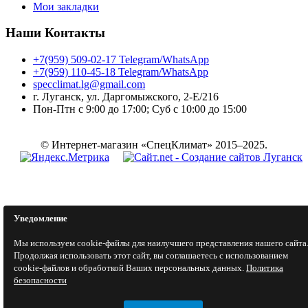
Мои закладки
Наши Контакты
+7(959) 509-02-17 Telegram/WhatsApp
+7(959) 110-45-18 Telegram/WhatsApp
specclimat.lg@gmail.com
г. Луганск, ул. Даргомыжского, 2-Е/216
Пон-Птн с 9:00 до 17:00; Суб с 10:00 до 15:00
© Интернет-магазин «СпецКлимат» 2015–2025.
Уведомление
Мы используем cookie-файлы для наилучшего представления нашего сайта
Продолжая использовать этот сайт, вы соглашаетесь с использованием
cookie-файлов и обработкой Ваших персональных данных.
Политика
безопасности