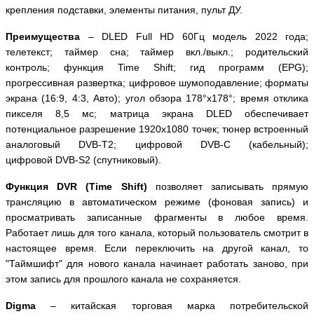
крепления подставки, элементы питания, пульт ДУ.
Преимущества
–
DLED
Full
HD
60Гц модель 2022 года;
телетекст; таймер сна; таймер вкл./выкл.; родительский
контроль; функция
Time
Shift
; гид программ (
EPG
);
прогрессивная развертка; цифровое шумоподавление; форматы
экрана (16:9, 4:3, Авто); угол обзора 178°х178°; время отклика
пикселя 8,5 мс; матрица
экрана
DLED
обеспечивает
потенциальное разрешение 1920x1080 точек; тюнер встроенный
аналоговый
DVB
-
T
2; цифровой
DVB
-
C
(кабельный);
цифровой
DVB
-
S
2 (спутниковый).
Функция
DVR
(
Time
Shift
)
позволяет записывать прямую
трансляцию в автоматическом режиме (фоновая запись) и
просматривать записанные фрагменты в любое время.
Работает лишь для того канала, который пользователь смотрит в
настоящее время. Если переключить на другой канал, то
"Таймшифт" для нового канала начинает работать заново, при
этом запись для прошлого канала не сохраняется.
Digma
– китайская торговая марка потребительской