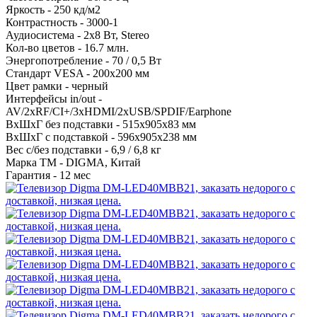
Яркость -
250 кд/м2
Контрастность -
3000-1
Аудиосистема -
2х8 Вт, Stereo
Кол-во цветов -
16.7 млн.
Энергопотребление -
70 / 0,5 Вт
Стандарт VESA -
200х200 мм
Цвет рамки -
черный
Интерфейсы in/out -
AV/2хRF/CI+/3xHDMI/2xUSB/SPDIF/Earphone
ВхШхГ без подставки -
515х905х83 мм
ВхШхГ с подставкой -
596x905x238 мм
Вес с/без подставки -
6,9 / 6,8 кг
Марка ТМ -
DIGMA, Китай
Гарантия -
12 мес