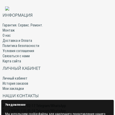
ИНФОРМАЦИЯ
Гарантия. Сервис. Ремонт.
Монтаж
О нас
Доставка и Оплата
Политика безопасности
Условия соглашения
Связаться с нами
Карта сайта
ЛИЧНЫЙ КАБИНЕТ
Личный кабинет
История заказов
Мои закладки
НАШИ КОНТАКТЫ
Уведомление
+7(959) 509-02-17 Telegram/WhatsApp
+7(959) 110-45-18 Telegram/WhatsApp
Мы используем cookie-файлы для наилучшего представления нашего