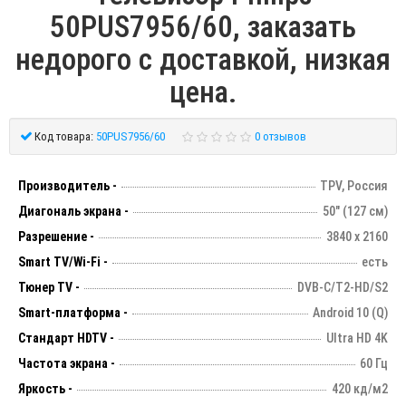
50PUS7956/60, заказать
недорого с доставкой, низкая
цена.
Код товара:
50PUS7956/60
0 отзывов
Производитель -
TPV, Россия
Диагональ экрана -
50" (127 см)
Разрешение -
3840 х 2160
Smart TV/Wi-Fi -
есть
Тюнер TV -
DVB-C/T2-HD/S2
Smart-платформа -
Android 10 (Q)
Стандарт HDTV -
Ultra HD 4K
Частота экрана -
60 Гц
Яркость -
420 кд/м2