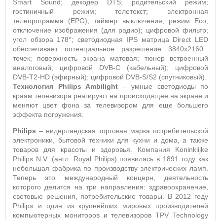
Smart
Sound
; декодер
DTS
; р
одительский режим;
гостиничный режим; телетекст; электронная
телепрограмма (
EPG
);
таймер выключения; режим
Eco
;
отключение изображения (для радио);
цифровой фильтр;
угол обзора 178°; светодиодная
IPS
матрица Direct LED
обеспечивает потенциальное разрешение 3840x2160
точек; поверхность экрана матовая; тюнер встроенный
аналоговый; цифровой
DVB
-
C
(кабельный); цифровой
DVB
-
T
2-
HD
(эфирный); цифровой
DVB
-
S
/
S
2 (спутниковый).
Технология
Philips
Ambilight
– умные светодиоды по
краям телевизора реагируют на происходящее на экране и
меняют цвет фона за телевизором для еще большего
эффекта погружения.
Philips
– нидерландская торговая марка потребительской
электроники, бытовой техники для кухни и дома, а также
товаров для красоты и здоровья. Компания Koninklijke
Philips N.V. (англ. Royal Philips) появилась в 1891 году как
небольшая фабрика по производ
ству электрических ламп.
Теперь это международный концерн, деятельность
которого делится на три направления: здравоохранение,
световые решения, потребительские товары. В 2012 году
Philips и один из крупнейших мировых производителей
компьютерных мониторов и телевизоров TPV Technology