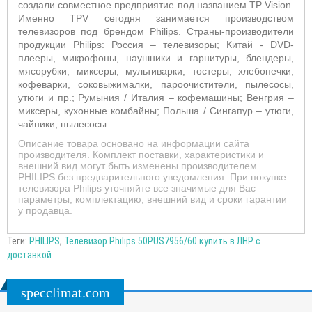
создали совместное предприятие под названием TP Vision.
Именно TPV сегодня занимается производством
телевизоров под брендом Philips. Страны-производители
продукции Philips: Россия – телевизоры; Китай - DVD-
плееры, микрофоны, наушники и гарнитуры, блендеры,
мясорубки, миксеры, мультиварки, тостеры, хлебопечки,
кофеварки, соковыжималки, пароочистители, пылесосы,
утюги и пр.; Румыния / Италия – кофемашины; Венгрия –
миксеры, кухонные комбайны; Польша / Сингапур – утюги,
чайники, пылесосы.
Описание товара основано на информации сайта
производителя. Комплект поставки, характеристики и
внешний вид могут быть изменены производителем
PHILIPS без предварительного уведомления. При покупке
телевизора Philips уточняйте все значимые для Вас
параметры, комплектацию, внешний вид и сроки гарантии
у продавца.
Теги:
PHILIPS
,
Телевизор Philips 50PUS7956/60 купить в ЛНР с
доставкой
specclimat.com