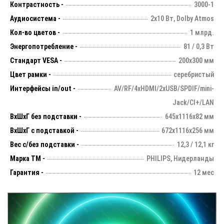
Контрастность -
3000-1
Аудиосистема -
2х10 Вт, Dolby Atmos
Кол-во цветов -
1 млрд.
Энергопотребление -
81 / 0,3 Вт
Стандарт VESA -
200х300 мм
Цвет рамки -
серебристый
Интерфейсы in/out -
AV/RF/4xHDMI/2xUSB/SPDIF/mini-
Jack/CI+/LAN
ВхШхГ без подставки -
645х1116х82 мм
ВхШхГ с подставкой -
672x1116x256 мм
Вес с/без подставки -
12,3 / 12,1 кг
Марка ТМ -
PHILIPS, Нидерланды
Гарантия -
12 мес