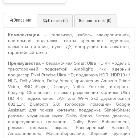
Описание
Отзывы (0)
Вопрос - ответ (0)
Комплектация
– телевизор, кабель электропитания,
настольная подставка, винты крепления подставки,
элементы питания, пульт ДУ,
инструкция пользователя,
гарантийный талон.
Преимущества
– безрамочная
Smart
Ultra
HD
4
K
модель с
трехсторонней подсветкой
Ambilight
; 4-х ядерный
процессор
Pixel
Precise
Ultra
HD
; поддержка
HDR
,
HDR
10+ /
HLG
,
Dolby
Vision
,
Dolby
Atmos
; приложения
Amazon
Prime
Video
,
BBC
iPlayer
,
Disney
+,
Netflix
, YouTube; интернет-
браузер
Chromecast
; высокое разрешение картинки
Ultra
HD
4
K
; подключение
LAN
или
Wi
-
Fi
2
x
2 двухполосный
802.11
n
;
Bluetooth
5.0; голосовой помощник
Google
Assistant
для поиска контента; поддержка
SimplyShare
;
режимы улучшения звука:
Dolby
Atmos
, Четкие диалоги,
авторегулировка громкости,
Dolby
Bass
Enhancement
;
режимы формата экрана: Расширенный, Базовый,
Автозаполнение, Масштабирование, Широкий; функция