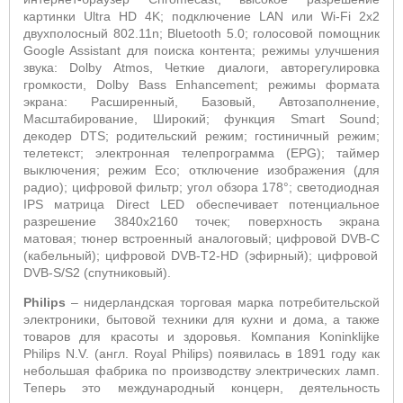
картинки
Ultra
HD
4
K
; подключение
LAN
или
Wi
-
Fi
2
x
2
двухполосный 802.11
n
;
Bluetooth
5.0; голосовой помощник
Google
Assistant
для поиска контента; режимы улучшения
звука:
Dolby
Atmos
, Четкие диалоги, авторегулировка
громкости,
Dolby
Bass
Enhancement
; режимы формата
экрана: Расширенный, Базовый, Автозаполнение,
Масштабирование, Широкий; функция
Smart
Sound
;
декодер
DTS
; р
одительский режим; гостиничный режим;
телетекст; электронная телепрограмма (
EPG
);
таймер
выключения; режим
Eco
; отключение изображения (для
радио);
цифровой фильтр; угол обзора 178°; светодиодная
IPS
матрица Direct LED
обеспечивает потенциальное
разрешение 3840x2160 точек; поверхность экрана
матовая; тюнер встроенный аналоговый; цифровой
DVB
-
C
(кабельный); цифровой
DVB
-
T
2-
HD
(эфирный); цифровой
DVB
-
S
/
S
2 (спутниковый).
Philips
– нидерландская торговая марка потребительской
электроники, бытовой техники для кухни и дома, а также
товаров для красоты и здоровья. Компания Koninklijke
Philips N.V. (англ. Royal Philips) появилась в 1891 году как
небольшая фабрика по производству электрических ламп.
Теперь это международный концерн, деятельность