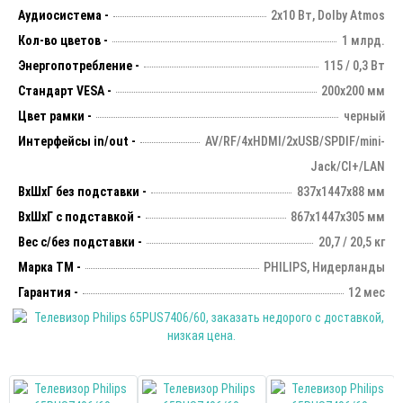
Аудиосистема -
2х10 Вт, Dolby Atmos
Кол-во цветов -
1 млрд.
Энергопотребление -
115 / 0,3 Вт
Стандарт VESA -
200х200 мм
Цвет рамки -
черный
Интерфейсы in/out -
AV/RF/4xHDMI/2xUSB/SPDIF/mini-
Jack/CI+/LAN
ВхШхГ без подставки -
837х1447х88 мм
ВхШхГ с подставкой -
867x1447x305 мм
Вес с/без подставки -
20,7 / 20,5 кг
Марка ТМ -
PHILIPS, Нидерланды
Гарантия -
12 мес