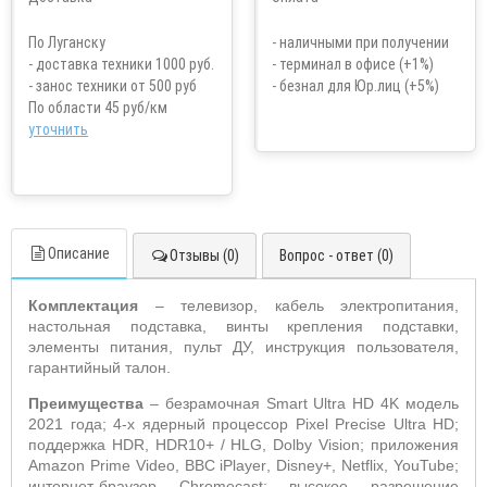
По Луганску
- наличными при получении
- доставка техники 1000 руб.
- терминал в офисе (+1%)
- занос техники от 500 руб
- безнал для Юр.лиц (+5%)
По области 45 руб/км
уточнить
Описание
Отзывы (0)
Вопрос - ответ (0)
Комплектация
– телевизор, кабель электропитания,
настольная подставка, винты крепления подставки,
элементы питания, пульт ДУ,
инструкция пользователя,
гарантийный талон.
Преимущества
– безрамочная
Smart
Ultra
HD
4
K
модель
2021 года; 4-х ядерный процессор
Pixel
Precise
Ultra
HD
;
поддержка
HDR
,
HDR
10+ /
HLG
,
Dolby
Vision
; приложения
Amazon
Prime
Video
,
BBC
iPlayer
,
Disney
+,
Netflix
, YouTube;
интернет-браузер
Chromecast
; высокое разрешение