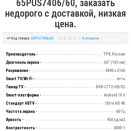
65PUS7406/60, заказать
недорого с доставкой, низкая
цена.
Код товара:
65PUS7406/60
0 отзывов
Производитель -
TPV, Россия
Диагональ экрана -
65" (165 см)
Разрешение -
3840 х 2160
Smart TV/Wi-Fi -
есть
Тюнер TV -
DVB-C/T2-HD/S2
Smart-платформа -
Android 10.0
Стандарт HDTV -
Ultra HD 4K
Частота экрана -
60 Гц
Яркость -
450 кд/м2
Контрастность -
3000-1