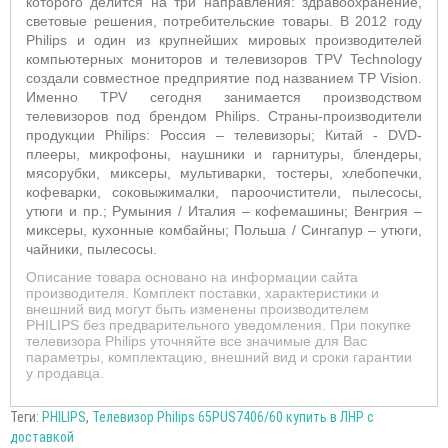
которого делится на три направления: здравоохранение,
световые решения, потребительские товары. В 2012 году
Philips и один из крупнейших мировых производителей
компьютерных мониторов и телевизоров TPV Technology
создали совместное предприятие под названием TP Vision.
Именно TPV сегодня занимается производством
телевизоров под брендом Philips. Страны-производители
продукции Philips: Россия – телевизоры; Китай - DVD-
плееры, микрофоны, наушники и гарнитуры, блендеры,
мясорубки, миксеры, мультиварки, тостеры, хлебопечки,
кофеварки, соковыжималки, пароочистители, пылесосы,
утюги и пр.; Румыния / Италия – кофемашины; Венгрия –
миксеры, кухонные комбайны; Польша / Сингапур – утюги,
чайники, пылесосы.
Описание товара основано на информации сайта
производителя. Комплект поставки, характеристики и
внешний вид могут быть изменены производителем
PHILIPS без предварительного уведомления. При покупке
телевизора Philips уточняйте все значимые для Вас
параметры, комплектацию, внешний вид и сроки гарантии
у продавца.
Теги:
PHILIPS
,
Телевизор Philips 65PUS7406/60 купить в ЛНР с
доставкой