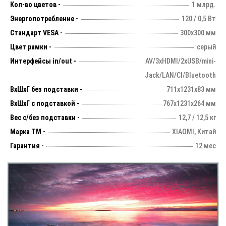
Кол-во цветов -
1 млрд.
Энергопотребление -
120 / 0,5 Вт
Стандарт VESA -
300х300 мм
Цвет рамки -
серый
Интерфейсы in/out -
AV/3xHDMI/2xUSB/mini-
Jack/LAN/CI/Bluetooth
ВхШхГ без подставки -
711х1231х83 мм
ВхШхГ с подставкой -
767x1231x264 мм
Вес с/без подставки -
12,7 / 12,5 кг
Марка ТМ -
XIAOMI, Китай
Гарантия -
12 мес