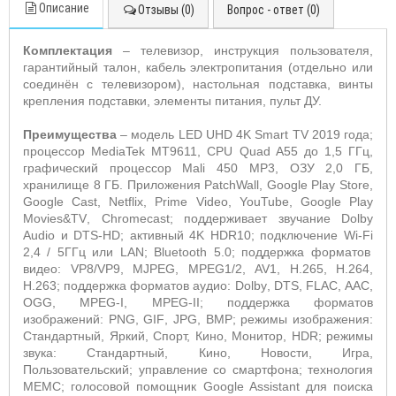
Описание
Отзывы (0)
Вопрос - ответ (0)
К
омплектация
– телевизор, инструкция пользователя,
гарантийный талон, кабель электропитания (отдельно или
соединён с телевизором),
настольная подставка, винты
крепления подставки, элементы питания, пульт
ДУ.
Преимущества
– модель
LED
UHD
4
K
Smart
TV
2019 года;
процессор
MediaTek
MT
9611,
CPU
Quad
A
55 до 1,5 ГГц,
графический процессор
Mali
450
MP
3, ОЗУ 2,0 ГБ,
хранилище 8 ГБ. Приложения
PatchWall
,
Google
Play
Store
,
Google Cast,
Netflix
,
Prime
Video
,
YouTube
,
Google
Play
Movies
&
TV
,
Chromecast
; поддерживает звучание
Dolby
Audio
и
DTS
-
HD
; активный 4K HDR10; подключение
Wi
-
Fi
2,4 / 5ГГц или
LAN
;
Bluetooth
5.0; поддержка форматов
видео:
VP
8/
VP
9,
MJPEG
,
MPEG
1/2,
AV
1,
H
.265,
H
.264,
H
.263; поддержка форматов аудио:
Dolby
,
DTS
,
FLAC
,
AAC
,
OGG
,
MPEG
-
I
,
MPEG
-
II
; поддержка форматов
изображений:
PNG
,
GIF
,
JPG
,
BMP
; режимы изображения:
Стандартный, Яркий, Спорт, Кино, Монитор,
HDR
; режимы
звука: Стандартный, Кино, Новости, Игра,
Пользовательский; управление со смартфона; технология
MEMC; голосовой помощник
Google
Assistant
для поиска