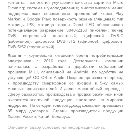
контента; технология улучшения качества картинки
Micro
Dimming
; система шумоподавления; многоязыковое меню;
поддержка всех современных приложений через
Play
Market
и
Google
Play
;
поверхность экрана глянцевая; тип
матрицы
IPS
;
матрица экрана
Direct
LED
обеспечивает
потенциальное разрешение 3840х2160 пикселей; тюнер
DVB
встроенный аналоговый;
цифровой
DVB
-
C
(кабельное); цифровой
DVB
-
T
/
T
2 (эфирное); цифровой
DVB
-
S
/
S
2 (спутниковый).
Xiaomi
– крупнейший китайский бренд потребительской
электрон
ики с 2010 года.
Деятельность компании
начиналась с разработки и доработки собственной
прошивки MIUI, основанной на Android, по удобству не
уступающей ОС
iOS
от
Apple
. Позднее произоше
л переход
к производству смартфонов со входом в 5-ку самых
мощных производителей. И далее масштабный переход в
сферу разработок, производства и продаж различной иной
высокотехнологичной продукции, претендуя на мировое
лидерство. На сегодня годовой дохо
д компании превышает
35 млрд долларов.
Страны производители продукции
Xiaomi: Россия, Китай, Беларусь.
Описание товара основано на информации сайта