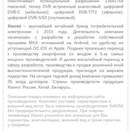
обеспечивает потенциальное разрешение 1366х768
пикселей; тюнер
DVB
встроенный аналоговый;
цифровой
DVB
-
C
(кабельное); цифровой
DVB
-
T
/
T
2 (эфирное);
цифровой
DVB
-
S
/
S
2 (спутниковый).
Xiaomi
– крупнейший китайский бренд потребительской
электроники с 2010 года.
Деятельность компании
начиналась с разработки и доработки собственной
прошивки MIUI, основанной на Android, по удобству не
уступающей ОС
iOS
от
Apple
. Позднее произошел переход
к производству смартфонов со входом в 5-ку самых
мощных производителей. И далее масштабный переход в
сферу разработок, производства и продаж различной иной
высокотехнологичной продукции, претендуя на мировое
лидерство. На сегодня годовой доход компании превышает
35 млрд долларов.
Страны производители продукции
Xiaomi: Россия, Китай, Беларусь.
Описание товара основано на информации сайта
производителя. Комплект поставки, характеристики и
внешний вид могут быть изменены производителем XIAOMI
без предварительного уведомления. При покупке
телевизора Xiaomi уточняйте все значимые для Вас
параметры, комплектацию, внешний вид и сроки гарантии
у продавца.