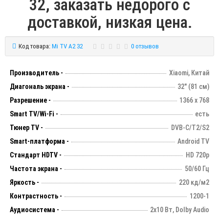
32, заказать недорого с
доставкой, низкая цена.
Код товара:
Mi TV A2 32
0 отзывов
Производитель -
Xiaomi, Китай
Диагональ экрана -
32" (81 см)
Разрешение -
1366 х 768
Smart TV/Wi-Fi -
есть
Тюнер TV -
DVB-C/T2/S2
Smart-платформа -
Android TV
Стандарт HDTV -
HD 720p
Частота экрана -
50/60 Гц
Яркость -
220 кд/м2
Контрастность -
1200-1
Аудиосистема -
2х10 Вт, Dolby Audio