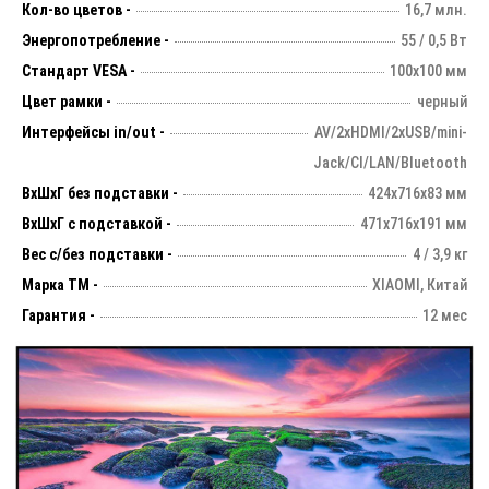
Кол-во цветов -
16,7 млн.
Энергопотребление -
55 / 0,5 Вт
Стандарт VESA -
100х100 мм
Цвет рамки -
черный
Интерфейсы in/out -
AV/2xHDMI/2xUSB/mini-
Jack/CI/LAN/Bluetooth
ВхШхГ без подставки -
424х716х83 мм
ВхШхГ с подставкой -
471x716x191 мм
Вес с/без подставки -
4 / 3,9 кг
Марка ТМ -
XIAOMI, Китай
Гарантия -
12 мес