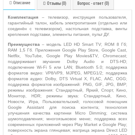
Описание
Отзывы (0)
Вопрос - ответ (0)
Комплектация
– телевизор, инструкция пользователя,
гарантийный талон, кабель электропитания (отдельно или
соединён с телевизором),
настольная подставка, винты
крепления подставки, элементы питания, пульт ДУ.
Преимущества
– модель
LED
HD
Smart
TV
;
ROM
8 Гб;
RAM
1,5 Гб. Приложения
Google
Play
Store
, Google Cast,
Netflix
,
YouTube
,
Google
Play
Movies
&
TV
,
Chromecast
;
поддерживает звучание
Dolby
Audio
и
DTS
-
HD
;
подключение
Wi
-
Fi
5 или
LAN
;
Bluetooth
5.0; поддержка
форматов видео:
VP
8/
VP
9,
MJPEG
,
MPEG
1/2; поддержка
форматов аудио:
Dolby
,
DTS
Virtual
X
,
FLAC
,
AAC
,
OGG
;
поддержка форматов изображений:
PNG
,
GIF
,
JPG
,
BMP
;
режимы изображения: Стандартный, Яркий, Спорт, Кино,
Монитор,
HDR
; режимы звука: Стандартный, Кино,
Новости, Игра, Пользовательский; голосовой помощник
Google
Assistant
для поиска контента; технология
улучшения качества картинки
Micro
Dimming
; система
шумоподавления; многоязыковое меню; поддержка всех
современных приложений через
Play
Market
и
Google
Play
;
поверхность экрана глянцевая;
матрица экрана
Direct
LED