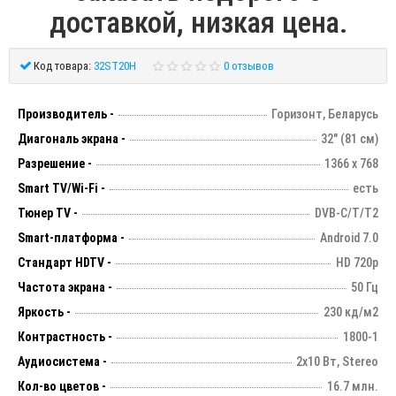
доставкой, низкая цена.
Код товара:
32ST20H
0 отзывов
Производитель -
Горизонт, Беларусь
Диагональ экрана -
32" (81 см)
Разрешение -
1366 х 768
Smart TV/Wi-Fi -
есть
Тюнер TV -
DVB-C/T/T2
Smart-платформа -
Android 7.0
Стандарт HDTV -
HD 720p
Частота экрана -
50 Гц
Яркость -
230 кд/м2
Контрастность -
1800-1
Аудиосистема -
2х10 Вт, Stereo
Кол-во цветов -
16.7 млн.