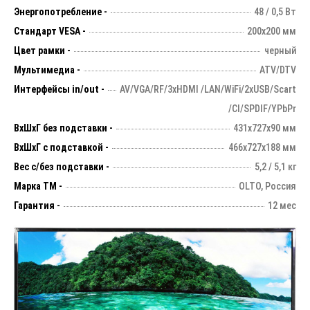
Энергопотребление -
48 / 0,5 Вт
Стандарт VESA -
200х200 мм
Цвет рамки -
черный
Мультимедиа -
ATV/DTV
Интерфейсы in/out -
AV/VGA/RF/3xHDMI /LAN/WiFi/2xUSB/Scart
/CI/SPDIF/YPbPr
ВхШхГ без подставки -
431х727х90 мм
ВхШхГ с подставкой -
466x727x188 мм
Вес с/без подставки -
5,2 / 5,1 кг
Марка ТМ -
OLTO, Россия
Гарантия -
12 мес