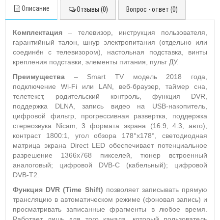
Описание
Отзывы (0)
Вопрос - ответ (0)
Комплектация
– телевизор, инструкция пользователя,
гарантийный талон, шнур электропитания (отдельно или
соединён с телевизором), настольная подставка, винты
крепления подставки, элементы питания, пульт ДУ.
Преимущества
– Smart TV модель 2018 года,
подключение Wi-Fi или LAN, веб-браузер, таймер сна,
телетекст, родительский контроль, функция DVR,
поддержка DLNA, запись видео на USB-накопитель,
цифровой фильтр, прогрессивная развертка, поддержка
стереозвука Nicam, 3 формата экрана (16:9, 4:3, авто),
контраст 1800:1, угол обзора 178°х178°, светодиодная
матрица экрана Direct LED обеспечивает потенциальное
разрешение 1366x768 пикселей, тюнер встроенный
аналоговый; цифровой DVB-C (кабельный); цифровой
DVB-T2.
Функция DVR (
Time
Shift)
позволяет записывать прямую
трансляцию в автоматическом режиме (фоновая запись) и
просматривать записанные фрагменты в любое время.
Работает лишь для того канала, который пользователь