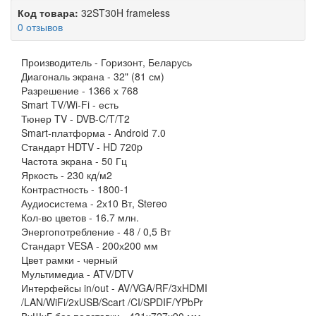
Код товара:
32ST30H frameless
0 отзывов
Производитель -
Горизонт, Беларусь
Диагональ экрана -
32" (81 см)
Разрешение -
1366 х 768
Smart TV/Wi-Fi -
есть
Тюнер TV -
DVB-C/T/T2
Smart-платформа -
Android 7.0
Стандарт HDTV -
HD 720p
Частота экрана -
50 Гц
Яркость -
230 кд/м2
Контрастность -
1800-1
Аудиосистема -
2х10 Вт, Stereo
Кол-во цветов -
16.7 млн.
Энергопотребление -
48 / 0,5 Вт
Стандарт VESA -
200х200 мм
Цвет рамки -
черный
Мультимедиа -
ATV/DTV
Интерфейсы in/out -
AV/VGA/RF/3xHDMI
/LAN/WiFi/2xUSB/Scart /CI/SPDIF/YPbPr