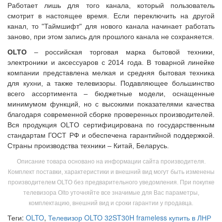
Работает лишь для того канала, который пользователь
смотрит в настоящее время. Если переключить на другой
канал, то "Таймшифт" для нового канала начинает работать
заново, при этом запись для прошлого канала не сохраняется.
OLTO
– российская торговая марка бытовой техники,
электроники и аксессуаров с 2014 года. В товарной линейке
компании представлена мелкая и средняя бытовая техника
для кухни, а также телевизоры. Подавляющее большинство
всего ассортимента – бюджетные модели, оснащенные
минимумом функций, но с высокими показателями качества
благодаря современной сборке проверенных производителей.
Вся продукция OLTO сертифицирована по государственным
стандартам ГОСТ РФ и обеспечена гарантийной поддержкой.
Страны производства техники – Китай, Беларусь.
Описание товара основано на информации сайта производителя.
Комплект поставки, характеристики и внешний вид могут быть изменены
производителем OLTO без предварительного уведомления. При покупке
телевизора Olto уточняйте все значимые для Вас параметры,
комплектацию, внешний вид и сроки гарантии у продавца.
Теги:
OLTO
,
Телевизор OLTO 32ST30H frameless купить в ЛНР