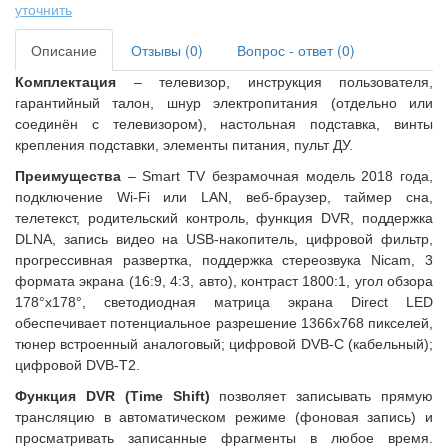
уточнить
Описание
Отзывы (0)
Вопрос - ответ (0)
Комплектация
– телевизор, инструкция пользователя,
гарантийный талон, шнур электропитания (отдельно или
соединён с телевизором), настольная подставка, винты
крепления подставки, элементы питания, пульт ДУ.
Преимущества
– Smart TV безрамочная модель 2018 года,
подключение Wi-Fi или LAN, веб-браузер, таймер сна,
телетекст, родительский контроль, функция DVR, поддержка
DLNA, запись видео на USB-накопитель, цифровой фильтр,
прогрессивная развертка, поддержка стереозвука Nicam, 3
формата экрана (16:9, 4:3, авто), контраст 1800:1, угол обзора
178°х178°, светодиодная матрица экрана Direct LED
обеспечивает потенциальное разрешение 1366x768 пикселей,
тюнер встроенный аналоговый; цифровой DVB-C (кабельный);
цифровой DVB-T2.
Функция DVR (
Time
Shift)
позволяет записывать прямую
трансляцию в автоматическом режиме (фоновая запись) и
просматривать записанные фрагменты в любое время.