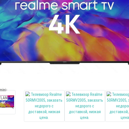
ini-
/LAN