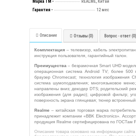
Марка ТМ -
REALME, Китай
Гарантия -
12 мес
Описание
Отзывы (0)
Вопрос - ответ (0
Комплектация
– телевизор, кабель электропита
инструкция пользователя, гарантийный талон.
Преимущества
–
безрамочная
Smart UHD
модель
о
перационная система
Android
TV
; более 500
браузер
Chromecast
; технология изображения 
система шумоподавления; многоязыковое меню;
направлены вниз; декодер
DTS
; р
одительский реж
изображения (для радио);
цифровой фильтр; уг
поверхность экрана глянцевая; тюнер встроенны
Realme
– китайская торговая марка потребител
принадлежит компании «
BBK
Electronics
».
Ассорт
продукция
Realme
сертифицирована по ГОСТам РФ
Описание товара основано на информации сайта 