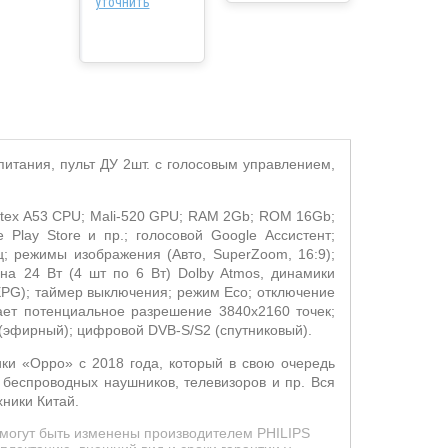
уточнить
питания, пульт ДУ 2шт. с голосовым управлением,
tex
A
53
CPU
;
Mali
-520
GPU
;
RAM
2
Gb
;
ROM
16
Gb
;
e
Play
Store
и пр.; голосовой
Google
Ассистент;
ц;
режимы изображения (А
вто,
SuperZoom
, 16:9);
 на 24 Вт (4 шт по 6 Вт)
Dolby
Atmos
, динамики
EPG
);
таймер выключения; режим
Eco
; отключение
ет потенциальное разрешение 3
840
x
2160
точек;
(эфирный); цифровой
DVB
-
S
/
S
2 (спутниковый).
ики «
Oppo
» с 2018 года, который в свою очередь
беспроводных наушников, телевизоров и пр. Вся
ники Китай.
 могут быть изменены производителем PHILIPS