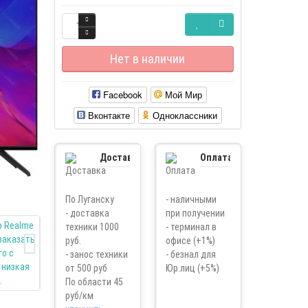
Нет в наличии
Facebook
Мой Мир
Вконтакте
Одноклассники
Доставка
Оплата
По Луганску
- наличными
- доставка
при получении
техники 1000
- терминал в
руб.
офисе (+1%)
- занос техники
- безнал для
от 500 руб
Юр.лиц (+5%)
По области 45
руб/км