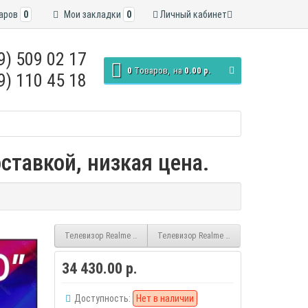
аров
0
Мои закладки
0
Личный кабинет
9) 509 02 17
0
Tоваров,
на
0.00 р.
9) 110 45 18
ставкой, низкая цена.
Телевизор Realme 32RMT101 smart HD безрамочный
Телевизор Realme 55RMV2001 smart UHD
34 430.00 р.
Доступность:
Нет в наличии