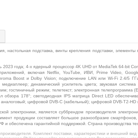
)
ния,
настольная подставка, винты крепления подставки, элементы 
 2023 года; 4-х ядерный процессор 4
K
UHD
от
MediaTek
64-
bit
Cor
приложений, включая
Netflix
, YouTube, ИВИ,
Prime
Video
,
Googl
Chroma Boost и
Dolby
Vision
; подключение
LAN
или
Wi
-
Fi
2.4/5 ГГ
 медиаплеер; динамический усилитель цвета; звуковая система
им; гостиничный режим; телетекст; электронная телепрограмма (
ол обзора 178°; светодиодная
IPS
матрица Direct LED
обеспечива
й аналоговый; цифровой
DVB
-
C
(кабельный); цифровой
DVB
-
T
2-
HD
ьской электроники, является суббрендом производителя электрон
имент продукции составляет большое разнообразие смартфонов, 
 и обеспечена гарантийной поддержкой. Страна производства тех
производителя. Комплект поставки, характеристики и внешний вид