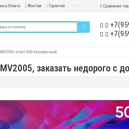
ка и Оплата
Монтаж
Гарантия
О нас
Сравнение тов
+7(95
+7(95
0RMV2005 smart UHD безрамочный
MV2005, заказать недорого с до