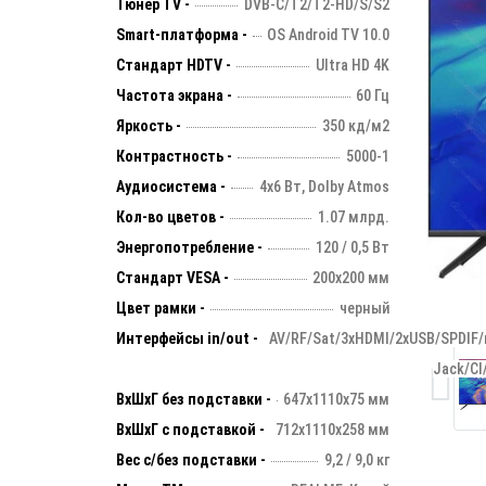
Тюнер TV -
DVB-C/T2/T2-HD/S/S2
Smart-платформа -
OS Android TV 10.0
Стандарт HDTV -
Ultra HD 4K
Частота экрана -
60 Гц
Яркость -
350 кд/м2
Контрастность -
5000-1
Аудиосистема -
4х6 Вт, Dolby Atmos
Кол-во цветов -
1.07 млрд.
Энергопотребление -
120 / 0,5 Вт
Стандарт VESA -
200х200 мм
Цвет рамки -
черный
Интерфейсы in/out -
AV/RF/Sat/3xHDMI/2xUSB/SPDIF/m
Jack/CI
ВхШхГ без подставки -
647х1110х75 мм
ВхШхГ с подставкой -
712x1110x258 мм
Вес с/без подставки -
9,2 / 9,0 кг