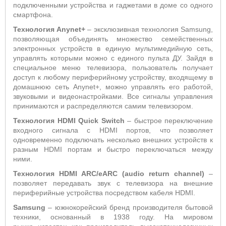
подключенными устройства и гаджетами в доме со одного
смартфона.
Технология Anynet+
– эксклюзивная технология Samsung,
позволяющая объединять множество семейственных
электронных устройств в единую мультимедийную сеть,
управлять которыми можно с единого пульта ДУ. Зайдя в
специальное меню телевизора, пользователь получает
доступ к любому периферийному устройству, входящему в
домашнюю сеть Anynet+, можно управлять его работой,
звуковыми и видеонастройками. Все сигналы управления
принимаются и распределяются самим телевизором.
Технология HDMI Quick Switch
– быстрое переключение
входного сигнала с HDMI портов, что позволяет
одновременно подключать несколько внешних устройств к
разным HDMI портам и быстро переключаться между
ними.
Технология HDMI ARC/eARC (audio return channel)
–
позволяет передавать звук с телевизора на внешние
периферийные устройства посредством кабеля HDMI.
Samsung
– южнокорейский бренд производителя бытовой
техники, основанный в 1938 году. На мировом