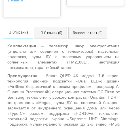
уточнить
Описание
Отзывы (0)
Вопрос - ответ (0)
Комплектация
– телевизор, шнур электропитания
(отдельно или соединен с телевизором), настольная
подставка, пульт ДУ с голосовым управлением на
солнечных элементах (TM2180E), инструкция
пользователя, гарантийный талон.
Преимущества
– Smart QLED 4K модель 7-й серии;
технология двойной подсветки «Dual LED»; дизайн
«AirSlim» безрамочный с тонким профилем; процессор AI
Quantum Processor 4K; операционная система OC Tizen от
Samsung; технология глубокого контраста «Quantum HDR»;
контрастность «Mega»; пульт ДУ на солнечной батарее,
заряжается от внутреннего освещения дома или через
«Type-C» разъем; поддержка «HDR10+»; технология
локальной подсветки экрана «Supreme UHD Dimming»;
поддержка мультиэкранного режима до 2-х видео «Multi