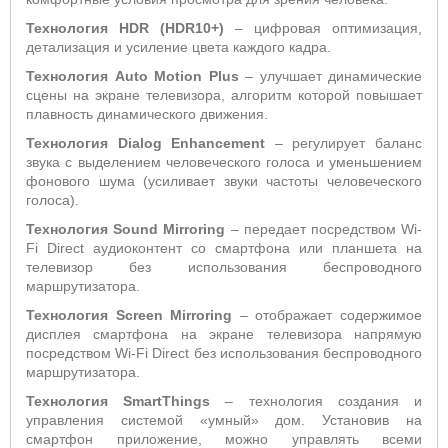
Технология HDR (HDR10+)
– цифровая оптимизация,
детализация и усиление цвета каждого кадра.
Технология
Auto
Motion
Plus
– улучшает динамические
сцены на экране телевизора, алгоритм которой повышает
плавность динамического движения.
Технология Dialog Enhancement
– регулирует баланс
звука с выделением человеческого голоса и уменьшением
фонового шума (усиливает звуки частоты человеческого
голоса).
Технология
Sound
Mirroring
– передает посредством Wi-
Fi Direct аудиоконтент со смартфона или планшета на
телевизор без использования беспроводного
маршрутизатора.
Технология
Screen
Mirroring
– отображает содержимое
дисплея смартфона на экране телевизора напрямую
посредством Wi-Fi Direct без использования беспроводного
маршрутизатора.
Технология SmartThings
– технология создания и
управления системой «умный» дом. Установив на
смартфон приложение, можно управлять всеми