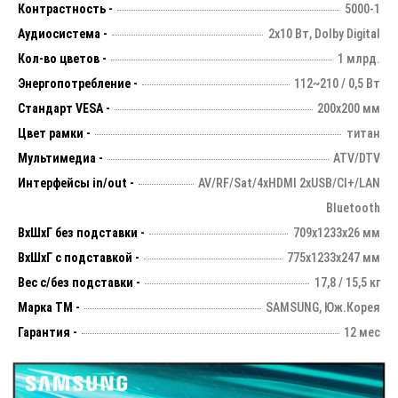
Контрастность -
5000-1
Аудиосистема -
2х10 Вт, Dolby Digital
Кол-во цветов -
1 млрд.
Энергопотребление -
112~210 / 0,5 Вт
Стандарт VESA -
200х200 мм
Цвет рамки -
титан
Мультимедиа -
ATV/DTV
Интерфейсы in/out -
AV/RF/Sat/4xHDMI 2xUSB/CI+/LAN
Bluetooth
ВхШхГ без подставки -
709х1233х26 мм
ВхШхГ с подставкой -
775х1233х247 мм
Вес с/без подставки -
17,8 / 15,5 кг
Марка ТМ -
SAMSUNG, Юж.Корея
Гарантия -
12 мес