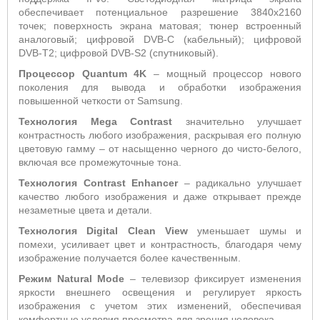
обеспечивает потенциальное разрешение 3840x2160
точек; поверхность экрана матовая; тюнер встроенный
аналоговый; цифровой DVB-C (кабельный); цифровой
DVB-T2; цифровой DVB-S2 (спутниковый).
Процессор
Quantum
4
K
– мощный процессор нового
поколения для вывода и обработки изображения
повышенной четкости от Samsung.
Технология Mega
C
ontrast
значительно улучшает
контрастность любого изображения, раскрывая его полную
цветовую гамму – от насыщенно черного до чисто-белого,
включая все промежуточные тона.
Технология
Contrast
Enhancer
– радикально улучшает
качество любого изображения и даже открывает прежде
незаметные цвета и детали.
Технология
Digital
Clean
View
уменьшает шумы и
помехи, усиливает цвет и контрастность, благодаря чему
изображение получается более качественным.
Режим Natural Mode
– телевизор фиксирует изменения
яркости внешнего освещения и регулирует яркость
изображения с учетом этих изменений, обеспечивая
комфортные условия просмотра для зрения человека.