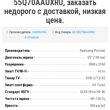
55Q70AAUXRU, заказать
недорого с доставкой, низкая
цена.
Производитель:
SAMSUNG
Код товара:
QE-55Q70AAUXRU
0 отзывов
Производитель -
Samsung, Россия
Диагональ экрана -
55" (140 см)
Разрешение -
3840 х 2160
Smart TV/Wi-Fi -
есть
Тюнер TV -
DVB-C/T2/S2
Smart-платформа -
OS Tizen
Стандарт HDTV -
QLED Ultra HD 4K
Частота экрана -
60~120 Гц
Яркость -
500 кд/м2