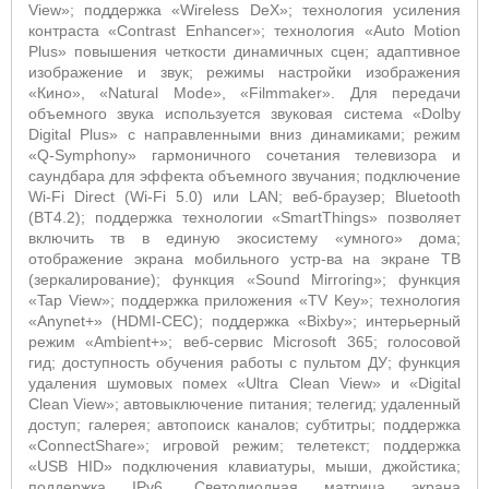
View»; поддержка «Wireless DeX»; технология усиления
контраста «Contrast Enhancer»; технология «Auto Motion
Plus» повышения четкости динамичных сцен; адаптивное
изображение и звук; режимы настройки изображения
«Кино», «Natural Mode», «Filmmaker». Для передачи
объемного звука используется звуковая система «Dolby
Digital Plus» с направленными вниз динамиками; режим
«Q-Symphony» гармоничного сочетания телевизора и
саундбара для эффекта объемного звучания; подключение
Wi-Fi Direct (Wi-Fi 5.0) или LAN; веб-браузер; Bluetooth
(BT4.2); поддержка технологии «SmartThings» позволяет
включить тв в единую экосистему «умного» дома;
отображение экрана мобильного устр-ва на экране ТВ
(зеркалирование); функция «Sound Mirroring»; функция
«Tap View»; поддержка приложения «TV Key»; технология
«Anynet+» (HDMI-CEC); поддержка «Bixby»; интерьерный
режим «Ambient+»; веб-сервис Microsoft 365; голосовой
гид; доступность обучения работы с пультом ДУ; функция
удаления шумовых помех «Ultra Clean View» и «Digital
Clean View»; автовыключение питания; телегид; удаленный
доступ; галерея; автопоиск каналов; субтитры; поддержка
«ConnectShare»; игровой режим; телетекст; поддержка
«USB HID» подключения клавиатуры, мыши, джойстика;
поддержка IPv6. Светодиодная матрица экрана