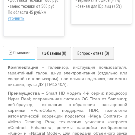
- доставка техники 1000 руб.
- терминал в офисе (+1%)
- занос техники от 500 руб
- безнал для Юр.лиц (+5%)
По области 45 руб/км
уточнить
Описание
Отзывы (0)
Вопрос - ответ (0)
Комплектация
– телевизор, инструкция пользователя,
гарантийный талон, шнур электропитания (отдельно или
соединён с телевизором), настольная подставка, элементы
питания, пульт ДУ (TM1240A).
Преимущества
– Smart HD модель 4-й серии; процессор
Hyper Real; операционная система OC Tizen от Samsung;
веб-браузер; технология отображения насыщенной
картинки «PureColor»; поддержка HDR; технологии
автоматической коррекции подсветки «Mega Contrast» и
«Micro Dimming Pro»; технология усиления контраста
«Contrast Enhancer»; режимы настройки изображения
«Кино» и «Natural Mode». Для передачи объемного звука