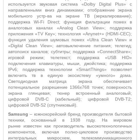
используется звуковая система «Dolby Digital Plus» с
направленными вниз динамиками; отображение экрана
мобильного устр-ва на экране ТВ (зеркалирование);
поддержка Wi-Fi Direct; функция фильтрации помех в
аналоговых каналах «Analog Clean View»; поддержка
приложения «TV Key»; технология «Anynet+» (HDMI-CEC);
функция удаления шумовых помех «Ultra Clean View» и
«Digital Clean View»; автовыключение питания; телегид;
автопоиск каналов; субтитры; поддержка «ConnectShare»;
игровой режим; телетекст; поддержка «USB HID»
подключения клавиатуры, мыши, джойстика; поддержка
IPv6; поддержка технологии «SmartThings» позволяет
включить тв в единую экосистему «умного» дома.
Светодиодная матрица экрана обеспечивает
потенциальное разрешение 1366x768 точек; поверхность
экрана глянцевая; тюнер встроенный аналоговый;
цифровой DVB-C (кабельный); цифровой DVB-T2;
цифровой DVB-S2 (спутниковый).
Samsung
– южнокорейский бренд производителя бытовой
техники, основанный в 1938 году. На мировом
рынке известен как производитель высокотехнологичных
компонентов, включая полно-цикловое производство
интегральных микросхем, телекоммуникационного