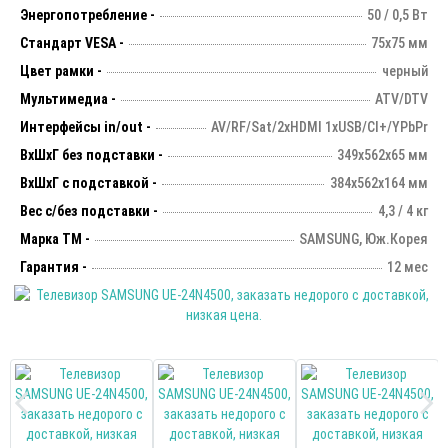
Энергопотребление -
50 / 0,5 Вт
Стандарт VESA -
75х75 мм
Цвет рамки -
черный
Мультимедиа -
ATV/DTV
Интерфейсы in/out -
AV/RF/Sat/2xHDMI 1xUSB/CI+/YPbPr
ВхШхГ без подставки -
349х562х65 мм
ВхШхГ с подставкой -
384x562x164 мм
Вес с/без подставки -
4,3 / 4 кг
Марка ТМ -
SAMSUNG, Юж.Корея
Гарантия -
12 мес