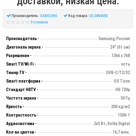
доставкой, низкая цена.
Производитель:
SAMSUNG
Код товара:
UE-24N4500
0 отзывов
Производитель -
Samsung, Россия
Диагональ экрана -
24" (61 см)
Разрешение -
1366 х 768
Smart TV/Wi-Fi -
есть
Тюнер TV -
DVB-C/T2/S2
Smart-платформа -
OS Tizen
Стандарт HDTV -
HD 720p
Частота экрана -
50 Гц
Яркость -
200 кд/м2
Контрастность -
1500-1
Аудиосистема -
2х5 Вт, Dolby Digital
Кол-во цветов -
16,7 млн.