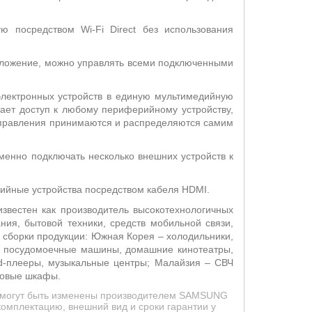
 посредством Wi-Fi Direct без использования
иложение, можно управлять всеми подключенными
лектронных устройств в единую мультимедийную
чает доступ к любому периферийному устройству,
 управления принимаются и распределяются самим
менно подключать несколько внешних устройств к
рийные устройства посредством кабеля HDMI.
звестен как производитель высокотехнологичных
ия, бытовой техники, средств мобильной связи,
ы сборки продукции: Южная Корея – холодильники,
и, посудомоечные машины, домашние кинотеатры,
vd-плееры, музыкальные центры; Малайзия – СВЧ
ховые шкафы.
ид могут быть изменены производителем SAMSUNG
омплектацию, внешний вид и сроки гарантии у