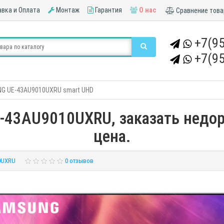
вка и Оплата
Монтаж
Гарантия
О нас
Сравнение това
+7(95
+7(95
G UE-43AU9010UXRU smart UHD
43AU9010UXRU, заказать недоро
цена.
0UXRU
0 отзывов