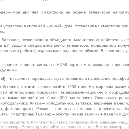
держимое дисплея смартфона на экране телевизора напрямую
 и управления системой «умный» дом. Установив на смартфон пр
она.
я Samsung, позволяющая объединять множество семейственных э
та ДУ. Зайдя в специальное меню телевизора, пользователь полу
влять его работой, звуковыми и видеонастройками. Все сигналы
лючение входного сигнала с HDMI портов, что позволяет одновре
жду ними.
el)
– позволяет передавать звук с телевизора на внешние перифе
 бытовой техники, основанный в 1938 году. На мировом рынке и
ство интегральных микросхем, телекоммуникационного оборудован
тате компании работают более 300 тыс. человек. Основные стран
холодильники; Китай – холодильники, вытяжки, варочные панел
сы, фотоаппараты; Россия – стиральные машины, телевизоры, d
ншеты, смартфоны; Таиланд – электрические варочные панели и ду
производителя. Комплект поставки, характеристики и внешний в
телевизора Samsung уточняйте все значимые для Вас параметры, к