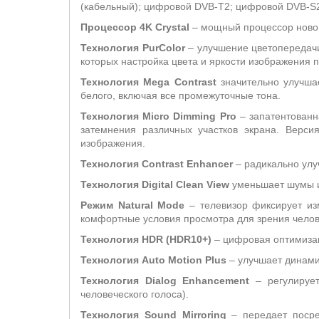
(кабельный); цифровой DVB-T2; цифровой DVB-S2
Процессор 4
K
Crystal
– мощный процессор новог
Технология PurColor
– улучшение цветопередачи
которых настройка цвета и яркости изображения п
Технология Mega
C
ontrast
значительно улучшае
белого, включая все промежуточные тона.
Технология Micro Dimming Pro
– запатентованн
затемнения различных участков экрана. Верс
изображения.
Технология
Contrast
Enhancer
– радикально улу
Технология
Digital
Clean
View
уменьшает шумы и 
Режим Natural Mode
– телевизор фиксирует из
комфортные условия просмотра для зрения челов
Технология HDR (HDR10+)
– цифровая оптимизац
Технология
Auto
Motion
Plus
– улучшает динами
Технология Dialog Enhancement
– регулирует
человеческого голоса).
Технология
Sound
Mirroring
– передает посре