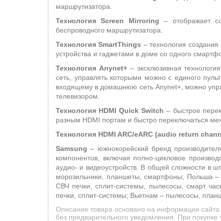
маршрутизатора.
Технология
Screen
Mirroring
– отображает со
беспроводного маршрутизатора.
Технология SmartThings
– технология создания
устройства и гаджетами в доме со одного смартф
Технология Anynet+
– эксклюзивная технологи
сеть, управлять которыми можно с единого пуль
входящему в домашнюю сеть Anynet+, можно упра
телевизором.
Технология HDMI Quick Switch
– быстрое перек
разным HDMI портам и быстро переключаться ме
Технология HDMI ARC/eARC (audio return chann
Samsung
– южнокорейский бренд производителя
компонентов, включая полно-цикловое производ
аудио- и видеоустройств. В общей сложности в ш
морозильники, планшеты, смартфоны; Польша – 
СВЧ печки, сплит-системы, пылесосы, смарт ча
печки, сплит-системы; Вьетнам – пылесосы, пла
Описание товара основано на информации сайта 
без предварительного уведомления. При покупке 