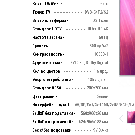
Smart TV/Wi-Fi -
есть
Тюнер TV -
DVB-C/T2/S2
Smart-платформа -
OS Tizen
Стандарт HDTV -
Ultra HD 4K
Частота экрана -
60 Гц
Яркость -
500 кд/м2
Контрастность -
10000-1
Аудиосистема -
2х10 Вт, Dolby Digital
Кол-во цветов -
1 млрд.
Энергопотребление -
135 / 0,5 Вт
Стандарт VESA -
200х200 мм
Цвет рамки -
белый
Интерфейсы in/out -
AV/RF/Sat/3xHDMI/2xUSB/CI+/LA
ВхШхГ без подставки -
560х966х26 мм
ВхШхГ с подставкой -
624х966х188 мм
Вес с/без подставки -
9 / 8,4 кг