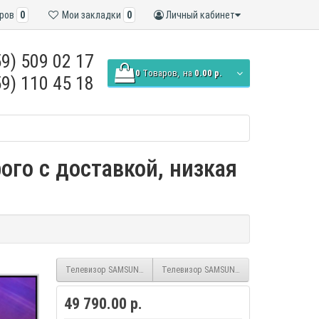
ров
0
Мои закладки
0
Личный кабинет
9) 509 02 17
0
Tоваров,
на
0.00 р.
9) 110 45 18
го с доставкой, низкая
Телевизор SAMSUNG UE-55AU7002UXRU smart UHD безрамочный
Телевизор SAMSUNG UE-50AU9070UXRU sm
49 790.00 р.