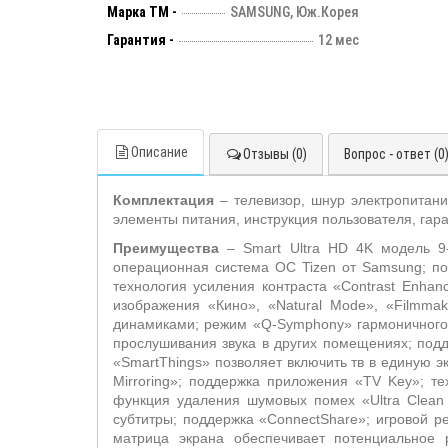
Марка ТМ -
SAMSUNG, Юж.Корея
Гарантия -
12 мес
Описание
Отзывы (0)
Вопрос - ответ (0
Комплектация
– телевизор, шнур электропитан
элементы питания, инструкция пользователя, гар
Преимущества
– Smart Ultra HD 4K модель 9-
операционная система OC Tizen от Samsung; по
технология усиления контраста «Contrast Enhan
изображения «Кино», «Natural Mode», «Filmmak
динамиками; режим «Q-Symphony» гармоничного 
прослушивания звука в других помещениях; поддер
«SmartThings» позволяет включить тв в единую э
Mirroring»; поддержка приложения «TV Key»; т
функция удаления шумовых помех «Ultra Clean V
субтитры; поддержка «ConnectShare»; игровой р
матрица экрана обеспечивает потенциальное 