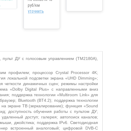
руб/км
уточнить
а, пульт ДУ с голосовым управлением (TM2180A),
ким профилем; процессор Crystal Processor 4K;
гия локальной подсветки экрана «UHD Dimming»;
ния четкости динамичных сцен; режимы настройки
ема «Dolby Digital Plus» с направленными вниз
ия; поддержка технологии «Multiroom Link» для
браузер; Bluetooth (BT4.2); поддержка технологии
а на экране ТВ (зеркалирование); функция «Sound
ид; доступность обучения работы с пультом ДУ;
 удаленный доступ; галерея; автопоиск каналов;
 мыши, джойстика; поддержка IPv6. Светодиодная
тюнер встроенный аналоговый; цифровой DVB-C