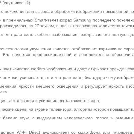
 (спутниковый).
о поколения для вывода и обработки изображения повышенной че
 в премиальных Smart-телевизорах Samsung последнего поколени
роизводилась по 27 точкам, в новых телевизорах количество точек 
т контрастность любого изображения, раскрывая его полную цв
ая технология улучшения качества отображения картинки на экра
ия
Pro
является профессиональной и дополнительно обеспечива
чшает качество любого изображения и даже открывает прежде неза
помехи, усиливает цвет и контрастность, благодаря чему изображ
менения яркости внешнего освещения и регулирует яркость изо
ека.
ия, детализация и усиление цвета каждого кадра.
ческие сцены на экране телевизора, алгоритм которой повышает п
 баланс звука с выделением человеческого голоса и уменьше
дством Wi-Fi Direct аудиоконтент со смартфона или планшета 