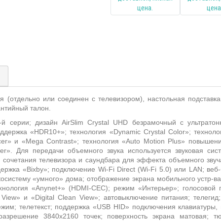
)
ия (отдельно или соединен с телевизором), настольная подставк
антийный талон.
й серии; дизайн AirSlim Crystal UHD безрамочный с ультратон
ддержка «HDR10+»; технология «Dynamic Crystal Color»; техноло
cer» и «Mega Contrast»; технология «Auto Motion Plus» повыше
er». Для передачи объемного звука используется звуковая сист
сочетания телевизора и саундбара для эффекта объемного звучан
жка «Bixby»; подключение Wi-Fi Direct (Wi-Fi 5.0) или LAN; веб-
косистему «умного» дома; отображение экрана мобильного устр-в
ехнология «Anynet+» (HDMI-CEC); режим «Интерьер»; голосовой г
iew» и «Digital Clean View»; автовыключение питания; телегид;
ежим; телетекст; поддержка «USB HID» подключения клавиатуры,
разрешение 3840x2160 точек; поверхность экрана матовая; 