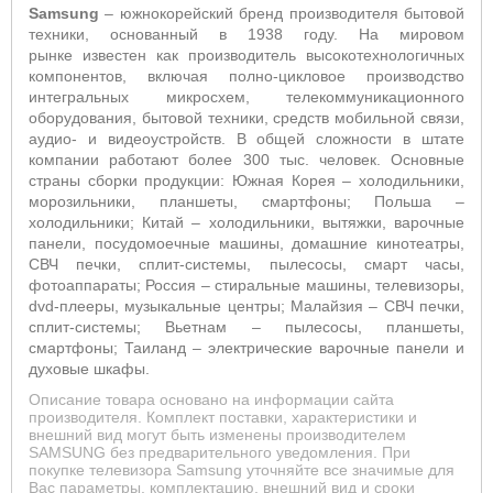
Samsung
– южнокорейский бренд производителя бытовой
техники, основанный в 1938 году. На мировом
рынке известен как производитель высокотехнологичных
компонентов, включая полно-цикловое производство
интегральных микросхем, телекоммуникационного
оборудования, бытовой техники, средств мобильной связи,
аудио- и видеоустройств. В общей сложности в штате
компании работают более 300 тыс. человек. Основные
страны сборки продукции: Южная Корея – холодильники,
морозильники, планшеты, смартфоны; Польша –
холодильники; Китай – холодильники, вытяжки, варочные
панели, посудомоечные машины, домашние кинотеатры,
СВЧ печки, сплит-системы, пылесосы, смарт часы,
фотоаппараты; Россия – стиральные машины, телевизоры,
dvd-плееры, музыкальные центры; Малайзия – СВЧ печки,
сплит-системы; Вьетнам – пылесосы, планшеты,
смартфоны; Таиланд – электрические варочные панели и
духовые шкафы.
Описание товара основано на информации сайта
производителя. Комплект поставки, характеристики и
внешний вид могут быть изменены производителем
SAMSUNG без предварительного уведомления. При
покупке телевизора Samsung уточняйте все значимые для
Вас параметры, комплектацию, внешний вид и сроки