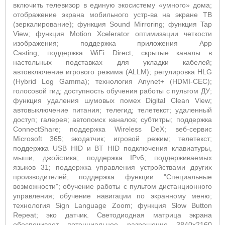
включить телевизор в единую экосистему «умного» дома;
отображение экрана мобильного устр-ва на экране ТВ
(зеркалирование); функция Sound Mirroring; функция Tap
View; функция Motion Xcelerator оптимизации четкости
изображения;
поддержка приложения App
Casting;
поддержка WiFi Direct;
скрытые каналы в
настольных подставках для укладки кабелей;
автовключение игрового режима (ALLM);
регулировка HLG
(Hybrid Log Gamma);
технология Anynet+ (HDMI-CEC);
голосовой гид; доступность обучения работы с пультом ДУ;
функция удаления шумовых помех Digital Clean View;
автовыключение питания; телегид; телетекст; удаленный
доступ; галерея; автопоиск каналов; субтитры; поддержка
ConnectShare; поддержка Wireless DeX; веб-сервис
Microsoft 365; экодатчик; игровой режим; телетекст;
поддержка USB HID и BT HID подключения клавиатуры,
мыши, джойстика; поддержка IPv6;
поддерживаемых
языков 31; поддержка управления устройствами других
производителей; поддержка функции "Специальные
возможности"; обучение работы с пультом дистанционного
управления; обучение навигации по экранному меню;
технология Sign Language Zoom; функция Slow Button
Repeat; эко датчик.
Светодиодная матрица экрана
обеспечивает потенциальное разрешение 3840x2160