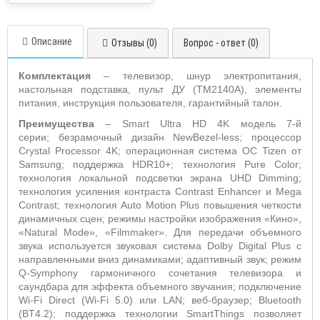
Описание
Отзывы (0)
Вопрос - ответ (0)
Комплектация
– телевизор, шнур электропитания,
настольная подставка, пульт ДУ (TM2140A), элементы
питания, инструкция пользователя, гарантийный талон.
Преимущества
– Smart Ultra HD 4K модель 7-й
серии;
безрамочный дизайн NewBezel-less;
процессор
Crystal Processor 4K; операционная система OC Tizen от
Samsung; поддержка HDR10+; технология Pure Color;
технология локальной подсветки экрана UHD Dimming;
технология усиления контраста Contrast Enhancer и Mega
Contrast; технология Auto Motion Plus повышения четкости
динамичных сцен; режимы настройки изображения «Кино»,
«Natural Mode», «Filmmaker». Для передачи объемного
звука используется звуковая система Dolby Digital Plus с
направленными вниз динамиками;
адаптивный звук;
режим
Q-Symphony гармоничного сочетания телевизора и
саундбара для эффекта объемного звучания; подключение
Wi-Fi Direct (Wi-Fi 5.0) или LAN; веб-браузер; Bluetooth
(BT4.2); поддержка технологии SmartThings позволяет