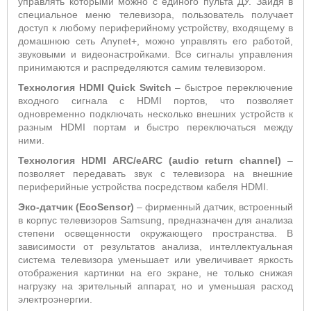
управлять которыми можно с единого пульта ДУ. Зайдя в
специальное меню телевизора, пользователь получает
доступ к любому периферийному устройству, входящему в
домашнюю сеть Anynet+, можно управлять его работой,
звуковыми и видеонастройками. Все сигналы управления
принимаются и распределяются самим телевизором.
Технология HDMI Quick Switch
– быстрое переключение
входного сигнала с HDMI портов, что позволяет
одновременно подключать несколько внешних устройств к
разным HDMI портам и быстро переключаться между
ними.
Технология
HDMI
ARC
/
eARC
(
audio
return
channel
)
–
позволяет передавать звук с телевизора на внешние
периферийные устройства посредством кабеля HDMI.
Эко-датчик (EcoSensor)
– фирменный датчик, встроенный
в корпус телевизоров Samsung, предназначен для анализа
степени освещенности окружающего пространства. В
зависимости от результатов анализа, интеллектуальная
система телевизора уменьшает или увеличивает яркость
отображения картинки на его экране, не только снижая
нагрузку на зрительный аппарат, но и уменьшая расход
электроэнергии.