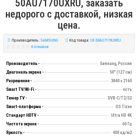
50AU7170UXRU, заказать
недорого с доставкой, низкая
цена.
Производитель:
SAMSUNG
Код товара:
UE-50AU7170UXRU
0 отзывов
Производитель -
Samsung, Россия
Диагональ экрана -
50" (127 см)
Разрешение -
3840 х 2160
Smart TV/Wi-Fi -
есть
Тюнер TV -
DVB-C/T2/S2
Smart-платформа -
OS Tizen
Стандарт HDTV -
Ultra HD 4K
Частота экрана -
60 Гц
Яркость -
400 кд/м2