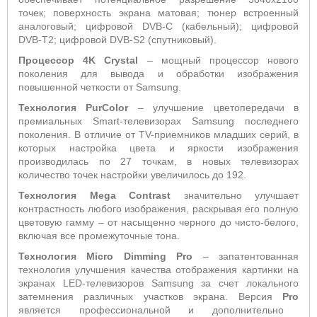
точек; поверхность экрана матовая; тюнер встроенный
аналоговый; цифровой DVB-C (кабельный); цифровой
DVB-T2; цифровой DVB-S2 (спутниковый).
Процессор 4
K
Crystal
– мощный процессор нового
поколения для вывода и обработки изображения
повышенной четкости от Samsung.
Технология PurColor
– улучшение цветопередачи в
премиальных Smart-телевизорах Samsung последнего
поколения. В отличие от TV-приемников младших серий, в
которых настройка цвета и яркости изображения
производилась по 27 точкам, в новых телевизорах
количество точек настройки увеличилось до 192.
Технология Mega
C
ontrast
значительно улучшает
контрастность любого изображения, раскрывая его полную
цветовую гамму – от насыщенно черного до чисто-белого,
включая все промежуточные тона.
Технология Micro Dimming Pro
– запатентованная
технология улучшения качества отображения картинки на
экранах LED-телевизоров Samsung за счет локального
затемнения различных участков экрана. Версия
Pro
является профессиональной и дополнительно