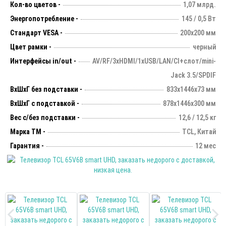
Кол-во цветов -
1,07 млрд.
Энергопотребление -
145 / 0,5 Вт
Стандарт VESA -
200х200 мм
Цвет рамки -
черный
Интерфейсы in/out -
AV/RF/3xHDMI/1xUSB/LAN/CI+слот/mini-
Jack 3.5/SPDIF
ВхШхГ без подставки -
833x1446x73 мм
ВхШхГ с подставкой -
878х1446х300 мм
Вес с/без подставки -
12,6 / 12,5 кг
Марка ТМ -
TCL, Китай
Гарантия -
12 мес