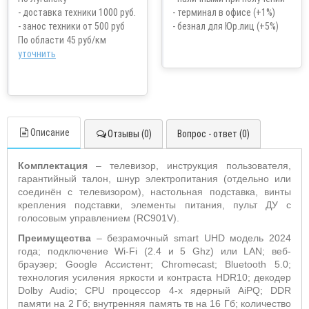
- доставка техники 1000 руб.
- терминал в офисе (+1%)
- занос техники от 500 руб
- безнал для Юр.лиц (+5%)
По области 45 руб/км
уточнить
Описание
Отзывы (0)
Вопрос - ответ (0)
Комплектация
– телевизор, инструкция пользователя,
гарантийный талон, шнур электропитания (отдельно или
соединён с телевизором), настольная подставка, винты
крепления подставки, элементы питания, пульт ДУ с
голосовым управлением (RC901V).
Преимущества
– безрамочный s
mart
UHD
модель 2024
года; подключение
Wi
-
Fi
(2.4 и 5
Ghz
) или
LAN
; веб-
браузер;
Google
Ассистент;
Chromecast
;
Bluetooth
5.0;
технология усиления яркости и контраста
HDR
10; декодер
Dolby
Audio
;
CPU
процессор 4-х ядерный
AiPQ
;
DDR
памяти на 2 Гб; внутренняя память тв на 16 Гб; количество