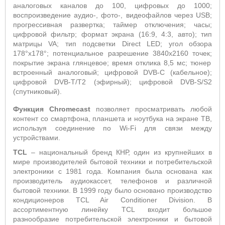
аналоговых каналов до 100, цифровых до 1000;
воспроизведение аудио-, фото-, видеофайлов через
USB
;
прогрессивная развертка; таймер отключения; часы;
цифровой фильтр; формат экрана (16:9, 4:3, авто); тип
матрицы
VA
; тип подсветки
Direct
LED
; угол обзора
178°х178°; потенциальное разрешение 3840х2160 точек;
покрытие экрана глянцевое; время отклика 8,5 мс;
тюнер
встроенный аналоговый; цифровой
DVB
-
C
(кабельное);
цифровой DVB-
T
/
T
2 (эфирный); цифровой
DVB
-
S
/
S
2
(спутниковый).
Функция Chromecast
позволяет просматривать любой
контент со смартфона, планшета и ноутбука на экране ТВ,
используя соединение по Wi-Fi для связи между
устройствами.
TCL
– национальный бренд КНР, один из крупнейших в
мире производителей бытовой техники и потребительской
электроники с 1981 года. Компания была основана как
производитель аудиокассет, телефонов и различной
бытовой техники. В 1999 году было основано производство
кондиционеров TCL Air Conditioner Division. В
ассортиментную линейку TCL входит большое
разнообразие потребительской электроники и бытовой