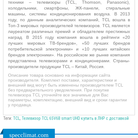
техники – телевизоры (TCL, Thomson, Panasonic),
холодильники, смартфоны, ЖК-панели, стиральные
машины, системы кондиционирования воздуха. В 2013
году, по данным аналитических компаний, TCL вошла в
Топ-3 мировых производителей телевизоров. TCL является
лауреатом различных премий и обладателем престижных
наград. В 2015 году компания вошла в рейтинги «20
лучших мировых ТВ-брендов», «50 лучших брендов
потребительской электроники» и «10 лучших китайских
брендов электроники». На российском же рынке компания
представлена телевизорами и кондиционерами. Страны-
производители продукции TCL – Китай, Россия.
Описание товара основано на информации сайта
производителя. Комплект поставки, характеристики и
внешний вид могут быть изменены производителем TCL
без предварительного уведомления. При покупке
телевизора TCL уточняйте все значимые для Вас
параметры, комплектацию, внешний вид и сроки гарантии
у продавца.
Теги:
TCL
,
Телевизор TCL 65V6B smart UHD купить в ЛНР с доставкой
specclimat.com