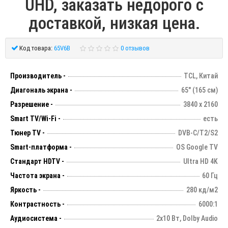
UHD, заказать недорого с
доставкой, низкая цена.
Код товара:
65V6B
0 отзывов
Производитель -
TCL, Китай
Диагональ экрана -
65" (165 см)
Разрешение -
3840 х 2160
Smart TV/Wi-Fi -
есть
Тюнер TV -
DVB-C/T2/S2
Smart-платформа -
OS Google TV
Стандарт HDTV -
Ultra HD 4K
Частота экрана -
60 Гц
Яркость -
280 кд/м2
Контрастность -
6000:1
Аудиосистема -
2х10 Вт, Dolby Audio