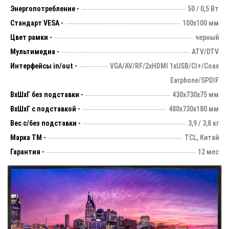
Энергопотребление -
50 / 0,5 Вт
Стандарт VESA -
100х100 мм
Цвет рамки -
черный
Мультимедиа -
ATV/DTV
Интерфейсы in/out -
VGA/AV/RF/2xHDMI 1xUSB/CI+/Coax
Earphone/SPDIF
ВхШхГ без подставки -
430х730х75 мм
ВхШхГ с подставкой -
480x730x180 мм
Вес с/без подставки -
3,9 / 3,8 кг
Марка ТМ -
TCL, Китай
Гарантия -
12 мес