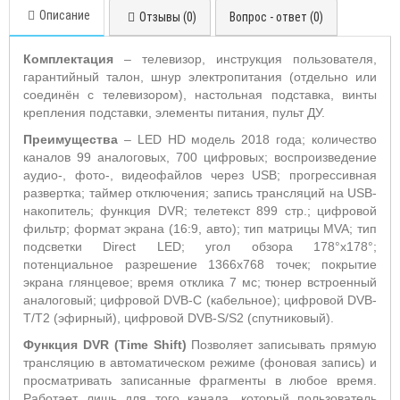
Описание
Отзывы (0)
Вопрос - ответ (0)
Комплектация
– телевизор, инструкция пользователя,
гарантийный талон, шнур электропитания (отдельно или
соединён с телевизором), настольная подставка, винты
крепления подставки, элементы питания, пульт ДУ.
Преимущества
– LED HD модель 2018 года; количество
каналов 99 аналоговых, 700 цифровых; воспроизведение
аудио-, фото-, видеофайлов через USB; прогрессивная
развертка; таймер отключения; запись трансляций на USB-
накопитель; функция DVR; телетекст 899 стр.; цифровой
фильтр; формат экрана (16:9, авто); тип матрицы MVA; тип
подсветки Direct LED; угол обзора 178°х178°;
потенциальное разрешение 1366x768 точек; покрытие
экрана глянцевое; время отклика 7 мс; тюнер встроенный
аналоговый; цифровой DVB-C (кабельное); цифровой DVB-
T/T2 (эфирный), цифровой DVB-S/S2 (спутниковый).
Функция
DVR
(
Time
Shift
)
Позволяет записывать прямую
трансляцию в автоматическом режиме (фоновая запись) и
просматривать записанные фрагменты в любое время.
Работает лишь для того канала, который пользователь