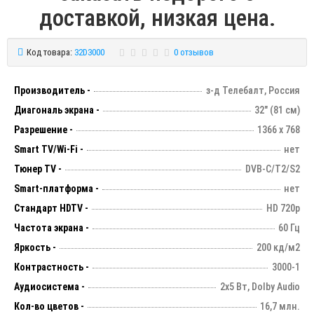
доставкой, низкая цена.
Код товара:
32D3000
0 отзывов
Производитель -
з-д Телебалт, Россия
Диагональ экрана -
32" (81 см)
Разрешение -
1366 х 768
Smart TV/Wi-Fi -
нет
Тюнер TV -
DVB-C/T2/S2
Smart-платформа -
нет
Стандарт HDTV -
HD 720p
Частота экрана -
60 Гц
Яркость -
200 кд/м2
Контрастность -
3000-1
Аудиосистема -
2х5 Вт, Dolby Audio
Кол-во цветов -
16,7 млн.