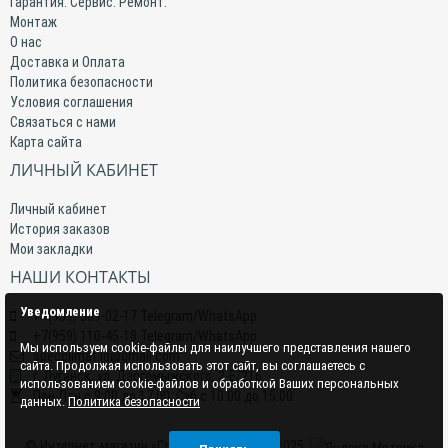
Гарантия. Сервис. Ремонт.
Монтаж
О нас
Доставка и Оплата
Политика безопасности
Условия соглашения
Связаться с нами
Карта сайта
ЛИЧНЫЙ КАБИНЕТ
Личный кабинет
История заказов
Мои закладки
НАШИ КОНТАКТЫ
Уведомление
+7(959) 509-02-17 Telegram/WhatsApp
+7(959) 110-45-18 Telegram/WhatsApp
Мы используем cookie-файлы для наилучшего представления нашего
specclimat.lg@gmail.com
сайта. Продолжая использовать этот сайт, вы соглашаетесь с
г. Луганск, ул. Даргомыжского, 2-Е/216
использованием cookie-файлов и обработкой Ваших персональных
Пон-Птн с 9:00 до 17:00; Суб с 10:00 до 15:00
данных.
Политика безопасности
© Интернет-магазин «СпецКлимат» 2015–2025.