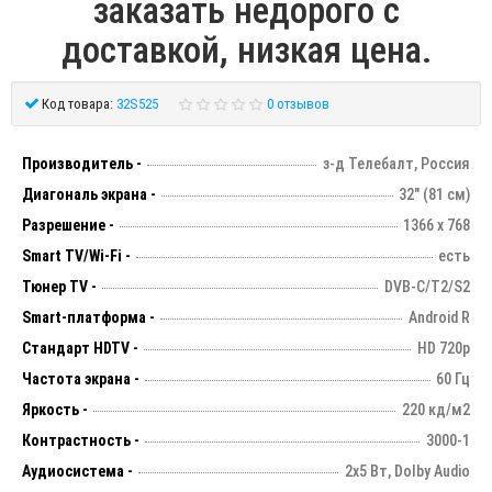
заказать недорого с
доставкой, низкая цена.
Код товара:
32S525
0 отзывов
Производитель -
з-д Телебалт, Россия
Диагональ экрана -
32" (81 см)
Разрешение -
1366 х 768
Smart TV/Wi-Fi -
есть
Тюнер TV -
DVB-C/T2/S2
Smart-платформа -
Android R
Стандарт HDTV -
HD 720p
Частота экрана -
60 Гц
Яркость -
220 кд/м2
Контрастность -
3000-1
Аудиосистема -
2х5 Вт, Dolby Audio