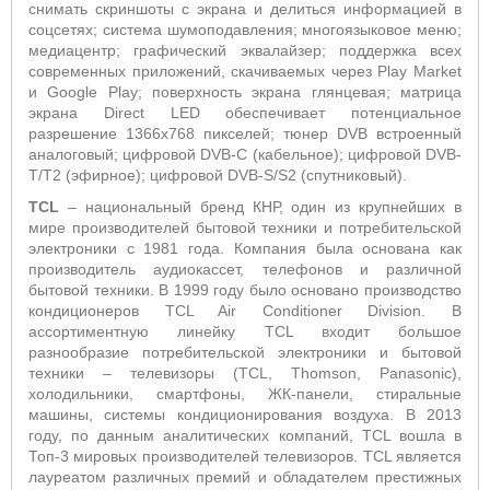
снимать скриншоты с экрана и делиться информацией в
соцсетях; система шумоподавления; многоязыковое меню;
медиацентр; графический эквалайзер; поддержка всех
современных приложений, скачиваемых через Play Market
и Google Play; поверхность экрана глянцевая; матрица
экрана Direct LED обеспечивает потенциальное
разрешение 1366х768 пикселей; тюнер DVB встроенный
аналоговый; цифровой DVB-C (кабельное); цифровой DVB-
T/T2 (эфирное); цифровой DVB-S/S2 (спутниковый).
TCL
– национальный бренд КНР, один из крупнейших в
мире производителей бытовой техники и потребительской
электроники с 1981 года. Компания была основана как
производитель аудиокассет, телефонов и различной
бытовой техники. В 1999 году было основано производство
кондиционеров TCL Air Conditioner Division. В
ассортиментную линейку TCL входит большое
разнообразие потребительской электроники и бытовой
техники – телевизоры (TCL, Thomson, Panasonic),
холодильники, смартфоны, ЖК-панели, стиральные
машины, системы кондиционирования воздуха. В 2013
году, по данным аналитических компаний, TCL вошла в
Топ-3 мировых производителей телевизоров. TCL является
лауреатом различных премий и обладателем престижных