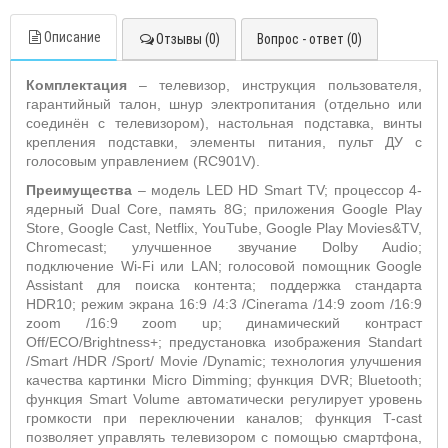
Описание
Отзывы (0)
Вопрос - ответ (0)
Комплектация
– телевизор, инструкция пользователя,
гарантийный талон, шнур электропитания (отдельно или
соединён с телевизором), настольная подставка, винты
крепления подставки, элементы питания, пульт ДУ с
голосовым управлением (RC901V).
Преимущества
– модель LED HD Smart TV; процессор 4-
ядерный Dual Core, память 8G; приложения Google Play
Store, Google Cast, Netflix, YouTube, Google Play Movies&TV,
Chromecast; улучшенное звучание Dolby Audio;
подключение Wi-Fi или LAN; голосовой помощник Google
Assistant для поиска контента; поддержка стандарта
HDR10; режим экрана 16:9 /4:3 /Cinerama /14:9 zoom /16:9
zoom /16:9 zoom up; динамический контраст
Off/ECO/Brightness+; предустановка изображения Standart
/Smart /HDR /Sport/ Movie /Dynamic; технология улучшения
качества картинки Micro Dimming; функция DVR; Bluetooth;
функция Smart Volume автоматически регулирует уровень
громкости при переключении каналов; функция T-cast
позволяет управлять телевизором с помощью смартфона,