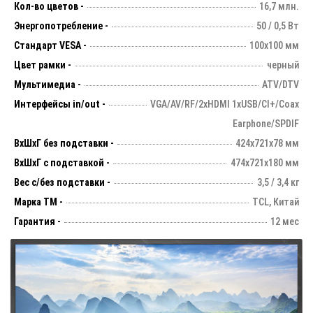
Кол-во цветов -
16,7 млн.
Энергопотребление -
50 / 0,5 Вт
Стандарт VESA -
100х100 мм
Цвет рамки -
черный
Мультимедиа -
ATV/DTV
Интерфейсы in/out -
VGA/AV/RF/2xHDMI 1xUSB/CI+/Coax
Earphone/SPDIF
ВхШхГ без подставки -
424х721х78 мм
ВхШхГ с подставкой -
474x721x180 мм
Вес с/без подставки -
3,5 / 3,4 кг
Марка ТМ -
TCL, Китай
Гарантия -
12 мес