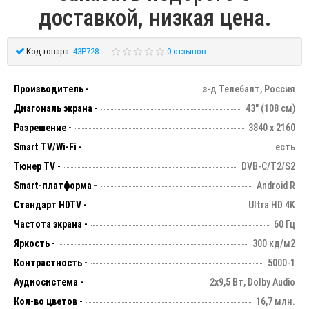
доставкой, низкая цена.
Код товара:
43P728
0 отзывов
Производитель -
з-д Телебалт, Россия
Диагональ экрана -
43" (108 см)
Разрешение -
3840 х 2160
Smart TV/Wi-Fi -
есть
Тюнер TV -
DVB-C/T2/S2
Smart-платформа -
Android R
Стандарт HDTV -
Ultra HD 4K
Частота экрана -
60 Гц
Яркость -
300 кд/м2
Контрастность -
5000-1
Аудиосистема -
2х9,5 Вт, Dolby Audio
Кол-во цветов -
16,7 млн.