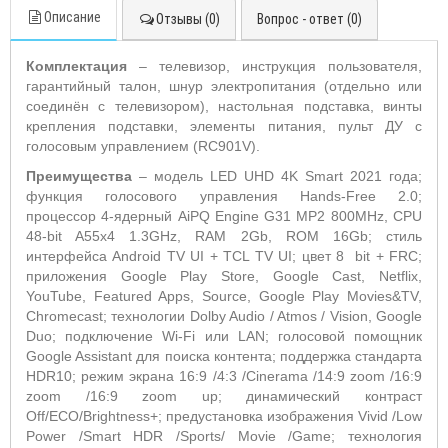
Описание
Отзывы (0)
Вопрос - ответ (0)
Комплектация
– телевизор, инструкция пользователя,
гарантийный талон, шнур электропитания (отдельно или
соединён с телевизором), настольная подставка, винты
крепления подставки, элементы питания, пульт ДУ с
голосовым управлением (RC901V).
Преимущества
– модель LED UHD 4K Smart 2021 года;
функция голосового управления Hands-Free 2.0;
процессор 4-ядерный AiPQ Engine G31 MP2 800MHz, CPU
48-bit A55x4 1.3GHz, RAM 2Gb, ROM 16Gb; стиль
интерфейса Android TV UI + TCL TV UI; цвет 8 bit + FRC;
приложения Google Play Store, Google Cast, Netflix,
YouTube, Featured Apps, Source, Google Play Movies&TV,
Chromecast; технологии Dolby Audio / Atmos / Vision, Google
Duo; подключение Wi-Fi или LAN; голосовой помощник
Google Assistant для поиска контента; поддержка стандарта
HDR10; режим экрана 16:9 /4:3 /Cinerama /14:9 zoom /16:9
zoom /16:9 zoom up; динамический контраст
Off/ECO/Brightness+; предустановка изображения Vivid /Low
Power /Smart HDR /Sports/ Movie /Game; технология