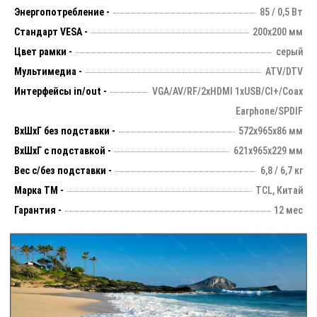
Энергопотребление -
85 / 0,5 Вт
Стандарт VESA -
200х200 мм
Цвет рамки -
серый
Мультимедиа -
ATV/DTV
Интерфейсы in/out -
VGA/AV/RF/2xHDMI 1xUSB/CI+/Coax
Earphone/SPDIF
ВхШхГ без подставки -
572х965х86 мм
ВхШхГ с подставкой -
621x965x229 мм
Вес с/без подставки -
6,8 / 6,7 кг
Марка ТМ -
TCL, Китай
Гарантия -
12 мес