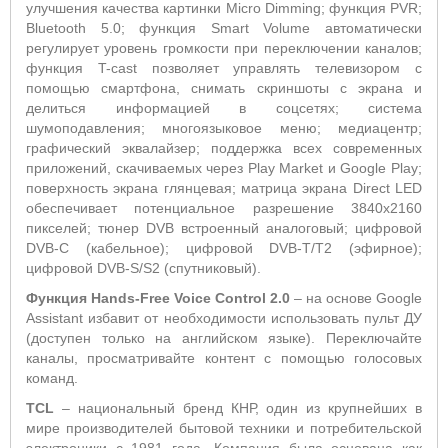
улучшения качества картинки Micro Dimming; функция PVR;
Bluetooth 5.0; функция Smart Volume автоматически
регулирует уровень громкости при переключении каналов;
функция T-cast позволяет управлять телевизором с
помощью смартфона, снимать скриншоты с экрана и
делиться информацией в соцсетях; система
шумоподавления; многоязыковое меню; медиацентр;
графический эквалайзер; поддержка всех современных
приложений, скачиваемых через Play Market и Google Play;
поверхность экрана глянцевая; матрица экрана Direct LED
обеспечивает потенциальное разрешение 3840х2160
пикселей; тюнер DVB встроенный аналоговый; цифровой
DVB-C (кабельное); цифровой DVB-T/T2 (эфирное);
цифровой DVB-S/S2 (спутниковый).
Функция Hands-Free Voice Control 2.0
– на основе Google
Assistant избавит от необходимости использовать пульт ДУ
(доступен только на английском языке). Переключайте
каналы, просматривайте контент с помощью голосовых
команд.
TCL
– национальный бренд КНР, один из крупнейших в
мире производителей бытовой техники и потребительской