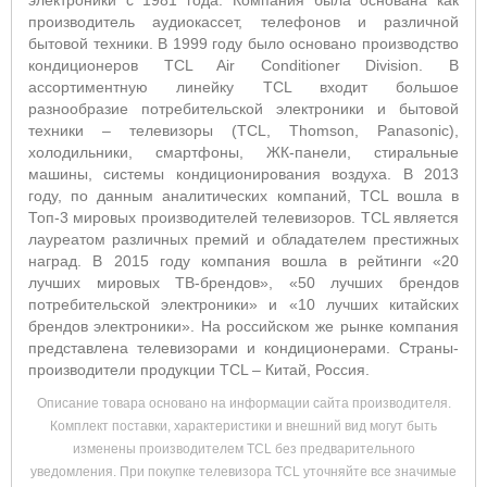
электроники с 1981 года. Компания была основана как
производитель аудиокассет, телефонов и различной
бытовой техники. В 1999 году было основано производство
кондиционеров TCL Air Conditioner Division. В
ассортиментную линейку TCL входит большое
разнообразие потребительской электроники и бытовой
техники – телевизоры (TCL, Thomson, Panasonic),
холодильники, смартфоны, ЖК-панели, стиральные
машины, системы кондиционирования воздуха. В 2013
году, по данным аналитических компаний, TCL вошла в
Топ-3 мировых производителей телевизоров. TCL является
лауреатом различных премий и обладателем престижных
наград. В 2015 году компания вошла в рейтинги «20
лучших мировых ТВ-брендов», «50 лучших брендов
потребительской электроники» и «10 лучших китайских
брендов электроники». На российском же рынке компания
представлена телевизорами и кондиционерами. Страны-
производители продукции TCL – Китай, Россия.
Описание товара основано на информации сайта производителя.
Комплект поставки, характеристики и внешний вид могут быть
изменены производителем TCL без предварительного
уведомления. При покупке телевизора TCL уточняйте все значимые