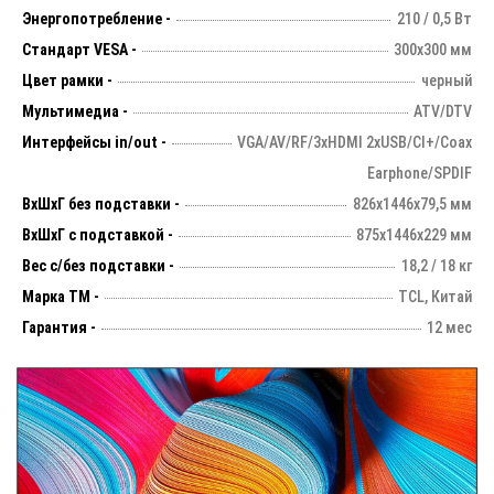
Энергопотребление -
210 / 0,5 Вт
Стандарт VESA -
300х300 мм
Цвет рамки -
черный
Мультимедиа -
ATV/DTV
Интерфейсы in/out -
VGA/AV/RF/3xHDMI 2xUSB/CI+/Coax
Earphone/SPDIF
ВхШхГ без подставки -
826х1446х79,5 мм
ВхШхГ с подставкой -
875x1446x229 мм
Вес с/без подставки -
18,2 / 18 кг
Марка ТМ -
TCL, Китай
Гарантия -
12 мес