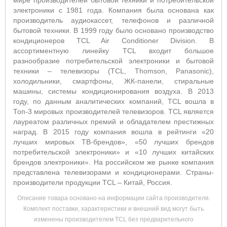
мире производителей бытовой техники и потребительской
электроники с 1981 года. Компания была основана как
производитель аудиокассет, телефонов и различной
бытовой техники. В 1999 году было основано производство
кондиционеров TCL Air Conditioner Division. В
ассортиментную линейку TCL входит большое
разнообразие потребительской электроники и бытовой
техники – телевизоры (TCL, Thomson, Panasonic),
холодильники, смартфоны, ЖК-панели, стиральные
машины, системы кондиционирования воздуха. В 2013
году, по данным аналитических компаний, TCL вошла в
Топ-3 мировых производителей телевизоров. TCL является
лауреатом различных премий и обладателем престижных
наград. В 2015 году компания вошла в рейтинги «20
лучших мировых ТВ-брендов», «50 лучших брендов
потребительской электроники» и «10 лучших китайских
брендов электроники». На российском же рынке компания
представлена телевизорами и кондиционерами. Страны-
производители продукции TCL – Китай, Россия.
Описание товара основано на информации сайта производителя.
Комплект поставки, характеристики и внешний вид могут быть
изменены производителем TCL без предварительного