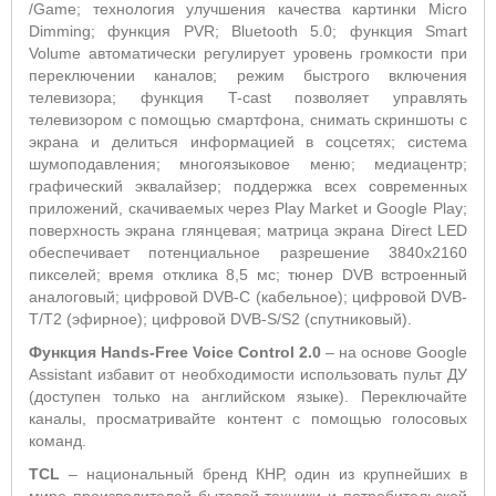
/Game; технология улучшения качества картинки Micro
Dimming; функция PVR; Bluetooth 5.0; функция Smart
Volume автоматически регулирует уровень громкости при
переключении каналов; режим быстрого включения
телевизора; функция T-cast позволяет управлять
телевизором с помощью смартфона, снимать скриншоты с
экрана и делиться информацией в соцсетях; система
шумоподавления; многоязыковое меню; медиацентр;
графический эквалайзер; поддержка всех современных
приложений, скачиваемых через Play Market и Google Play;
поверхность экрана глянцевая; матрица экрана Direct LED
обеспечивает потенциальное разрешение 3840х2160
пикселей; время отклика 8,5 мс; тюнер DVB встроенный
аналоговый; цифровой DVB-C (кабельное); цифровой DVB-
T/T2 (эфирное); цифровой DVB-S/S2 (спутниковый).
Функция Hands-Free Voice Control 2.0
– на основе Google
Assistant избавит от необходимости использовать пульт ДУ
(доступен только на английском языке). Переключайте
каналы, просматривайте контент с помощью голосовых
команд.
TCL
– национальный бренд КНР, один из крупнейших в