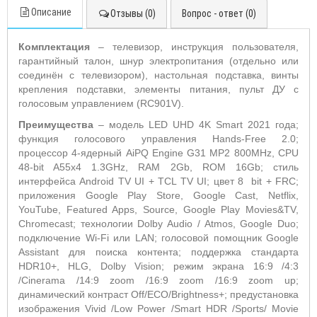
Описание
Отзывы (0)
Вопрос - ответ (0)
Комплектация
– телевизор, инструкция пользователя,
гарантийный талон, шнур электропитания (отдельно или
соединён с телевизором), настольная подставка, винты
крепления подставки, элементы питания, пульт ДУ с
голосовым управлением (RC901V).
Преимущества
– модель LED UHD 4K Smart 2021 года;
функция голосового управления Hands-Free 2.0;
процессор 4-ядерный AiPQ Engine G31 MP2 800MHz, CPU
48-bit A55x4 1.3GHz, RAM 2Gb, ROM 16Gb; стиль
интерфейса Android TV UI + TCL TV UI; цвет 8 bit + FRC;
приложения Google Play Store, Google Cast, Netflix,
YouTube, Featured Apps, Source, Google Play Movies&TV,
Chromecast; технологии Dolby Audio / Atmos, Google Duo;
подключение Wi-Fi или LAN; голосовой помощник Google
Assistant для поиска контента; поддержка стандарта
HDR10+, HLG, Dolby Vision; режим экрана 16:9 /4:3
/Cinerama /14:9 zoom /16:9 zoom /16:9 zoom up;
динамический контраст Off/ECO/Brightness+; предустановка
изображения Vivid /Low Power /Smart HDR /Sports/ Movie