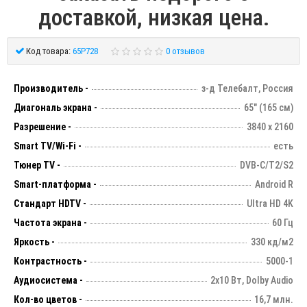
доставкой, низкая цена.
Код товара:
65P728
0 отзывов
Производитель -
з-д Телебалт, Россия
Диагональ экрана -
65" (165 см)
Разрешение -
3840 х 2160
Smart TV/Wi-Fi -
есть
Тюнер TV -
DVB-C/T2/S2
Smart-платформа -
Android R
Стандарт HDTV -
Ultra HD 4K
Частота экрана -
60 Гц
Яркость -
330 кд/м2
Контрастность -
5000-1
Аудиосистема -
2х10 Вт, Dolby Audio
Кол-во цветов -
16,7 млн.