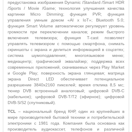
предустановка изображения Dynamic /Standard /Smart HDR
/Sports / Movie /Game; технология улучшения качества
картинки Micro Dimming; функция PVR; функция
управления умным домом «AI x IoT»; Bluetooth 5.0;
функция Smart Volume автоматически регулирует уровень
громкости при переключении каналов; режим быстрого
включения телевизора; функция T-cast позволяет
управлять телевизором с помощью смартфона, снимать
скриншоты с экрана и делиться информацией в соцсетях;
система шумоподавления; многоязыковое меню;
медиацентр; графический эквалайзер; поддержка всех
современных приложений, скачиваемых через Play Market
и Google Play; поверхность экрана глянцевая; матрица
экрана Direct LED обеспечивает потенциальное
разрешение 3840х2160 пикселей; время отклика 8,5 мс;
тюнер DVB встроенный аналоговый; цифровой DVB-C
(кабельное); цифровой DVB-T/T2 (эфирное); цифровой
DVB-S/S2 (спутниковый).
TCL
– национальный бренд КНР, один из крупнейших в
мире производителей бытовой техники и потребительской
электроники с 1981 года. Компания была основана как
производитель аудиокассет, телефонов и различной