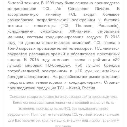
бытовой техники. В 1999 году было основано производство
кондиционеров TCL Air Conditioner Division. В
ассортиментную линейку TCL входит большое
разнообразие потребительской электроники и бытовой
техники – телевизоры (TCL, Thomson, Panasonic),
холодильники, смартфоны, ЖК-панели, стиральные
машины, системы кондиционирования воздуха. В 2013
году, по данным аналитических компаний, TCL вошла в
Топ-3 мировых производителей телевизоров. TCL является
лауреатом различных премий и обладателем престижных
наград. В 2015 году компания вошла в рейтинги «20
лучших мировых ТВ-брендов», «50 лучших брендов
потребительской электроники» и «10 лучших китайских
брендов электроники». На российском же рынке компания
представлена телевизорами и кондиционерами. Страны-
производители продукции TCL – Китай, Россия.
Описание товара основано на информации сайта производителя.
Комплект поставки, характеристики и внешний вид могут быть
изменены производителем TCL без предварительного
уведомления. При покупке телевизора TCL уточняйте все значимые
для Вас параметры, комплектацию, внешний вид и сроки гарантии у
продавца.