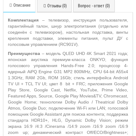
Описание
Отзывы (0)
Вопрос - ответ (0)
Комплектация
– телевизор, инструкция пользователя,
гарантийный талон, шнур электропитания (отдельно или
соединён с телевизором), настольная подставка, винты
крепления подставки, элементы питания, пульт ДУ с
голосовым управлением (RC901V).
Преимущества
– модель QLED UHD 4K Smart 2021 года;
японская акустика премиум-класса ONKYO; функция
голосового управления Hands-Free 2.0; процессор 4-
ядерный AiPQ Engine G31 MP2 800MHz, CPU 64-bit A55x4
1.3GHz, RAM 2Gb, ROM 16Gb; стиль интерфейса Android
TV UI + TCL TV UI; цвет 8 bit + FRC; приложения Google
Play Store, Google Cast, Netflix, YouTube, Prime Video,
Featured Apps, Source, Google Play Movies&TV, Chromecast,
Google Home; технологии Dolby Audio / Theatrical Dolby
Atmos, Google Duo; подключение Wi-Fi или LAN; голосовой
помощник Google Assistant для поиска контента; поддержка
стандарта HDR10+, HLG, Dynamic Dolby Vision; режим
экрана 16:9 /4:3 /Cinerama /14:9 zoom /16:9 zoom /16:9
zoom up; динамический контраст Off/ECO/Brightness+;