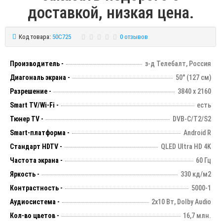
доставкой, низкая цена.
Код товара:
50C725
0 отзывов
Производитель -
з-д Телебалт, Россия
Диагональ экрана -
50" (127 см)
Разрешение -
3840 х 2160
Smart TV/Wi-Fi -
есть
Тюнер TV -
DVB-C/T2/S2
Smart-платформа -
Android R
Стандарт HDTV -
QLED Ultra HD 4K
Частота экрана -
60 Гц
Яркость -
330 кд/м2
Контрастность -
5000-1
Аудиосистема -
2х10 Вт, Dolby Audio
Кол-во цветов -
16,7 млн.