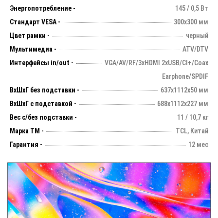
Энергопотребление -
145 / 0,5 Вт
Стандарт VESA -
300х300 мм
Цвет рамки -
черный
Мультимедиа -
ATV/DTV
Интерфейсы in/out -
VGA/AV/RF/3xHDMI 2xUSB/CI+/Coax
Earphone/SPDIF
ВхШхГ без подставки -
637х1112х50 мм
ВхШхГ с подставкой -
688x1112x227 мм
Вес с/без подставки -
11 / 10,7 кг
Марка ТМ -
TCL, Китай
Гарантия -
12 мес