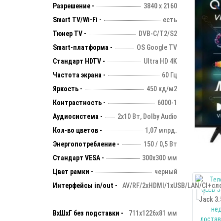
Разрешение -
3840 х 2160
Smart TV/Wi-Fi -
есть
Тюнер TV -
DVB-C/T2/S2
Smart-платформа -
OS Google TV
Стандарт HDTV -
Ultra HD 4K
Частота экрана -
60 Гц
Яркость -
450 кд/м2
Контрастность -
6000-1
Аудиосистема -
2х10 Вт, Dolby Audio
Кол-во цветов -
1,07 млрд.
Энергопотребление -
150 / 0,5 Вт
Стандарт VESA -
300х300 мм
Цвет рамки -
черный
Интерфейсы in/out -
AV/RF/2xHDMI/1xUSB/LAN/CI+сло
Jack 3.
ВхШхГ без подставки -
711x1226x81 мм