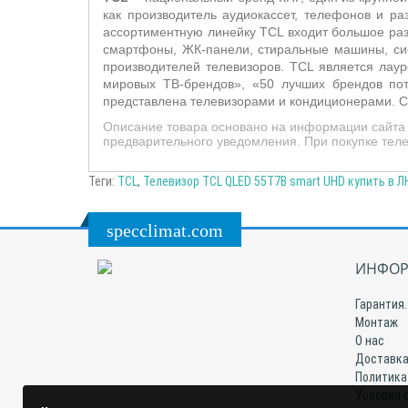
как производитель аудиокассет, телефонов и раз
ассортиментную линейку TCL входит большое разн
смартфоны, ЖК-панели, стиральные машины, сис
производителей телевизоров. TCL является лау
мировых ТВ-брендов», «50 лучших брендов пот
представлена телевизорами и кондиционерами. С
Описание товара основано на информации сайта п
предварительного уведомления. При покупке теле
Теги:
TCL
,
Телевизор TCL QLED 55T7B smart UHD купить в Л
specclimat.com
ИНФОР
Гарантия.
Монтаж
О нас
Доставка
Политика
Условия 