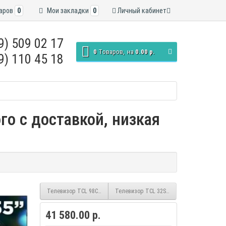
аров
0
Мои закладки
0
Личный кабинет
9) 509 02 17
0
Tоваров,
на
0.00 р.
9) 110 45 18
го с доставкой, низкая
Телевизор TCL 98C745, smart, QLED, UHD, безрамочный, (Android)
Телевизор TCL 32S5K, smart, QLED, FHD, G
41 580.00 р.