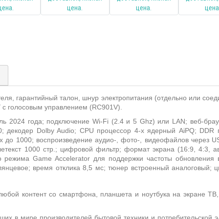
)
теля, гарантийный талон, шнур электропитания (отдельно или соед
У с голосовым управлением (RC901V).
ль 2024 года; подключение
Wi
-
Fi
(2.4 и 5
Ghz
) или
LAN
; веб-бра
0; декодер
Dolby
Audio
;
CPU
процессор 4-х ядерный
AiPQ
;
DDR
х до 1000; воспроизведение аудио-, фото-, видеофайлов через
U
летекст 1000 стр.; цифровой фильтр; формат экрана (16:9, 4:3, 
го режима
Game
Accelerator
для поддержки частоты обновления в
янцевое; время отклика 8,5 мс;
тюнер встроенный аналоговый; 
юбой контент со смартфона, планшета и ноутбука на экране ТВ,
ших в мире производителей бытовой техники и потребительской э