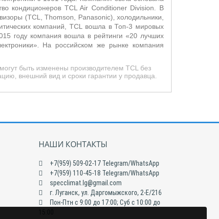
о кондиционеров TCL Air Conditioner Division. В
визоры (TCL, Thomson, Panasonic), холодильники,
итических компаний, TCL вошла в Топ-3 мировых
015 году компания вошла в рейтинги «20 лучших
лектроники». На российском же рынке компания
 могут быть изменены производителем TCL без
цию, внешний вид и сроки гарантии у продавца.
НАШИ КОНТАКТЫ
+7(959) 509-02-17 Telegram/WhatsApp
+7(959) 110-45-18 Telegram/WhatsApp
specclimat.lg@gmail.com
г. Луганск, ул. Даргомыжского, 2-Е/216
Пон-Птн с 9:00 до 17:00; Суб с 10:00 до
15:00