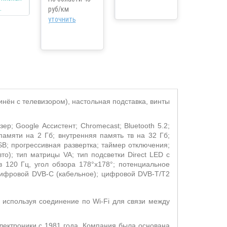
руб/км
уточнить
инён с телевизором), настольная подставка, винты
узер;
Google
Ассистент;
Chromecast
;
Bluetooth
5.2;
памяти на 2 Гб; внутренняя память тв на 32 Гб;
SB
; прогрессивная развертка; таймер отключения;
авто); тип матрицы
VA
; тип подсветки
Direct
LED
с
 120 Гц, угол обзора 178°х178°; потенциальное
цифровой
DVB
-
C
(кабельное); цифровой DVB-
T
/
T
2
 используя соединение по Wi-Fi для связи между
лектроники с 1981 года. Компания была основана