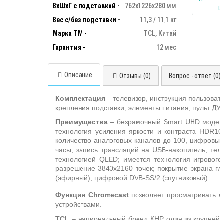
ВхШхГ с подставкой -
762х1226х280 мм
Вес с/без подставки -
11,3 / 11,1 кг
Марка ТМ -
TCL, Китай
Гарантия -
12 мес
Описание
Отзывы (0)
Вопрос - ответ (0
Комплектация
– телевизор, инструкция пользова
крепления подставки, элементы питания, пульт Д
Преимущества
– безрамочный
Smart
UHD
моде
технология усиления яркости и контраста
HDR
1
количество аналоговых каналов до 100, цифровы
часы; запись трансляций на
USB
-накопитель;
те
технологией
QLED
; имеется технология игрово
разрешение 3840х2160 точек;
покрытие экрана гл
(эфирный); цифровой
DVB
-
SS
/2 (спутниковый).
Функция Chromecast
позволяет просматривать л
устройствами.
TCL
– национальный бренд КНР, один из крупней