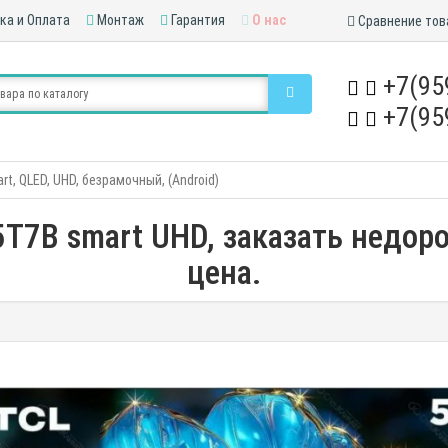
ка и Оплата
Монтаж
Гарантия
О нас
Сравнение тов
+7(95
+7(95
t, QLED, UHD, безрамочный, (Android)
T7B smart UHD, заказать недоро
цена.