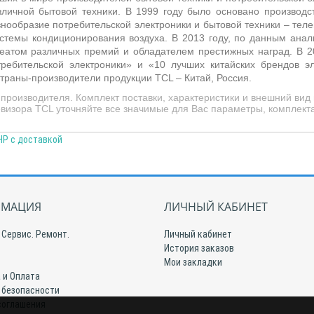
личной бытовой техники. В 1999 году было основано производств
ообразие потребительской электроники и бытовой техники – теле
темы кондиционирования воздуха. В 2013 году, по данным анал
реатом различных премий и обладателем престижных наград. В 2
ребительской электроники» и «10 лучших китайских брендов э
траны-производители продукции TCL – Китай, Россия.
роизводителя. Комплект поставки, характеристики и внешний вид
визора TCL уточняйте все значимые для Вас параметры, комплекта
НР с доставкой
МАЦИЯ
ЛИЧНЫЙ КАБИНЕТ
 Сервис. Ремонт.
Личный кабинет
История заказов
Мои закладки
 и Оплата
 безопасности
соглашения