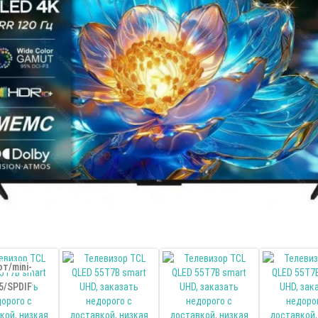
т/mini-
5/SPDIF