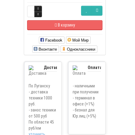
В корзину
Facebook
Мой Мир
Вконтакте
Одноклассники
Доставка
Оплата
По Луганску
- наличными
- доставка
при получении
техники 1000
- терминал в
руб.
офисе (+1%)
- занос техники
- безнал для
от 500 руб
Юр.лиц (+5%)
По области 45
руб/км
уточнить