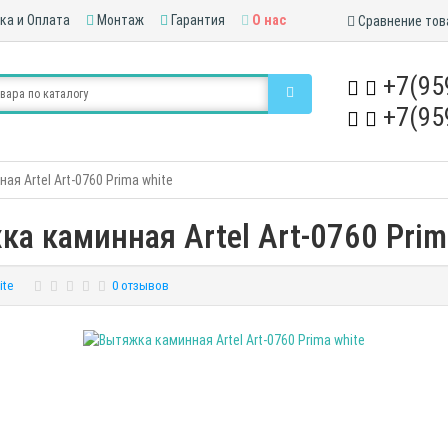
ка и Оплата
Монтаж
Гарантия
О нас
Сравнение тов
+7(95
+7(95
я Artel Art-0760 Prima white
а каминная Artel Art-0760 Prim
ite
0 отзывов