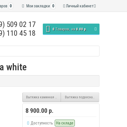
аров
0
Мои закладки
0
Личный кабинет
9) 509 02 17
0
Tоваров,
на
0.00 р.
9) 110 45 18
a white
Вытяжка каминная Artel Art-0760 Prima beige
Вытяжка подвесная Artel Art-0960 Punto bl
8 900.00 р.
Доступность:
На складе