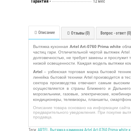
Гарантия -
12 мес
Описание
Отзывы (0)
Вопрос - ответ (0
Вытяжка кухонная
Artel
Art
-0760
Prima white
обла
частиц гари. Отличительной чертой вытяжек
Artel
долговечностью, не требует замены и прослужит т
низкой освещенности. Каждая модель вытяжки ко
A
rtel
– узбекская торговая марка бытовой техник
линейка бытовой техники Artel производится в т
сектора производства отвечают самым высоким
осуществляется в страны Ближнего и Дальнего 
морозильники, газовые, электрические, комбини
кондиционеры, телевизоры, планшеты, смартфоны
Описание товара основано на информации сайта 
предварительного уведомления. При покупке вытя
продавца.
Теги:
ARTEL
,
Вытяжка каминная Artel Art-0760 Prima white 