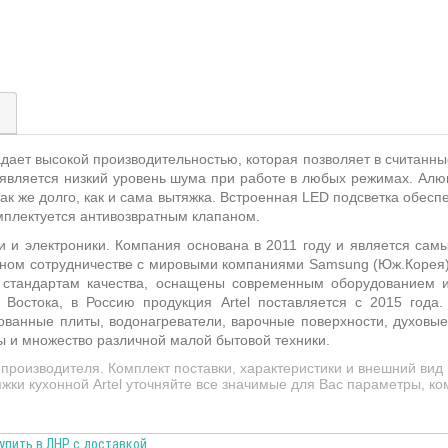
)
дает высокой производительностью, которая позволяет в считанны
является низкий уровень шума при работе в любых режимах. А
ак же долго, как и сама вытяжка. Встроенная
LED
подсветка обеспе
мплектуется антивозвратным клапаном.
и и электроники. Компания основана в 2011 году и является са
есном сотрудничестве с мировыми компаниями Samsung (Юж.Корея)
 стандартам качества, оснащены современным оборудованием и
Востока, в Россию продукция Artel поставляется с 2015 года.
рованные плиты, водонагреватели, варочные поверхности, духов
 и множество различной малой бытовой техники.
производителя. Комплект поставки, характеристики и внешний вид
жки кухонной Artel уточняйте все значимые для Вас параметры, ко
купить в ЛНР с доставкой