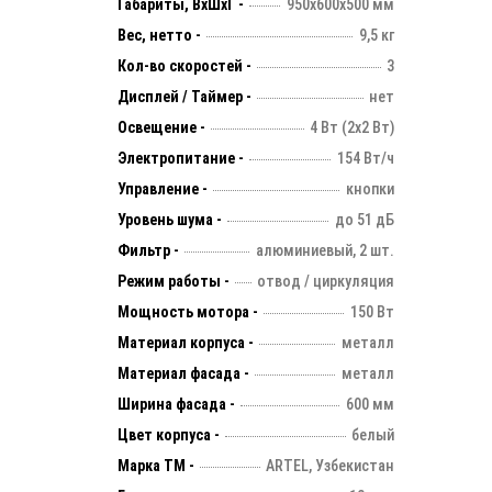
Габариты, ВхШхГ -
950х600х500 мм
Вес, нетто -
9,5 кг
Кол-во скоростей -
3
Дисплей / Таймер -
нет
Освещение -
4 Вт (2х2 Вт)
Электропитание -
154 Вт/ч
Управление -
кнопки
Уровень шума -
до 51 дБ
Фильтр -
алюминиевый, 2 шт.
Режим работы -
отвод / циркуляция
Мощность мотора -
150 Вт
Материал корпуса -
металл
Материал фасада -
металл
Ширина фасада -
600 мм
Цвет корпуса -
белый
Марка ТМ -
ARTEL, Узбекистан