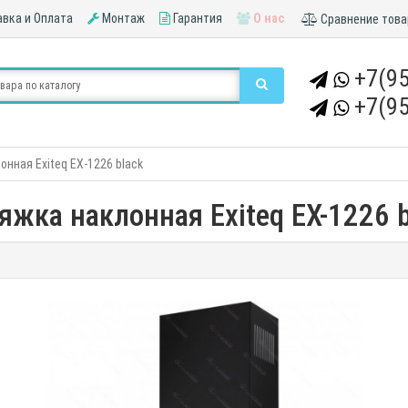
вка и Оплата
Монтаж
Гарантия
О нас
Сравнение това
+7(95
+7(95
нная Exiteq EX-1226 black
яжка наклонная Exiteq EX-1226 b