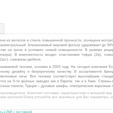
)
ена из металла и стекла повышенной прочности, оснащена мотор
ериметральный. Алюминиевый жировой фильтр удерживает до 90% 
тво на кухне в условиях низкой освещенности.
В режиме рецирк
льтра). В комплектность входит: пластиковая гофра (2м), пла
(2шт.), саморезы-дюбеля.
раиваемой техники, основан в 2003 году. На сегодня компания
Ex
нному дизайну и безупречному качеству. В ассортименте бре
олновые печи. Вся техника соответствует высочайшим станда
ся на 9-ти крупных заводах как в Европе, так и в Азии. Страны
очные панели; Турция – духовые шкафы, электрические варочные 
производителя. Комплект поставки, характеристики и внешний вид
жки кухонной Exiteq уточняйте все значимые для Вас параметры, к
ть в ЛНР с доставкой