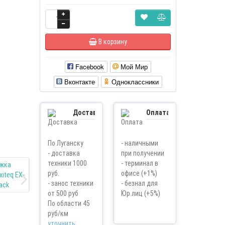
В корзину
Facebook
Мой Мир
Вконтакте
Одноклассники
Доставка
Оплата
По Луганску
- наличными
- доставка
при получении
техники 1000
- терминал в
руб.
офисе (+1%)
- занос техники
- безнал для
от 500 руб
Юр.лиц (+5%)
По области 45
руб/км
уточнить