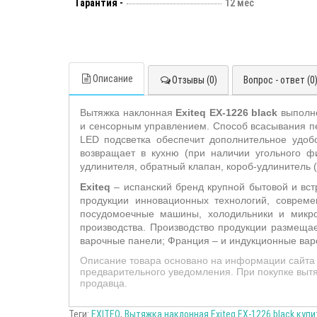
Гарантия -
12 мес
Описание
Отзывы (0)
Вопрос - ответ (0
Вытяжка наклонная
Exiteq
EX
-1226
black
выполн
и сенсорным управлением. Способ всасывания п
LED
подсветка обеспечит дополнительное удобс
возвращает в кухню (при наличии угольного фи
удлинителя, обратный клапан, короб-удлинитель 
E
xiteq
– испанский бренд крупной бытовой и вст
продукции инновационных технологий, совреме
посудомоечные машины, холодильники и микров
производства. Производство продукции размещает
варочные панели; Франция – и индукционные вар
Описание товара основано на информации сайта 
предварительного уведомления. При покупке вытя
продавца.
Теги:
EXITEQ
,
Вытяжка наклонная Exiteq EX-1226 black купи