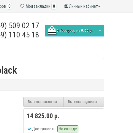
ров
0
Мои закладки
0
Личный кабинет
9) 509 02 17
0
Tоваров,
на
0.00 р.
9) 110 45 18
lack
Вытяжка наклонная Exiteq EX-1166 black
Вытяжка подвесная Exiteq Standard 601 b
14 825.00 р.
Доступность:
На складе