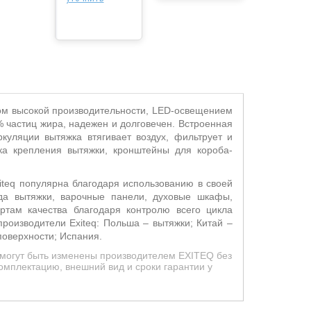
ом высокой производительности,
LED
-освещением
частиц жира, надежен и долговечен. Встроенная
уляции вытяжка втягивает воздух, фильтрует и
нка крепления вытяжки, кронштейны для короба-
iteq
популярна благодаря использованию в своей
нда вытяжки, варочные панели, духовые шкафы,
ртам качества благодаря контролю всего цикла
-производители E
xiteq
: Польша – вытяжки; Китай –
поверхности; Испания.
 могут быть изменены производителем EXITEQ без
омплектацию, внешний вид и сроки гарантии у