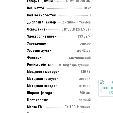
Габариты, ВхШхГ -
681х600х298 мм
Вес, нетто -
10 кг
Кол-во скоростей -
3
Дисплей / Таймер -
дисплей + таймер
Освещение -
3 Вт, LED (2х1,5 Вт)
Электропитание -
133 Вт/ч
Управление -
сенсор
Уровень шума -
до 42 дБ
Фильтр -
алюминиевый
Режим работы -
отвод / циркуляция
Мощность мотора -
130 Вт
Материал корпуса -
металл
Материал фасада -
стекло
Ширина фасада -
600 мм
Цвет корпуса -
черный
Марка ТМ -
EXITEQ, Испания