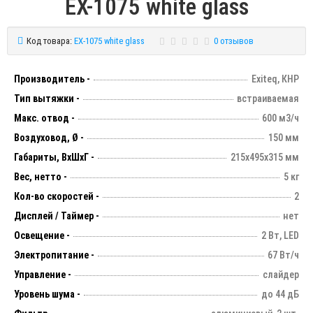
EX-1075 white glass
Код товара:
EX-1075 white glass
0 отзывов
Производитель -
Exiteq, КНР
Тип вытяжки -
встраиваемая
Макс. отвод -
600 м3/ч
Воздуховод, Ø -
150 мм
Габариты, ВхШхГ -
215х495х315 мм
Вес, нетто -
5 кг
Кол-во скоростей -
2
Дисплей / Таймер -
нет
Освещение -
2 Вт, LED
Электропитание -
67 Вт/ч
Управление -
слайдер
Уровень шума -
до 44 дБ