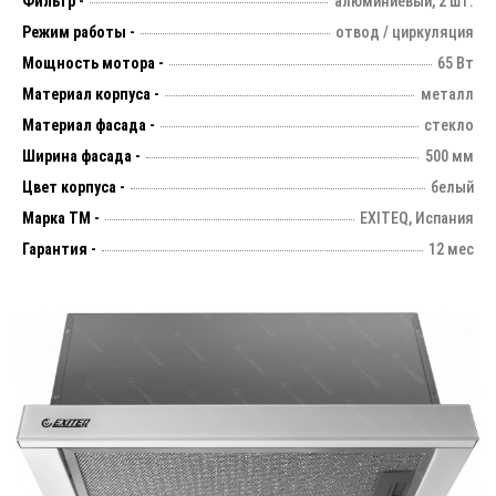
Фильтр -
алюминиевый, 2 шт.
Режим работы -
отвод / циркуляция
Мощность мотора -
65 Вт
Материал корпуса -
металл
Материал фасада -
стекло
Ширина фасада -
500 мм
Цвет корпуса -
белый
Марка ТМ -
EXITEQ, Испания
Гарантия -
12 мес