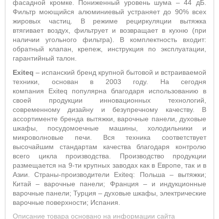
фасадной кромке. Пониженный уровень шума – 44 дБ.
Фильтр моющийся алюминиевый устраняет до 90% всех
жировых частиц. В режиме рециркуляции вытяжка
втягивает воздух, фильтрует и возвращает в кухню (при
наличии угольного фильтра).
В комплектность входит:
обратный клапан, крепеж, инструкция по эксплуатации,
гарантийный талон.
E
xiteq
– испанский бренд крупной бытовой и встраиваемой
техники, основан в 2003 году. На сегодня
компания
Exiteq
популярна благодаря использованию в
своей продукции инновационных технологий,
современному дизайну и безупречному качеству. В
ассортименте бренда вытяжки, варочные панели, духовые
шкафы, посудомоечные машины, холодильники и
микроволновые печи. Вся техника соответствует
высочайшим стандартам качества благодаря контролю
всего цикла производства. Производство продукции
размещается на 9-ти крупных заводах как в Европе, так и в
Азии. Страны-производители E
xiteq
: Польша – вытяжки;
Китай – варочные панели; Франция – и индукционные
варочные панели; Турция – духовые шкафы, электрические
варочные поверхности; Испания.
Описание товара основано на информации сайта