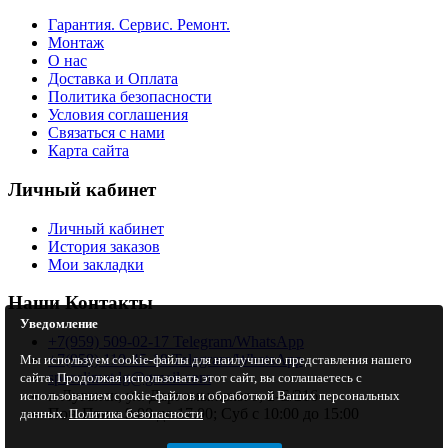
Гарантия. Сервис. Ремонт.
Монтаж
О нас
Доставка и Оплата
Политика безопасности
Условия соглашения
Связаться с нами
Карта сайта
Личный кабинет
Личный кабинет
История заказов
Мои закладки
Наши Контакты
Уведомление
+7(959) 509-02-17 Telegram/WhatsApp
+7(959) 110-45-18 Telegram/WhatsApp
Мы используем cookie-файлы для наилучшего представления нашего
specclimat.lg@gmail.com
сайта. Продолжая использовать этот сайт, вы соглашаетесь с
г. Луганск, ул. Даргомыжского, 2-Е/216
использованием cookie-файлов и обработкой Ваших персональных
Пон-Птн с 9:00 до 17:00; Суб с 10:00 до 15:00
данных.
Политика безопасности