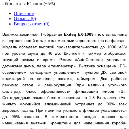
- безнал для Юр.лиц (+5%)
Описание
Отзывы (0)
Вопрос - ответ (0)
Вытяжка каминная Т-образная
Exiteq
EX
-1069
inox
выполнена
из нержавеющей стали с элементами черного стекла на фасаде.
Модель
обладает высокой производительностью до 1000 м3/ч
при уровне шума до 46 дБ. Дисплей и таймер отображают
текущий режим и время. Режим «
AutoCerebral
» управляет
датчиками дыма, пара и температуры. Вытяжка оснащена
LED
-
освещением, сенсорным управлением, пультом ДУ, световой
индикацией на дисплее, часами, таймером.
Два рабочих
режима: отвод и рециркуляция (при наличии угольного
фильтра). Класс эффективности фильтрации жиров «В».
Светодиодные лампы белого свечения по 1,5 Вт класса «А».
Фильтр моющийся алюминиевый устраняет до 90% всех
жировых частиц. При наличии угольного фильтра улавливается
до 95% запахов. В комплектность входит: планка для
навешивания вытяжки, кронштейн для навешивания короба-