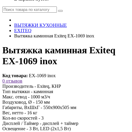
ВЫТЯЖКИ КУХОННЫЕ
EXITEQ
Вытяжка каминная Exiteq EX-1069 inox
Вытяжка каминная Exiteq
EX-1069 inox
Код товара:
EX-1069 inox
0 отзывов
Производитель -
Exiteq, КНР
Тип вытяжки -
каминная
Макс. отвод -
1000 м3/ч
Воздуховод, Ø -
150 мм
Габариты, ВхШхГ -
550х900х505 мм
Вес, нетто -
16 кг
Кол-во скоростей -
3
Дисплей / Таймер -
дисплей + таймер
Освещение -
3 Вт, LED (2х1,5 Вт)