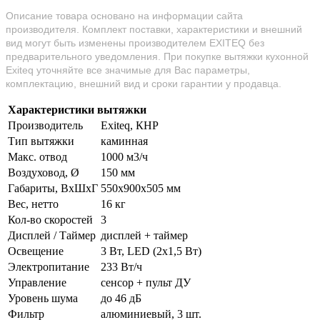
Описание товара основано на информации сайта
производителя. Комплект поставки, характеристики и внешний
вид могут быть изменены производителем EXITEQ без
предварительного уведомления. При покупке вытяжки кухонной
Exiteq уточняйте все значимые для Вас параметры,
комплектацию, внешний вид и сроки гарантии у продавца.
Характеристики вытяжки
Производитель
Exiteq, КНР
Тип вытяжки
каминная
Макс. отвод
1000 м3/ч
Воздуховод, Ø
150 мм
Габариты, ВхШхГ
550х900х505 мм
Вес, нетто
16 кг
Кол-во скоростей
3
Дисплей / Таймер
дисплей + таймер
Освещение
3 Вт, LED (2х1,5 Вт)
Электропитание
233 Вт/ч
Управление
сенсор + пульт ДУ
Уровень шума
до 46 дБ
Фильтр
алюминиевый, 3 шт.