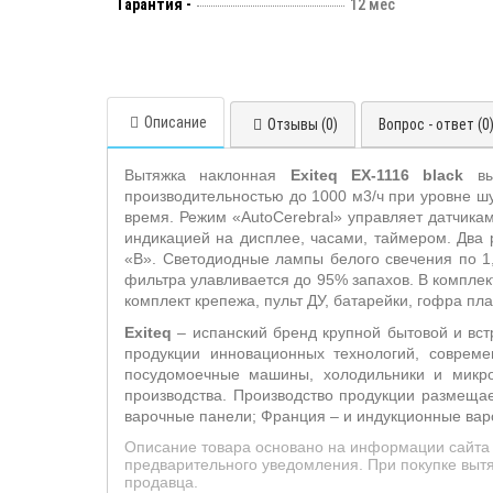
Гарантия -
12 мес
Описание
Отзывы (0)
Вопрос - ответ (0
Вытяжка наклонная
Exiteq
EX
-1116
black
вып
производительностью до 1000 м3/ч при уровне ш
время. Режим «
AutoCerebral
» управляет датчика
индикацией на дисплее, часами, таймером.
Два р
«В». Светодиодные лампы белого свечения по 1
фильтра улавливается до 95% запахов. В комплек
комплект крепежа, пульт ДУ, батарейки, гофра пла
E
xiteq
– испанский бренд крупной бытовой и вст
продукции инновационных технологий, совреме
посудомоечные машины, холодильники и микров
производства. Производство продукции размещает
варочные панели; Франция – и индукционные вар
Описание товара основано на информации сайта 
предварительного уведомления. При покупке вытя
продавца.