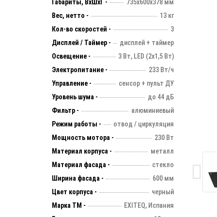
Габариты, ВхШхГ -
735х600х378 мм
Вес, нетто -
13 кг
Кол-во скоростей -
3
Дисплей / Таймер -
дисплей + таймер
Освещение -
3 Вт, LED (2х1,5 Вт)
Электропитание -
233 Вт/ч
Управление -
сенсор + пульт ДУ
Уровень шума -
до 44 дБ
Фильтр -
алюминиевый
Режим работы -
отвод / циркуляция
Мощность мотора -
230 Вт
Материал корпуса -
металл
Материал фасада -
стекло
Ширина фасада -
600 мм
Цвет корпуса -
черный
Марка ТМ -
EXITEQ, Испания