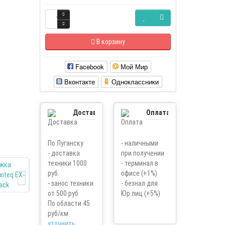
В корзину
Facebook
Мой Мир
Вконтакте
Одноклассники
Доставка
Оплата
По Луганску
- наличными
- доставка
при получении
техники 1000
- терминал в
руб.
офисе (+1%)
- занос техники
- безнал для
от 500 руб
Юр.лиц (+5%)
По области 45
руб/км
уточнить