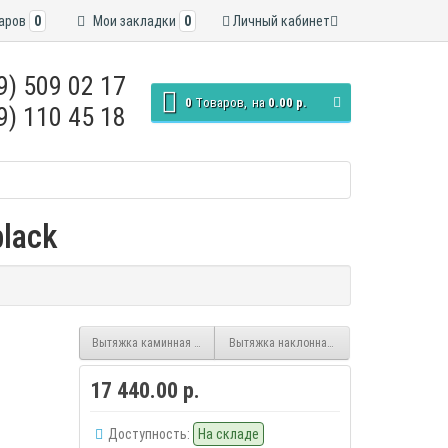
аров
0
Мои закладки
0
Личный кабинет
9) 509 02 17
0
Tоваров,
на
0.00 р.
9) 110 45 18
lack
Вытяжка каминная Exiteq EX-1086 white
Вытяжка наклонная Exiteq EX-1116 white
17 440.00 р.
Доступность:
На складе