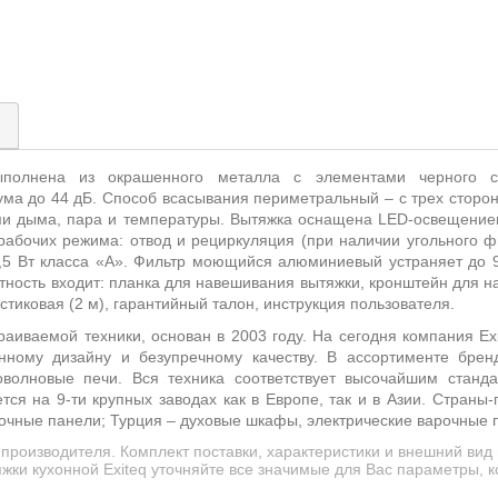
)
олнена из окрашенного металла с элементами черного 
ума до 44 дБ. Способ всасывания периметральный – с трех сторо
ми дыма, пара и температуры. Вытяжка оснащена
LED
-освещение
абочих режима: отвод и рециркуляция (при наличии угольного ф
,5 Вт класса «А». Фильтр моющийся алюминиевый устраняет до 9
тность входит: планка для навешивания вытяжки, кронштейн для 
стиковая (2 м), гарантийный талон, инструкция пользователя.
раиваемой техники, основан в 2003 году. На сегодня компания
Ex
нному дизайну и безупречному качеству. В ассортименте бре
олновые печи. Вся техника соответствует высочайшим станда
ся на 9-ти крупных заводах как в Европе, так и в Азии. Страны
очные панели; Турция – духовые шкафы, электрические варочные 
производителя. Комплект поставки, характеристики и внешний вид
жки кухонной Exiteq уточняйте все значимые для Вас параметры, к