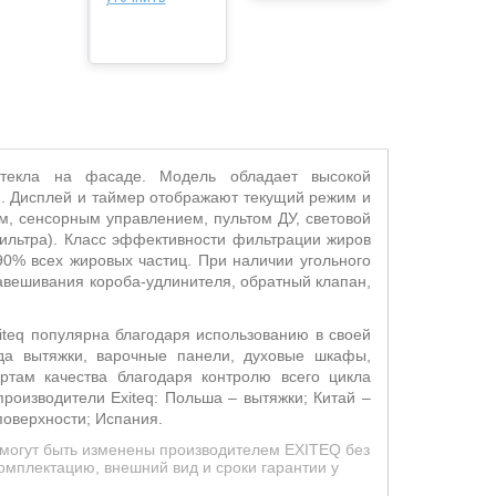
стекла на фасаде. Модель
обладает высокой
н. Дисплей и таймер отображают текущий режим и
м, сенсорным управлением, пультом ДУ, световой
ильтра). Класс эффективности фильтрации жиров
0% всех жировых частиц. При наличии угольного
навешивания короба-удлинителя, обратный клапан,
iteq
популярна благодаря использованию в своей
нда вытяжки, варочные панели, духовые шкафы,
ртам качества благодаря контролю всего цикла
-производители E
xiteq
: Польша – вытяжки; Китай –
поверхности; Испания.
 могут быть изменены производителем EXITEQ без
омплектацию, внешний вид и сроки гарантии у