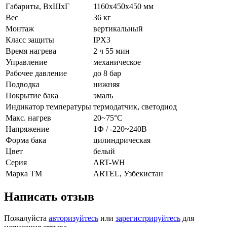
Габариты, ВхШхГ
1160х450х450 мм
Вес
36 кг
Монтаж
вертикальный
Класс защиты
IPX3
Время нагрева
2 ч 55 мин
Управление
механическое
Рабочее давление
до 8 бар
Подводка
нижняя
Покрытие бака
эмаль
Индикатор температуры
термодатчик, светодиод
Макс. нагрев
20~75°С
Напряжение
1Ф / -220~240В
Форма бака
цилиндрическая
Цвет
белый
Серия
ART-WH
Марка ТМ
ARTEL, Узбекистан
Написать отзыв
Пожалуйста
авторизуйтесь
или
зарегистрируйтесь
для