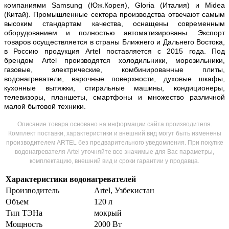
компаниями Samsung (Юж.Корея), Gloria (Италия) и Midea
(Китай). Промышленные сектора производства отвечают самым
высоким стандартам качества, оснащены современным
оборудованием и полностью автоматизированы. Экспорт
товаров осуществляется в страны Ближнего и Дальнего Востока,
в Россию продукция Artel поставляется с 2015 года. Под
брендом Artel производятся холодильники, морозильники,
газовые, электрические, комбинированные плиты,
водонагреватели, варочные поверхности, духовые шкафы,
кухонные вытяжки, стиральные машины, кондиционеры,
телевизоры, планшеты, смартфоны и множество различной
малой бытовой техники.
Описание товара основано на информации сайта производителя.
Комплект поставки, характеристики и внешний вид могут быть изменены
производителем ARTEL без предварительного уведомления. При покупке
водонагревателя Artel уточняйте все значимые для Вас параметры,
комплектацию, внешний вид и сроки гарантии у продавца.
Характеристики водонагревателей
Производитель
Artel, Узбекистан
Объем
120 л
Тип ТЭНа
мокрый
Мощность
2000 Вт