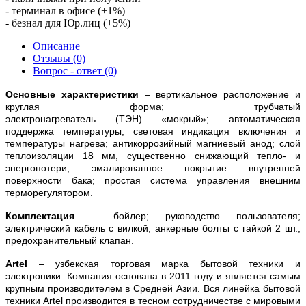
- терминал в офисе (+1%)
- безнал для Юр.лиц (+5%)
Описание
Отзывы (0)
Вопрос - ответ (0)
Основные характеристики
– вертикальное расположение и
круглая форма;
трубчатый
электронагр
еватель (ТЭН) «мокрый»;
автоматическая
поддержка температуры; световая индикация включения и
температуры нагрева; антикоррозийный магниевый анод; слой
теплоизоляции 18 мм, существенно снижающий тепло- и
энергопотери; эмалированное покрытие внутренней
поверхности бака; простая система управления внешним
терморегулятором.
Комплектация
– бойлер; руководство пользователя;
электрический кабель с вилкой; анкерные болты с гайкой 2 шт.;
предохранительный клапан.
Artel
– узбекская торговая марка бытовой техники и
электроники. Компания основана в 2011 году и является самым
крупным производителем в Средней Азии. Вся линейка бытовой
техники Artel производится в тесном сотрудничестве с мировыми