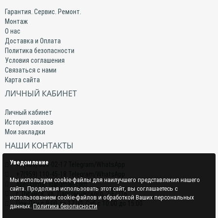
Гарантия. Сервис. Ремонт.
Монтаж
О нас
Доставка и Оплата
Политика безопасности
Условия соглашения
Связаться с нами
Карта сайта
ЛИЧНЫЙ КАБИНЕТ
Личный кабинет
История заказов
Мои закладки
НАШИ КОНТАКТЫ
Уведомление
+7(959) 509-02-17 Telegram/WhatsApp
+7(959) 110-45-18 Telegram/WhatsApp
Мы используем cookie-файлы для наилучшего представления нашего
specclimat.lg@gmail.com
сайта. Продолжая использовать этот сайт, вы соглашаетесь с
г. Луганск, ул. Даргомыжского, 2-Е/216
использованием cookie-файлов и обработкой Ваших персональных
Пон-Птн с 9:00 до 17:00; Суб с 10:00 до 15:00
данных.
Политика безопасности