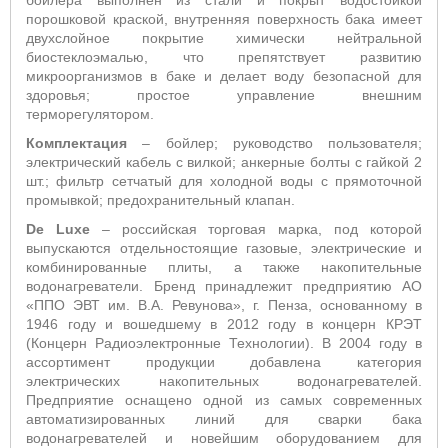
бойлера выполнен из стали и покрыт водостойкой
порошковой краской, внутренняя поверхность бака имеет
двухслойное покрытие химически нейтральной
биостеклоэмалью, что препятствует развитию
микроорганизмов в баке и делает воду безопасной для
здоровья; простое управление внешним
терморегулятором.
Комплектация
– бойлер; руководство пользователя;
электрический кабель с вилкой; анкерные болты с гайкой 2
шт.; фильтр сетчатый для холодной воды с прямоточной
промывкой; предохранительный клапан.
De Luxe
– российская торговая марка, под которой
выпускаются отдельностоящие газовые, электрические и
комбинированные плиты, а также накопительные
водонагреватели. Бренд принадлежит предприятию АО
«ППО ЭВТ им. В.А. Ревунова», г. Пенза, основанному в
1946 году и вошедшему в 2012 году в концерн КРЭТ
(Концерн Радиоэлектронные Технологии). В 2004 году в
ассортимент продукции добавлена категория
электрических накопительных водонагревателей.
Предприятие оснащено одной из самых современных
автоматизированных линий для сварки бака
водонагревателей и новейшим оборудованием для