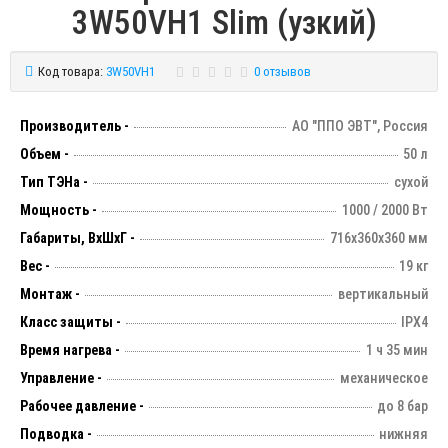
3W50VH1 Slim (узкий)
Код товара:
3W50VH1
0 отзывов
Производитель -
АО "ППО ЭВТ", Россия
Объем -
50 л
Тип ТЭНа -
сухой
Мощность -
1000 / 2000 Вт
Габариты, ВхШхГ -
716х360х360 мм
Вес -
19 кг
Монтаж -
вертикальный
Класс защиты -
IPX4
Время нагрева -
1 ч 35 мин
Управление -
механическое
Рабочее давление -
до 8 бар
Подводка -
нижняя