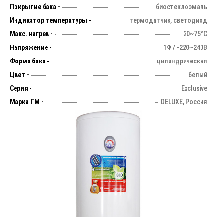
Покрытие бака -
биостеклоэмаль
Индикатор температуры -
термодатчик, светодиод
Макс. нагрев -
20~75°С
Напряжение -
1Ф / -220~240В
Форма бака -
цилиндрическая
Цвет -
белый
Серия -
Exclusive
Марка ТМ -
DELUXE, Россия