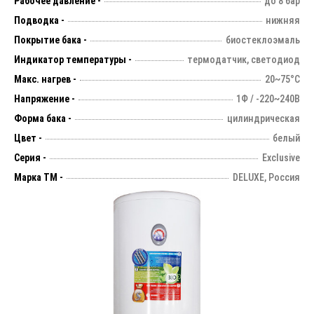
Рабочее давление -
до 8 бар
Подводка -
нижняя
Покрытие бака -
биостеклоэмаль
Индикатор температуры -
термодатчик, светодиод
Макс. нагрев -
20~75°С
Напряжение -
1Ф / -220~240В
Форма бака -
цилиндрическая
Цвет -
белый
Серия -
Exclusive
Марка ТМ -
DELUXE, Россия