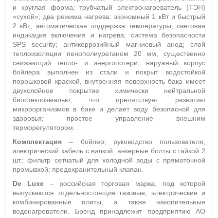
и круглая форма; трубчатый электронагреватель (ТЭН)
«сухой»; два режима нагрева: экономный 1 кВт и быстрый
2 кВт; автоматическая поддержка температуры; световая
индикация включения и нагрева; система безопасности
SPS security; антикоррозийный магниевый анод; слой
теплоизоляции пенополиуретаном 20 мм, существенно
снижающий тепло- и энергопотери; наружный корпус
бойлера выполнен из стали и покрыт водостойкой
порошковой краской, внутренняя поверхность бака имеет
двухслойное покрытие химически нейтральной
биостеклоэмалью, что препятствует развитию
микроорганизмов в баке и делает воду безопасной для
здоровья; простое управление внешним
терморегулятором.
Комплектация
– бойлер; руководство пользователя;
электрический кабель с вилкой; анкерные болты с гайкой 2
шт.; фильтр сетчатый для холодной воды с прямоточной
промывкой; предохранительный клапан.
De Luxe
– российская торговая марка, под которой
выпускаются отдельностоящие газовые, электрические и
комбинированные плиты, а также накопительные
водонагреватели. Бренд принадлежит предприятию АО