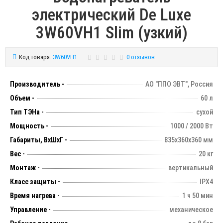
электрический De Luxe
3W60VH1 Slim (узкий)
Код товара:
3W60VH1
0 отзывов
Производитель -
АО "ППО ЭВТ", Россия
Объем -
60 л
Тип ТЭНа -
сухой
Мощность -
1000 / 2000 Вт
Габариты, ВхШхГ -
835х360х360 мм
Вес -
20 кг
Монтаж -
вертикальный
Класс защиты -
IPX4
Время нагрева -
1 ч 50 мин
Управление -
механическое