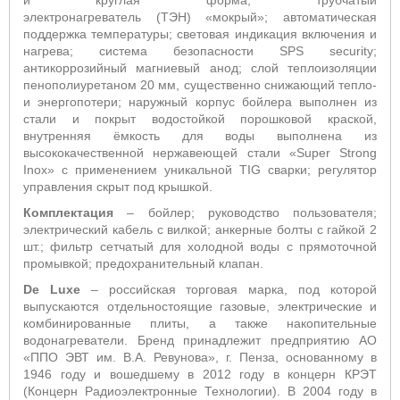
и круглая форма;
трубчатый
электронагр
еватель (ТЭН) «мокрый»;
автоматическая
поддержка температуры; световая индикация включения и
нагрева; система безопасности SPS security;
антикоррозийный магниевый анод; слой теплоизоляции
пенополиуретаном 20 мм, существенно снижающий тепло-
и энергопотери; наружный корпус бойлера выполнен из
стали и покрыт водостойкой порошковой краской,
внутренняя ёмкость для воды выполнена из
высококачественной нержавеющей стали
«
Super Strong
Inox
»
с применением уникальной TIG сварки; регулятор
управления скрыт под крышкой.
Комплектация
– бойлер; руководство пользователя;
электрический кабель с вилкой; анкерные болты с гайкой 2
шт.; фильтр сетчатый для холодной воды с прямоточной
промывкой; предохранительный клапан.
De Luxe
– российская торговая марка, под которой
выпускаются отдельностоящие газовые, электрические и
комбинированные плиты, а также накопительные
водонагреватели. Бренд принадлежит предприятию АО
«ППО ЭВТ им. В.А. Ревунова», г. Пенза, основанному в
1946 году и вошедшему в 2012 году в концерн КРЭТ
(Концерн Радиоэлектронные Технологии). В 2004 году в