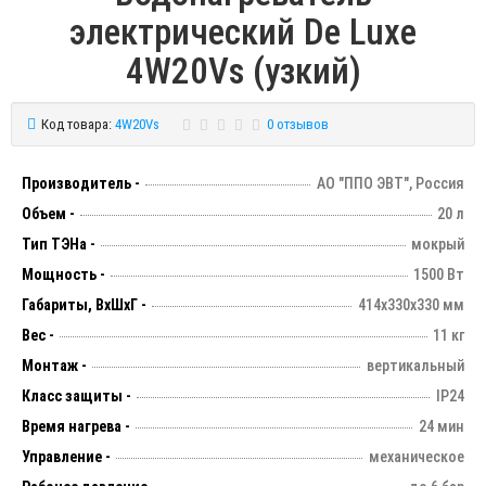
электрический De Luxe
4W20Vs (узкий)
Код товара:
4W20Vs
0 отзывов
Производитель -
АО "ППО ЭВТ", Россия
Объем -
20 л
Тип ТЭНа -
мокрый
Мощность -
1500 Вт
Габариты, ВхШхГ -
414х330х330 мм
Вес -
11 кг
Монтаж -
вертикальный
Класс защиты -
IP24
Время нагрева -
24 мин
Управление -
механическое