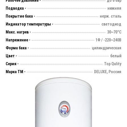
Рабочее давление -
до 6 бар
Подводка -
нижняя
Покрытие бака -
нерж. сталь
Индикатор температуры -
светодиод
Макс. нагрев -
30~70°С
Напряжение -
1Ф / -220~240В
Форма бака -
цилиндрическая
Цвет -
белый
Серия -
Top Qulity
Марка ТМ -
DELUXE, Россия