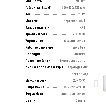
Мощность -
1500 Вт
Габариты, ВхШхГ -
590х430х430 мм
Вес -
20 кг
Монтаж -
вертикальный
Класс защиты -
IPX4
Время нагрева -
1 ч 30 мин
Управление -
механическое
Рабочее давление -
до 8 бар
Подводка -
нижняя
Покрытие бака -
биостеклоэмаль
Индикатор температуры -
термодатчик,
светодиод
Макс. нагрев -
20~75°С
Напряжение -
1Ф / -220~240В
Форма бака -
цилиндрическая
Цвет -
белый