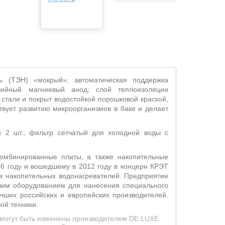
ь (ТЭН) «мокрый»; автоматическая поддержка
озийный магниевый анод; слой теплоизоляции
стали и покрыт водостойкой порошковой краской,
твует развитию микроорганизмов в баке и делает
й 2 шт.; фильтр сетчатый для холодной воды с
комбинированные плиты, а также накопительные
46 году и вошедшему в 2012 году в концерн КРЭТ
их накопительных водонагревателей. Предприятие
шим оборудованием для нанесения специального
чших российских и европейских производителей.
ой техники.
д могут быть изменены производителем DE LUXE