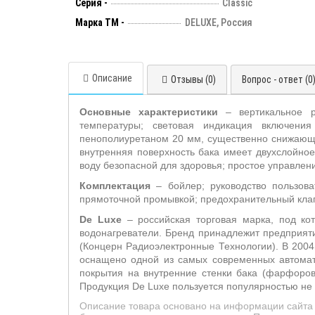
Серия -
Classic
Марка ТМ -
DELUXE, Россия
Описание
Отзывы (0)
Вопрос - ответ (0
Основные характеристики
– вертикальное ра
температуры; световая индикация включения
пенополиуретаном 20 мм, существенно снижающий
внутренняя поверхность бака имеет двухслойное
воду безопасной для здоровья; простое управле
Комплектация
– бойлер; руководство пользова
прямоточной промывкой; предохранительный кла
De Luxe
– российская торговая марка, под ко
водонагреватели. Бренд принадлежит предприяти
(Концерн Радиоэлектронные Технологии). В 2004
оснащено одной из самых современных автомат
покрытия на внутренние стенки бака (фарфоров
Продукция De Luxe пользуется популярностью не т
Описание товара основано на информации сайта 