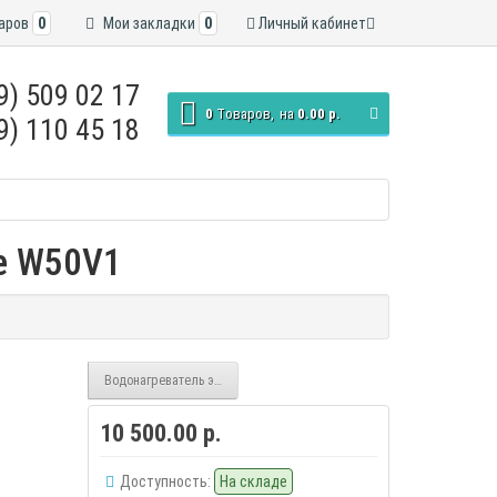
аров
0
Мои закладки
0
Личный кабинет
9) 509 02 17
0
Tоваров,
на
0.00 р.
9) 110 45 18
xe W50V1
Водонагреватель электрический De Luxe W80V10
10 500.00 р.
Доступность:
На складе