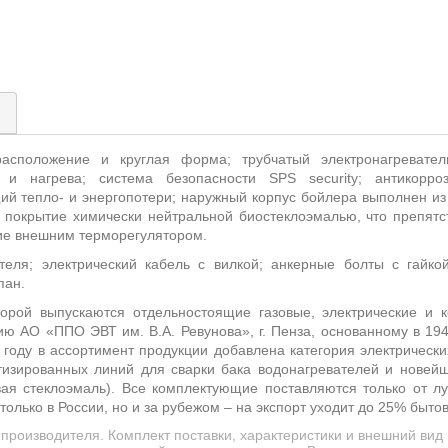
)
сположение и круглая форма; трубчатый электронагревател
 и нагрева; система безопасности SPS security; антикорр
 тепло- и энергопотери; наружный корпус бойлера выполнен из 
 покрытие химически нейтральной биостеклоэмалью, что препятс
ние внешним терморегулятором.
теля; электрический кабель с вилкой; анкерные болты с гайко
пан.
торой выпускаются отдельностоящие газовые, электрические и 
ю АО «ППО ЭВТ им. В.А. Ревунова», г. Пенза, основанному в 19
 году в ассортимент продукции добавлена категория электрическ
изированных линий для сварки бака водонагревателей и новей
ая стеклоэмаль). Все комплектующие поставляются только от лу
олько в России, но и за рубежом – на экспорт уходит до 25% бытов
производителя. Комплект поставки, характеристики и внешний ви