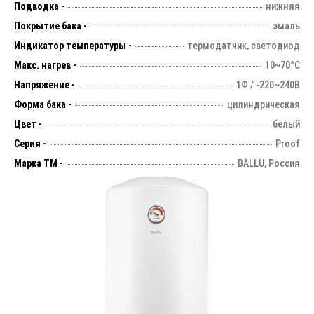
Подводка -
нижняя
Покрытие бака -
эмаль
Индикатор температуры -
термодатчик, светодиод
Макс. нагрев -
10~70°С
Напряжение -
1Ф / -220~240В
Форма бака -
цилиндрическая
Цвет -
белый
Серия -
Proof
Марка ТМ -
BALLU, Россия