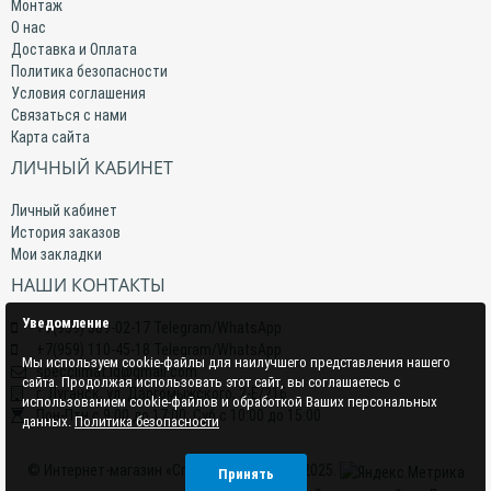
Монтаж
О нас
Доставка и Оплата
Политика безопасности
Условия соглашения
Связаться с нами
Карта сайта
ЛИЧНЫЙ КАБИНЕТ
Личный кабинет
История заказов
Мои закладки
НАШИ КОНТАКТЫ
Уведомление
+7(959) 509-02-17 Telegram/WhatsApp
+7(959) 110-45-18 Telegram/WhatsApp
Мы используем cookie-файлы для наилучшего представления нашего
specclimat.lg@gmail.com
сайта. Продолжая использовать этот сайт, вы соглашаетесь с
г. Луганск, ул. Даргомыжского, 2-Е/216
использованием cookie-файлов и обработкой Ваших персональных
Пон-Птн с 9:00 до 17:00; Суб с 10:00 до 15:00
данных.
Политика безопасности
© Интернет-магазин «СпецКлимат» 2015–2025.
Принять