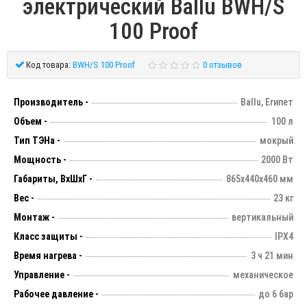
электрический Ballu BWH/S
100 Proof
Код товара:
BWH/S 100 Proof
0 отзывов
Производитель -
Ballu, Египет
Объем -
100 л
Тип ТЭНа -
мокрый
Мощность -
2000 Вт
Габариты, ВхШхГ -
865х440х460 мм
Вес -
23 кг
Монтаж -
вертикальный
Класс защиты -
IPX4
Время нагрева -
3 ч 21 мин
Управление -
механическое
Рабочее давление -
до 6 бар