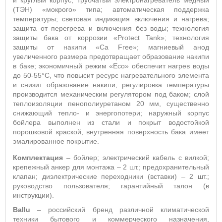
и круглый корпус; трубчатый электронагреватель медный
(ТЭН) «мокрого» типа; автоматическая поддержка
температуры;
световая индикация включения и нагрева;
защита от перегрева и включения без воды; технология
защиты бака от коррозии «
Protect
Tank
»; технология
защиты от накипи «
Ca
Free
»; магниевый анод
увеличенного размера предотвращает образование накипи
в баке; экономичный режим «
Eco
» обеспечит нагрев воды
до 50-55°С, что повысит ресурс нагревательного элемента
и снизит образование накипи; регулировка температуры
производится механическим регулятором под баком; слой
теплоизоляции пенополиуретаном 20 мм, существенно
снижающий тепло- и энергопотери; наружный корпус
бойлера выполнен из стали и покрыт водостойкой
порошковой краской, внутренняя поверхность бака имеет
эмалированное покрытие.
Комплектация
– бойлер; электрический кабель с вилкой;
крепежный анкер для монтажа – 2 шт.; предохранительный
клапан; диэлектрические переходники (вставки) – 2 шт.;
руководство пользователя; гарантийный талон (в
инструкции).
Ballu
– российский бренд различной климатической
техники бытового и коммерческого назначения,