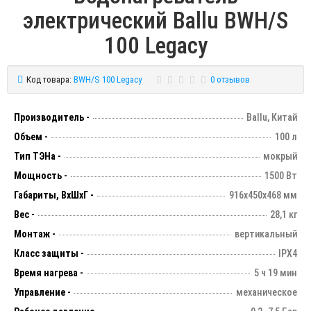
электрический Ballu BWH/S
100 Legacy
Код товара:
BWH/S 100 Legacy
0 отзывов
Производитель -
Ballu, Китай
Объем -
100 л
Тип ТЭНа -
мокрый
Мощность -
1500 Вт
Габариты, ВхШхГ -
916х450х468 мм
Вес -
28,1 кг
Монтаж -
вертикальный
Класс защиты -
IPX4
Время нагрева -
5 ч 19 мин
Управление -
механическое