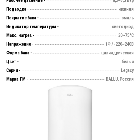
Рабочее давление -
0,2~7,5 Бар
Подводка -
нижняя
Покрытие бака -
эмаль
Индикатор температуры -
светодиод
Макс. нагрев -
30~75°С
Напряжение -
1Ф / -220~240В
Форма бака -
цилиндрическая
Цвет -
белый
Серия -
Legacy
Марка ТМ -
BALLU, Россия