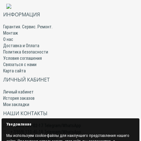
ИНФОРМАЦИЯ
Гарантия. Сервис. Ремонт.
Монтаж
О нас
Доставка и Оплата
Политика безопасности
Условия соглашения
Связаться с нами
Карта сайта
ЛИЧНЫЙ КАБИНЕТ
Личный кабинет
История заказов
Мои закладки
НАШИ КОНТАКТЫ
Уведомление
+7(959) 509-02-17 Telegram/WhatsApp
+7(959) 110-45-18 Telegram/WhatsApp
Мы используем cookie-файлы для наилучшего представления нашего
specclimat.lg@gmail.com