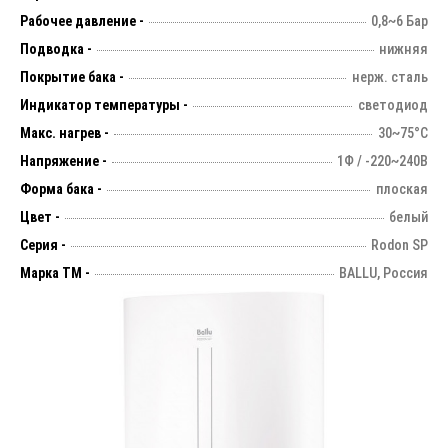
Рабочее давление -
0,8~6 Бар
Подводка -
нижняя
Покрытие бака -
нерж. сталь
Индикатор температуры -
светодиод
Макс. нагрев -
30~75°С
Напряжение -
1Ф / -220~240В
Форма бака -
плоская
Цвет -
белый
Серия -
Rodon SP
Марка ТМ -
BALLU, Россия