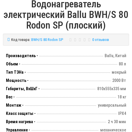
Водонагреватель
электрический Ballu BWH/S 80
Rodon SP (плоский)
Код товара:
BWH/S 80 Rodon SP
0 отзывов
Производитель -
Ballu, Китай
Объем -
80 л
Тип ТЭНа -
мокрый
Мощность -
2000 Вт
Габариты, ВхШхГ -
810х555х335 мм
Вес -
18 кг
Монтаж -
универсальный
Класс защиты -
IPX4
Время нагрева -
2 ч 30 мин
Управление -
механическое