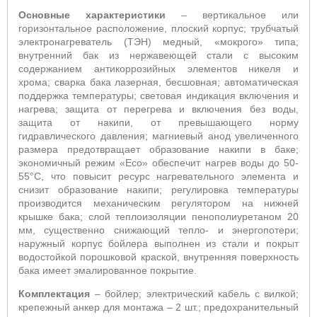
Основные характеристики
– вертикальное или
горизонтальное расположение, плоский корпус; трубчатый
электронагреватель (ТЭН) медный, «мокрого» типа;
внутренний бак из нержавеющей стали с высоким
содержанием антикоррозийных элементов никеля и
хрома;
сварка бака
лазерная,
бесшовная
; автоматическая
поддержка температуры;
световая индикация включения и
нагрева; защита от перегрева и включения без воды,
защита от накипи, от превышающего норму
гидравлического давления; магниевый анод увеличенного
размера предотвращает образование накипи в баке;
экономичный режим «
Eco
» обеспечит нагрев воды до 50-
55°С, что повысит ресурс нагревательного элемента и
снизит образование накипи; регулировка температуры
производится механическим регулятором на нижней
крышке бака; слой теплоизоляции пенополиуретаном 20
мм, существенно снижающий тепло- и энергопотери;
наружный корпус бойлера выполнен из стали и покрыт
водостойкой порошковой краской, внутренняя поверхность
бака имеет эмалированное покрытие.
Комплектация
– бойлер; электрический кабель с вилкой;
крепежный анкер для монтажа – 2 шт.; предохранительный