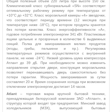
Общий полезный объем 220 литра при высоте 150 см.
Климатический класс субнормальный «SN» соответствует
оптимальному рабочему режиму при температурах от
+10°С до +32°С. Класс морозильной камеры «4» звездочки,
что соответствует периоду времени (12 месяцев при
температуре ниже -18°С), при котором продукты хранятся
без потери качества. Класс энергоэффективности «А»,
годовое потребление электроэнергии 341 кВт. Пластиковые
ящики цельные и прозрачные в количестве 6 выдвижных
секций. Полка для замораживания мелких продуктов
(ягоды, грибы, пельмени и пр.). Регулировка
температурных режимов осуществляется с внутренней
панели, не ниже -24°С. Низкий уровень шума компрессора
Атлант до 39 дБ. При необходимости можно изменить
направление открытия двери, конструкция морозильника
позволяет перенавешивать дверь самостоятельно без
потери гарантии. Мощность замораживания за сутки
составляет 20 кг. Время сохранения холода при возможном
отключении электроэнергии достигает 14 часов.
Atlant
– торговая марка крупной бытовой техники,
принадлежащая белорусской компании ЗАО «Атлант», в
структуру которой входят три предприятия: Минский завод
холодильников (МЗХ), выпускающий бытовые