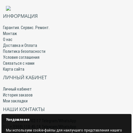
ИНФОРМАЦИЯ
Гарантия. Сервис. Ремонт.
Монтаж
О нас
Доставка и Оплата
Политика безопасности
Условия соглашения
Связаться с нами
Карта сайта
ЛИЧНЫЙ КАБИНЕТ
Личный кабинет
История заказов
Мои закладки
НАШИ КОНТАКТЫ
Уведомление
+7(959) 509-02-17 Telegram/WhatsApp
+7(959) 110-45-18 Telegram/WhatsApp
Мы используем cookie-файлы для наилучшего представления нашего
specclimat.lg@gmail.com