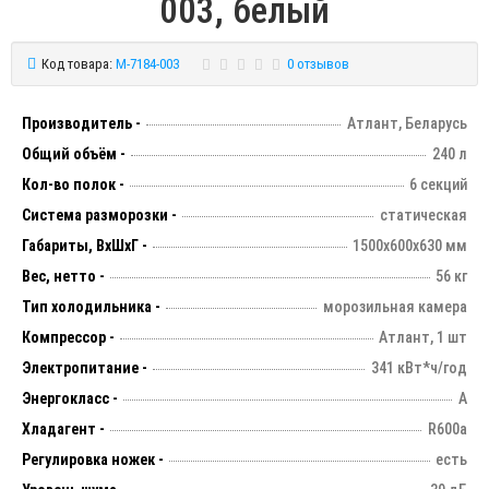
003, белый
Код товара:
M-7184-003
0 отзывов
Производитель -
Атлант, Беларусь
Общий объём -
240 л
Кол-во полок -
6 секций
Система разморозки -
статическая
Габариты, ВхШхГ -
1500х600х630 мм
Вес, нетто -
56 кг
Тип холодильника -
морозильная камера
Компрессор -
Атлант, 1 шт
Электропитание -
341 кВт*ч/год
Энергокласс -
А
Хладагент -
R600а
Регулировка ножек -
есть