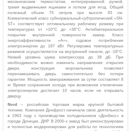
механическим термостатом, интегрированной ручкой,
тремя выдвижными ящиками и лотком для ягод. Общий
полезный объем 75 литров при высоте 93 см.
Климатический класс субнормальный-субтропический «
SN
-
ST
» соответствует оптимальному рабочему режиму при
температурах от +10°С до +38°С. Антибактериальное
покрытие внутренней поверхности камер. Класс
энергоэффективности «А+», годовое потребление
электроэнергии до 187 кВт. Регулировка температурных
режимов осуществляется на внутренней панели, до -18°С.
Низкий уровень шума компрессора до 38 дБ. При
необходимости можно изменить направление открытия
двери, конструкция морозильника позволяет
перенавешивать дверь самостоятельно без потери
гарантии. Мощность замораживания за сутки составляет
8
кг. Время сохранения холода при возможном отключении
электроэнергии достигает 10 часов, если не открывать
дверцу.
Nord
– российская торговая марка крупной бытовой
техники. Компания Донфрост начинала свою деятельность
в 1963 году с производства холодильников «Донбасс» в
городе Донецке, ДНР. В 2000-х завод был реконструирован
и полностью модернизирован для работы по технологиям