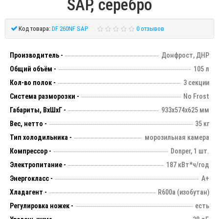
SAP, серебро
Код товара:
DF 260NF SAP
0 отзывов
Производитель -
Донфрост, ДНР
Общий объём -
105 л
Кол-во полок -
3 секции
Система разморозки -
No Frost
Габариты, ВхШхГ -
933х574х625 мм
Вес, нетто -
35 кг
Тип холодильника -
морозильная камера
Компрессор -
Donper, 1 шт.
Электропитание -
187 кВт*ч/год
Энергокласс -
А+
Хладагент -
R600a (изобутан)
Регулировка ножек -
есть