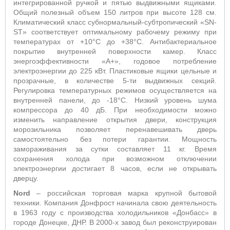
интегрированной ручкой и пятью выдвижными ящиками.
Общий полезный объем 150 литров при высоте 128 см.
Климатический класс субнормальный-субтропический «
SN
-
ST
» соответствует оптимальному рабочему режиму при
температурах от +10°С до +38°С. Антибактериальное
покрытие внутренней поверхности камер. Класс
энергоэффективности «А+», годовое потребление
электроэнергии до 225 кВт. Пластиковые ящики цельные и
прозрачные, в количестве 5-ти выдвижных секций.
Регулировка температурных режимов осуществляется на
внутренней панели, до -18°С. Низкий уровень шума
компрессора до 40 дБ. При необходимости можно
изменить направление открытия двери, конструкция
морозильника позволяет перенавешивать дверь
самостоятельно без потери гарантии. Мощность
замораживания за сутки составляет 11 кг. Время
сохранения холода при возможном отключении
электроэнергии достигает 8 часов, если не открывать
дверцу.
Nord
– российская торговая марка крупной бытовой
техники. Компания Донфрост начинала свою деятельность
в 1963 году с производства холодильников «Донбасс» в
городе Донецке, ДНР. В 2000-х завод был реконструирован