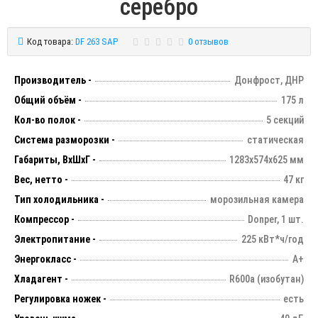
серебро
Код товара:
DF 263 SAP
0 отзывов
Производитель -
Донфрост, ДНР
Общий объём -
175 л
Кол-во полок -
5 секций
Система разморозки -
статическая
Габариты, ВхШхГ -
1283х574х625 мм
Вес, нетто -
47 кг
Тип холодильника -
морозильная камера
Компрессор -
Donper, 1 шт.
Электропитание -
225 кВт*ч/год
Энергокласс -
А+
Хладагент -
R600a (изобутан)
Регулировка ножек -
есть