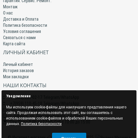
Гарантия. Сервис. Ремонт.
Монтаж
О нас
Доставка и Оплата
Политика безопасности
Условия соглашения
Связаться с нами
Карта сайта
ЛИЧНЫЙ КАБИНЕТ
Личный кабинет
История заказов
Мои закладки
НАШИ КОНТАКТЫ
Уведомление
+7(959) 509-02-17 Telegram/WhatsApp
+7(959) 110-45-18 Telegram/WhatsApp
Мы используем cookie-файлы для наилучшего представления нашего
specclimat.lg@gmail.com
сайта. Продолжая использовать этот сайт, вы соглашаетесь с
г. Луганск, ул. Даргомыжского, 2-Е/216
использованием cookie-файлов и обработкой Ваших персональных
Пон-Птн с 9:00 до 17:00; Суб с 10:00 до 15:00
данных.
Политика безопасности
© Интернет-магазин «СпецКлимат» 2015–2025.