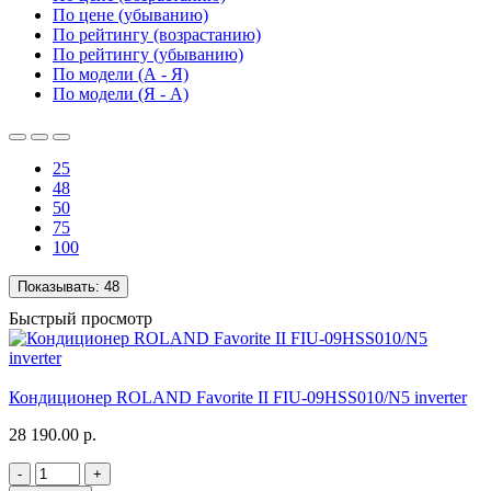
По цене (убыванию)
По рейтингу (возрастанию)
По рейтингу (убыванию)
По модели (А - Я)
По модели (Я - А)
25
48
50
75
100
Показывать:
48
Быстрый просмотр
Кондиционер ROLAND Favorite II FIU-09HSS010/N5 inverter
28 190.00 р.
-
+