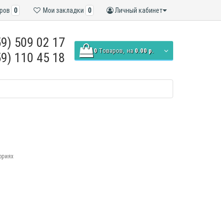
ров
0
Мои закладки
0
Личный кабинет
9) 509 02 17
0
Tоваров,
на
0.00 р.
9) 110 45 18
ориях