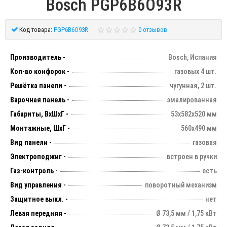
Bosch PGP6B6O93R
Код товара:
PGP6B6O93R
0 отзывов
Производитель -
Bosch, Испания
Кол-во конфорок -
газовых 4 шт.
Решётка панели -
чугунная, 2 шт.
Варочная панель -
эмалированная
Габариты, ВхШхГ -
53х582х520 мм
Монтажные, ШхГ -
560х490 мм
Вид панели -
газовая
Электроподжиг -
встроен в ручки
Газ-контроль -
есть
Вид управления -
поворотный механизм
Защитное выкл. -
нет
Левая передняя -
Ø 73,5 мм / 1,75 кВт