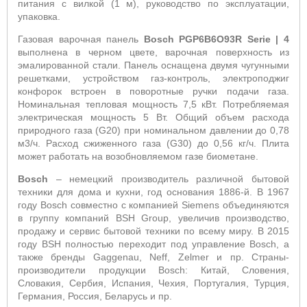
питания с вилкой (1 м), руководство по эксплуатации,
упаковка.
Газовая варочная панель
Bosch
PGP
6
B6
O
93
R
Serie
| 4
выполнена в черном цвете, варочная поверхность из
эмалированной стали. Панель оснащена двумя чугунными
решетками, устройством газ-контроль, электроподжиг
конфорок встроен в поворотные ручки подачи газа
.
Номинальная тепловая мощность 7,5 кВт. Потребляемая
электрическая мощность 5 Вт. Общий объем расхода
природного газа (
G
20) при номинальном давлении до 0,78
м3/ч. Расход сжиженного газа (
G
30) до 0,56 кг/ч. Плита
может работать на возобновляемом газе биометане.
Bosch
– немецкий производитель различной бытовой
техники для дома и кухни, год основания 1886-й. В 1967
году
Bosch
совместно с компанией
Siemens
объединяются
в группу компаний
BSH
Group
, увеличив производство,
продажу и сервис бытовой техники по всему миру. В 2015
году
BSH
полностью переходит под управление
Bosch
, а
также бренды
Gaggenau
,
Neff
,
Zelmer
и пр. Страны-
производители продукции
Bosch
: Китай, Словения,
Словакия, Сербия, Испания, Чехия, Португалия, Турция,
Германия, Россия, Беларусь и пр.