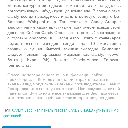
производитель Candy скупил практически всех своих
мелких конкурентов, однако, компании так и не удалось
поглотить какую-нибудь крупную компанию. В связи с этим
Candy всегда приходилось играть в ценовую войну с LG,
Samsung, Whirlpool и пр. Так техника от Candy Group с
аналогичными характеристиками практически всегда стоит
дешевле. Сейчас Candy Group - это огромный конгломерат
с годовым оборотом в 1 млрд евро. Всего с конвейеров
подконтрольных заводов сходит до 10 миллионов
различных единиц бытовой техники ежегодно. Компания
владеет такими торговыми марками как Candy, Hoover,
Вятка (г. Киров, РФ), Rosieres, Otsein-Hoover, Zerowatt,
Iberna, Gias.
Описание товара основано на информации сайта
производителя. Комплект поставки, характеристики и
внешний вид могут быть изменены производителем CANDY
без предварительного уведомления. При покупке варочной
панели Candy уточняйте все значимые для Вас параметры,
комплектацию, внешний вид и сроки гарантии у продавца.
Теги:
CANDY
,
Варочная панель газовая CANDY CHG6LB купить в ЛНР с
доставкой