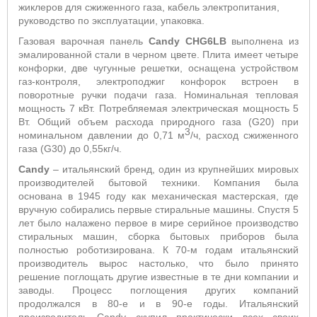
жиклеров для сжиженного газа, кабель электропитания,
руководство по эксплуатации, упаковка.
Газовая варочная панель
Candy CHG6LB
выполнена из
эмалированной стали в черном цвете. Плита имеет четыре
конфорки, две чугунные решетки, оснащена устройством
газ-контроля, электроподжиг конфорок встроен в
поворотные ручки подачи газа. Номинальная тепловая
мощность 7 кВт. Потребляемая электрическая мощность 5
Вт. Общий объем расхода природного газа (
G
20) при
3
номинальном давлении до 0,71 м
/ч, расход сжиженного
газа (
G
30) до 0,55кг/ч.
Candy
– итальянский бренд, один из крупнейших мировых
производителей бытовой техники. Компания была
основана в 1945 году как механическая мастерская, где
вручную собирались первые стиральные машины. Спустя 5
лет было налажено первое в мире серийное производство
стиральных машин, сборка бытовых приборов была
полностью роботизирована. К 70-м годам итальянский
производитель вырос настолько, что было принято
решение поглощать другие известные в те дни компании и
заводы. Процесс поглощения других компаний
продолжался в 80-е и в 90-е годы. Итальянский