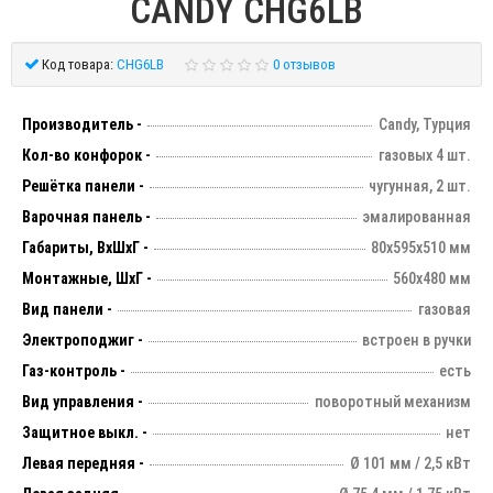
CANDY CHG6LB
Код товара:
CHG6LB
0 отзывов
Производитель -
Candy, Турция
Кол-во конфорок -
газовых 4 шт.
Решётка панели -
чугунная, 2 шт.
Варочная панель -
эмалированная
Габариты, ВхШхГ -
80х595х510 мм
Монтажные, ШхГ -
560х480 мм
Вид панели -
газовая
Электроподжиг -
встроен в ручки
Газ-контроль -
есть
Вид управления -
поворотный механизм
Защитное выкл. -
нет
Левая передняя -
Ø 101 мм / 2,5 кВт