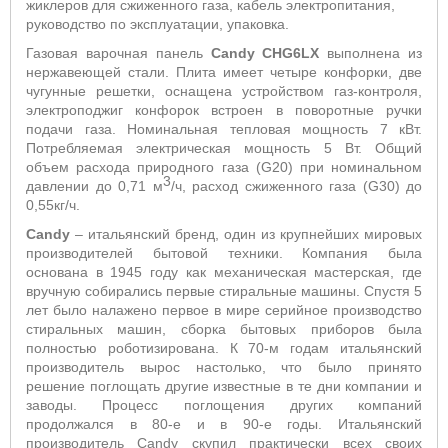
жиклеров для сжиженного газа, кабель электропитания,
руководство по эксплуатации, упаковка.
Газовая варочная панель
Candy CHG6LX
выполнена из
нержавеющей стали. Плита имеет четыре конфорки, две
чугунные решетки, оснащена устройством газ-контроля,
электроподжиг конфорок встроен в поворотные ручки
подачи газа. Номинальная тепловая мощность 7 кВт.
Потребляемая электрическая мощность 5 Вт. Общий
объем расхода природного газа (
G
20) при номинальном
3
давлении до 0,71 м
/ч, расход сжиженного газа (
G
30) до
0,55кг/ч.
Candy
– итальянский бренд, один из крупнейших мировых
производителей бытовой техники. Компания была
основана в 1945 году как механическая мастерская, где
вручную собирались первые стиральные машины. Спустя 5
лет было налажено первое в мире серийное производство
стиральных машин, сборка бытовых приборов была
полностью роботизирована. К 70-м годам итальянский
производитель вырос настолько, что было принято
решение поглощать другие известные в те дни компании и
заводы. Процесс поглощения других компаний
продолжался в 80-е и в 90-е годы. Итальянский
производитель Candy скупил практически всех своих