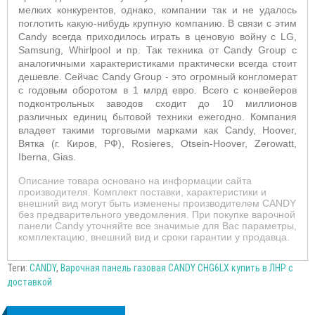
мелких конкурентов, однако, компании так и не удалось
поглотить какую-нибудь крупную компанию. В связи с этим
Candy всегда приходилось играть в ценовую войну с LG,
Samsung, Whirlpool и пр. Так техника от Candy Group с
аналогичными характеристиками практически всегда стоит
дешевле. Сейчас Candy Group - это огромный конгломерат
с годовым оборотом в 1 млрд евро. Всего с конвейеров
подконтрольных заводов сходит до 10 миллионов
различных единиц бытовой техники ежегодно. Компания
владеет такими торговыми марками как Candy, Hoover,
Вятка (г. Киров, РФ), Rosieres, Otsein-Hoover, Zerowatt,
Iberna, Gias.
Описание товара основано на информации сайта
производителя. Комплект поставки, характеристики и
внешний вид могут быть изменены производителем CANDY
без предварительного уведомления. При покупке варочной
панели Candy уточняйте все значимые для Вас параметры,
комплектацию, внешний вид и сроки гарантии у продавца.
Теги:
CANDY
,
Варочная панель газовая CANDY CHG6LX купить в ЛНР с
доставкой