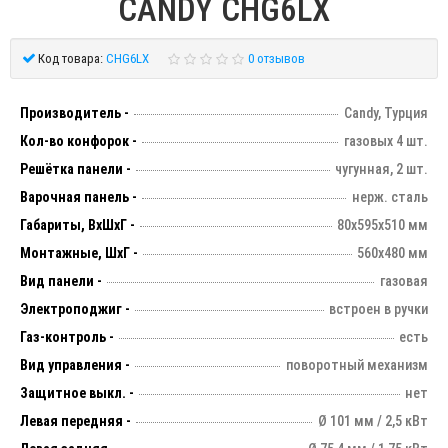
CANDY CHG6LX
Код товара:
CHG6LX
0 отзывов
Производитель -
Candy, Турция
Кол-во конфорок -
газовых 4 шт.
Решётка панели -
чугунная, 2 шт.
Варочная панель -
нерж. сталь
Габариты, ВхШхГ -
80х595х510 мм
Монтажные, ШхГ -
560х480 мм
Вид панели -
газовая
Электроподжиг -
встроен в ручки
Газ-контроль -
есть
Вид управления -
поворотный механизм
Защитное выкл. -
нет
Левая передняя -
Ø 101 мм / 2,5 кВт