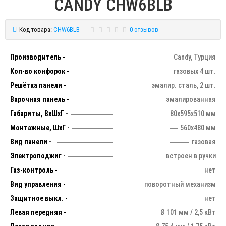
CANDY CHW6BLB
Код товара:
CHW6BLB
0 отзывов
Производитель -
Candy, Турция
Кол-во конфорок -
газовых 4 шт.
Решётка панели -
эмалир. сталь, 2 шт.
Варочная панель -
эмалированная
Габариты, ВхШхГ -
80х595х510 мм
Монтажные, ШхГ -
560х480 мм
Вид панели -
газовая
Электроподжиг -
встроен в ручки
Газ-контроль -
нет
Вид управления -
поворотный механизм
Защитное выкл. -
нет
Левая передняя -
Ø 101 мм / 2,5 кВт