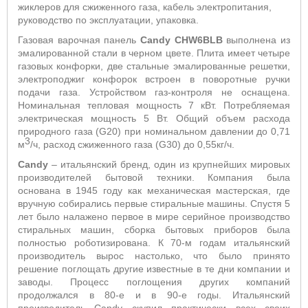
жиклеров для сжиженного газа, кабель электропитания,
руководство по эксплуатации, упаковка.
Газовая варочная панель
Candy CHW6BLB
выполнена из
эмалированной стали в черном цвете. Плита имеет четыре
газовых конфорки, две стальные эмалированные решетки,
электроподжиг конфорок встроен в поворотные ручки
подачи газа. Устройством газ-контроля не оснащена.
Номинальная тепловая мощность 7 кВт. Потребляемая
электрическая мощность 5 Вт. Общий объем расхода
природного газа (
G
20) при номинальном давлении до 0,71
3
м
/ч, расход сжиженного газа (
G
30) до 0,55кг/ч.
Candy
– итальянский бренд, один из крупнейших мировых
производителей бытовой техники. Компания была
основана в 1945 году как механическая мастерская, где
вручную собирались первые стиральные машины. Спустя 5
лет было налажено первое в мире серийное производство
стиральных машин, сборка бытовых приборов была
полностью роботизирована. К 70-м годам итальянский
производитель вырос настолько, что было принято
решение поглощать другие известные в те дни компании и
заводы. Процесс поглощения других компаний
продолжался в 80-е и в 90-е годы. Итальянский