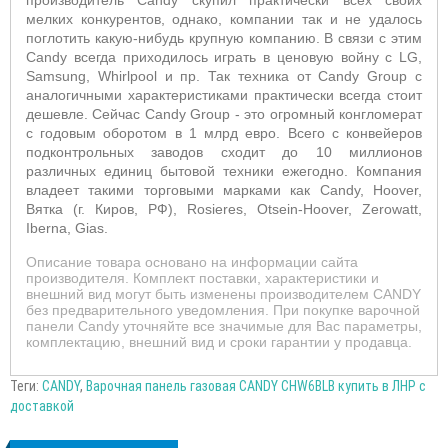
производитель Candy скупил практически всех своих
мелких конкурентов, однако, компании так и не удалось
поглотить какую-нибудь крупную компанию. В связи с этим
Candy всегда приходилось играть в ценовую войну с LG,
Samsung, Whirlpool и пр. Так техника от Candy Group с
аналогичными характеристиками практически всегда стоит
дешевле. Сейчас Candy Group - это огромный конгломерат
с годовым оборотом в 1 млрд евро. Всего с конвейеров
подконтрольных заводов сходит до 10 миллионов
различных единиц бытовой техники ежегодно. Компания
владеет такими торговыми марками как Candy, Hoover,
Вятка (г. Киров, РФ), Rosieres, Otsein-Hoover, Zerowatt,
Iberna, Gias.
Описание товара основано на информации сайта
производителя. Комплект поставки, характеристики и
внешний вид могут быть изменены производителем CANDY
без предварительного уведомления. При покупке варочной
панели Candy уточняйте все значимые для Вас параметры,
комплектацию, внешний вид и сроки гарантии у продавца.
Теги:
CANDY
,
Варочная панель газовая CANDY CHW6BLB купить в ЛНР с
доставкой